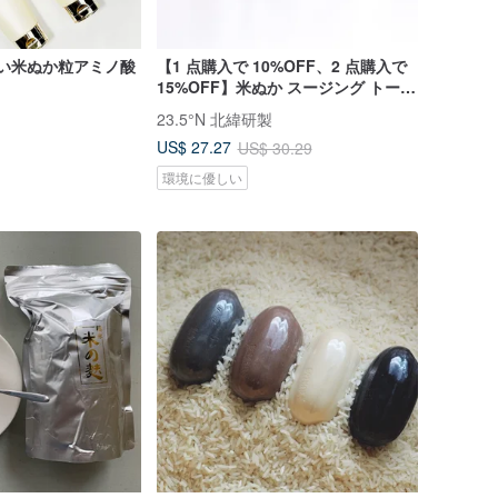
 優しい米ぬか粒アミノ酸
【1 点購入で 10%OFF、2 点購入で
15%OFF】米ぬか スージング トーン
アップ UV 40mL│皮脂コントロール
23.5°N 北緯研製
＆ソフトフォーカス
US$ 27.27
US$ 30.29
環境に優しい