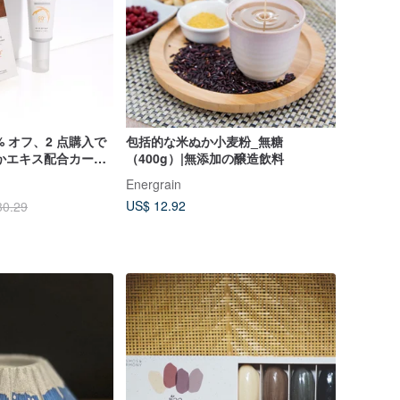
% オフ、2 点購入で
包括的な米ぬか小麦粉_無糖
ぬかエキス配合カーミ
（400g）|無添加の醸造飲料
スクリーン 40mL│
Energrain
にも
US$ 12.92
30.29