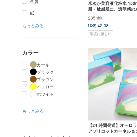
金属
米ぬか美容液化粧水 150
肌・敏感肌に。透明感の
紙
235nhk
もっとみる
US$ 42.08
環境に優しい
カラー
カーキ
ブラック
ブラウン
イエロー
ホワイト
もっとみる
【24 時間発送】オーロラ
アプリコットカーネル＆
レンジングソープ 卒業祝