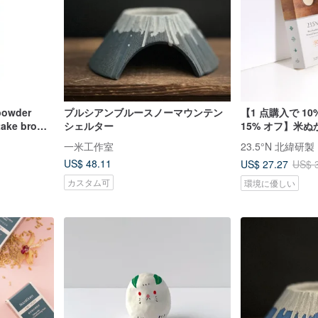
powder
プルシアンブルースノーマウンテン
【1 点購入で 10
 take brown
シェルター
15% オフ】米
trients
ングミネラルサン
一米工作室
23.5°N 北緯研製
美容医療後ケア
US$ 48.11
US$ 27.27
US$ 
カスタム可
環境に優しい