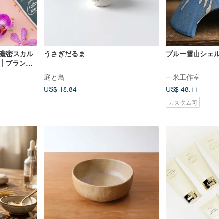
】濃密スカル
うさぎだるま
ブルー雪山シェ
l│ブランド
庭と鳥
一米工作室
US$ 18.84
US$ 48.11
カスタム可