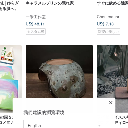
mL│ゆらぎ
キャラメルプリンの隠れ家
すぐに飲める陳
ある肌へ。
一米工作室
Chen manor
US$ 48.11
US$ 7.13
カスタム可
環境に優しい
我們建議的瀏覽環境
の森∣25%
安全ヘルメット在庫あり
ライゼ ライスス
コメヌカ ク
ジング ボディロー
い 先生への