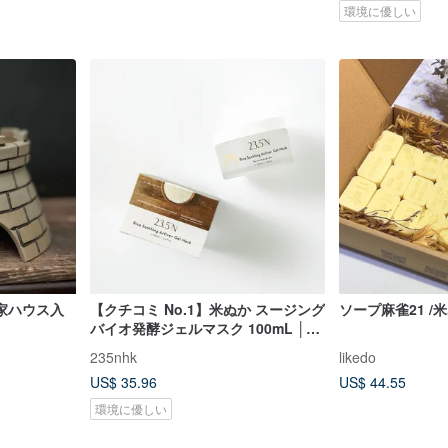
環境に優しい
家ハウス入
【クチコミ No.1】米ぬか スージング
ソープ麻雀21 /
バイオ発酵ジェルマスク 100mL │敏
感肌ケア、ブライトニング
235nhk
likedo
US$ 35.96
US$ 44.55
環境に優しい