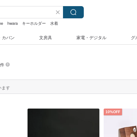
ne
hwara
キーホルダー
水着
・カバン
文房具
家電・デジタル
グ
 件
います
10%OFF