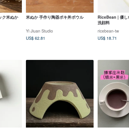
ガニック米ぬか
米ぬか 手作り陶器ポキ丼ボウル
RiceBean |
洗顔料
Yi Jiuan Studio
ricebean-tw
US$ 62.81
US$ 18.71