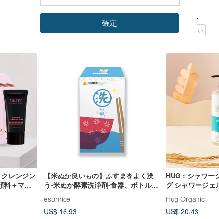
一米工作室
Reise
US$ 61.47
US$ 25.84
確定
カスタム可
環境に優しい
ドクレンジン
【米ぬか良いもの】ふすまをよく洗
HUG : シャワー
顔料＋マス
う-米ぬか酵素洗浄剤-食器、ボトル洗
グ シャワージェ
浄剤
500ml
esunrice
Hug Organic
US$ 16.93
US$ 20.43