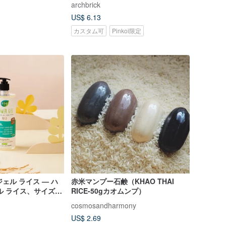
archbrick
US$ 6.13
カスタム可
Pinkoi限定
ジェル ライス — ハ
赤米マンプー石鹸（KHAO THAI
ル ライス、サイズ
RICE-50gカオムンプ）
cosmosandharmony
US$ 2.69