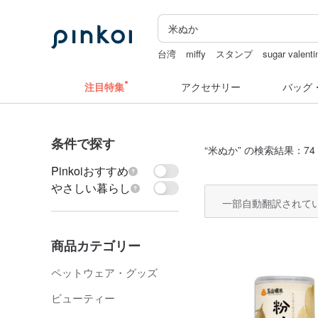
台湾
miffy
スタンプ
sugar valenti
台湾 24金 ネックレス
注目特集
アクセサリー
バッグ
条件で探す
“
米ぬか
” の検索結果：74
Pinkoiおすすめ
やさしい暮らし
一部自動翻訳されて
商品カテゴリー
ペットウェア・グッズ
ビューティー