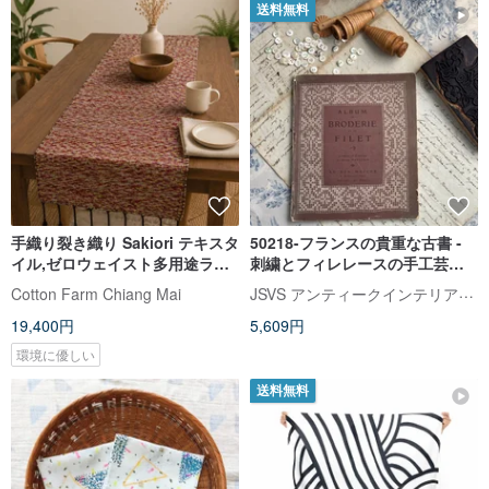
送料無料
手織り裂き織り Sakiori テキスタ
50218-フランスの貴重な古書 -
イル,ゼロウェイスト多用途ラン
刺繍とフィレレースの手工芸ア
ナー
ルバム
JSVS アンティークインテリアセレクトショップ
Cotton Farm Chiang Mai
19,400円
5,609円
環境に優しい
送料無料