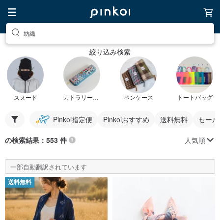
紡織
絞り込み検索
スヌード
カトラリーケース
ペンケース
トートバッグ
Pinkoi指定便
Pinkoiおすすめ
送料無料
セール
人気順
の検索結果：553 件
一部自動翻訳されています
送料無料