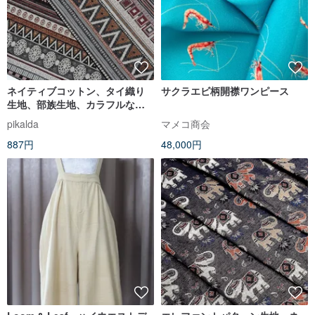
ネイティブコットン、タイ織り
サクラエビ柄開襟ワンピース
生地、部族生地、カラフルなネ
イティブ生地、手工芸品生地、
pikalda
マメコ商会
テキスタイル1/2ヤード
887円
48,000円