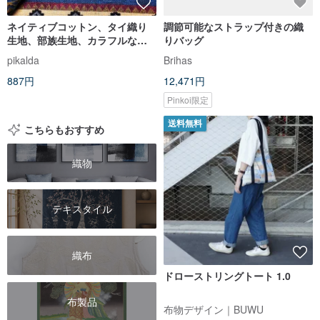
ネイティブコットン、タイ織り
調節可能なストラップ付きの織
生地、部族生地、カラフルなネ
りバッグ
イティブ生地、手工芸品生地、
pikalda
Brihas
テキスタイル1/2ヤード
887円
12,471円
Pinkoi限定
送料無料
こちらもおすすめ
織物
テキスタイル
織布
ドローストリングトート 1.0
布製品
布物デザイン｜BUWU