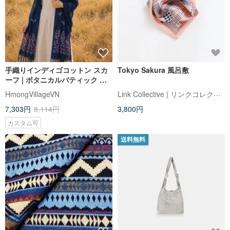
手織りインディゴコットン スカ
Tokyo Sakura 風呂敷
ーフ | ボタニカルバティック シ
ョール | H'mong テキスタイル
Link Collective | リンクコレクティブ
HmongVillageVN
7,303円
8,114円
3,800円
カスタム可
送料無料