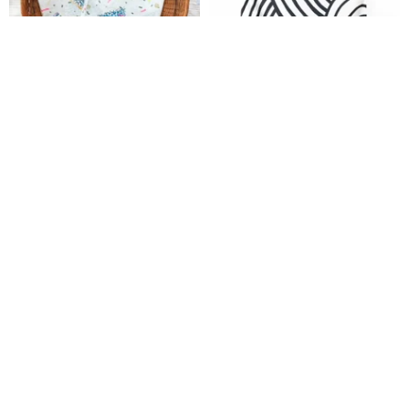
日本製 ハンカチ スクエアサ
Svall (波) - ロッタ・ヤンスドッ
イズ さんかく柄 ミニサイ
ターコラボレーション風呂敷テ
ズ シルクスクリーン 手刷り
キスタイル
Link Collective | リンクコレクティブ
ゆうげんがいしゃもち
1,200円
6,000円
BUWU | ソックス
BABY フード付きバスタオル ロ