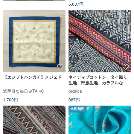
5,037円
【エジプトハンカチ】メジェド
ネイティブコットン、タイ織り
生地、部族生地、カラフルなネ
イティブ生地、手工芸品生地、
派手目な毎日＠TAIKO
pikalda
テキスタイル1/2ヤード
1,700円
887円
送料無料