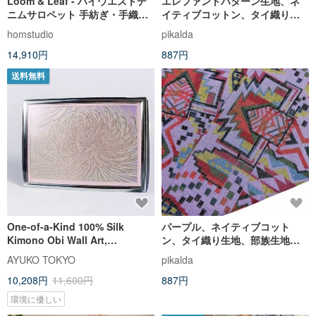
Loom & Leaf - ハイウエストデ
エレファントパターン生地、ネ
ニムサロペット 手紡ぎ・手織り
イティブコットン、タイ織り生
コットン
地、部族生地、手工芸品生地、
homstudio
pikalda
テキスタイル1/2ヤード
14,910円
887円
送料無料
One-of-a-Kind 100% Silk
パープル、ネイティブコット
Kimono Obi Wall Art,
ン、タイ織り生地、部族生地、
Handmade Japanese Textile
カラフルなネイティブ生地、手
AYUKO TOKYO
pikalda
Panel Art
工芸品1/2ヤード
10,208円
11,600円
887円
環境に優しい