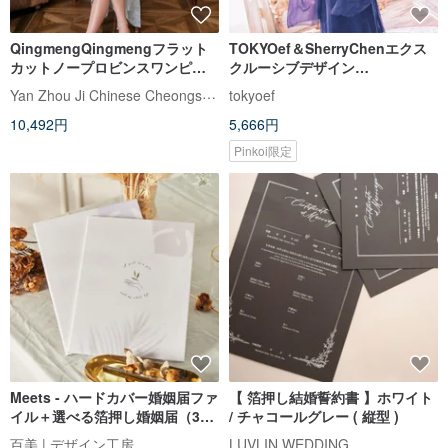
QingmengQingmengフラット
TOKYOef＆SherryChenエクス
カットノープロビンスワンピー
クルーシブデザイン
スオープンブレスト古代チャイ
XiangyueMingmeiシングルルー
Yan Zhou Ji Chinese Cheongsam
tokyoef
ナドレスは新しい中国風のナシ
ムフラワードレス
10,492円
5,666円
ョナルスタイルのドレスを改良
しました
Pinkoi限定
Meets - ハードカバー婚姻届ファ
【 箔押し結婚誓約書 】ホワイト
イル＋選べる箔押し婚姻届（3枚
/ チャコールグレー ( 縦型 )
セット）
百美 | デザイン工房
LUVLIN WEDDING