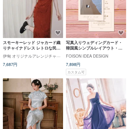
スモーキーレッド ジャカード織
写真入りウェディングカード・
りチャイナドレス レトロな民国
韓国風シンプルレイアウト・ウ
風フルオープンワンピース 新し
ェディングフォト招待状・封筒
伊甸 オリジナルアレンジチャイナドレス
FOISON IDEA DESIGN
いチャイニーズスタイルの花嫁
付き (MA002)
7,687円
7,898円
用ウェディングドレス
カスタム可