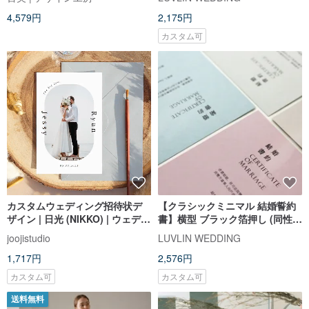
4,579円
2,175円
カスタム可
カスタムウェディング招待状デ
【クラシックミニマル 結婚誓約
ザイン | 日光 (NIKKO) | ウェディ
書】横型 ブラック箔押し (同性婚
ングフォトテーマ 結婚式招待状
バージョンあり)
joojistudio
LUVLIN WEDDING
サンキューカード ギフトカード
1,717円
2,576円
ポストカード型招待状
カスタム可
カスタム可
送料無料