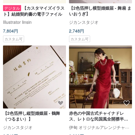
【カスタマイズイラス
【2色箔押し横型婚姻届 - 舞扇 ま
デジタル
いおうぎ】
ト】結婚契約書の電子ファイル
Illustrator linsin
ジカンスタジオ
7,804円
2,748円
カスタム可
カスタム可
【2色箔押し縦型婚姻届 - 鶴舞
赤色の中国古式チャイナドレ
（つるまい）】
ス、レトロな民国風全開襟半袖
ワンピース、新中国式花嫁のウ
伊甸 オリジナルアレンジチャイナドレス
ジカンスタジオ
ェディングドレス