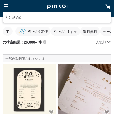
結婚式
Pinkoi指定便
Pinkoiおすすめ
送料無料
セール
人気順
の検索結果：26,000+ 件
一部自動翻訳されています