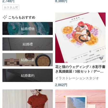
2,748円
8,388円
カスタム可
こちらもおすすめ
結婚禮物
結婚禮
結婚印章
花と猫のウェディング / 水彩手書
き風婚姻届 / 3枚セット / データ
結婚書約
入力代行可能
イラストレーションスタジオ
2,862円