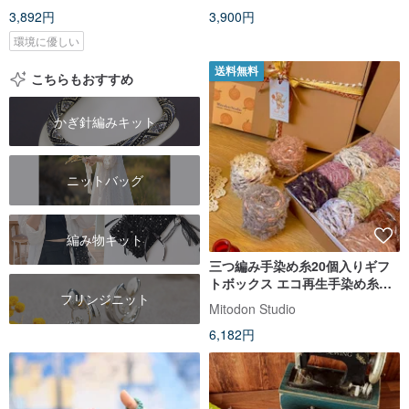
3,892円
3,900円
環境に優しい
送料無料
こちらもおすすめ
かぎ針編みキット
ニットバッグ
編み物キット
三つ編み手染め糸20個入りギフ
トボックス エコ再生手染め糸ギ
フリンジニット
フトセット 編み物毛糸セット 手
Mitodon Studio
作り
6,182円