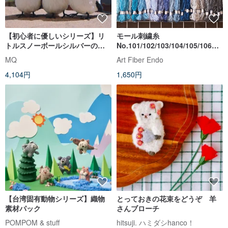
【初心者に優しいシリーズ】リ
モール刺繍糸
トルスノーボールシルバーのど
No.101/102/103/104/105/106 6
ぐろエナガ DIY素材パック オリ
本セット
MQ
Art Fiber Endo
ジナルぬいぐるみ
4,104円
1,650円
【台湾固有動物シリーズ】織物
とっておきの花束をどうぞ 羊
素材パック
さんブローチ
POMPOM & stuff
hitsuji. ハミダシhanco！