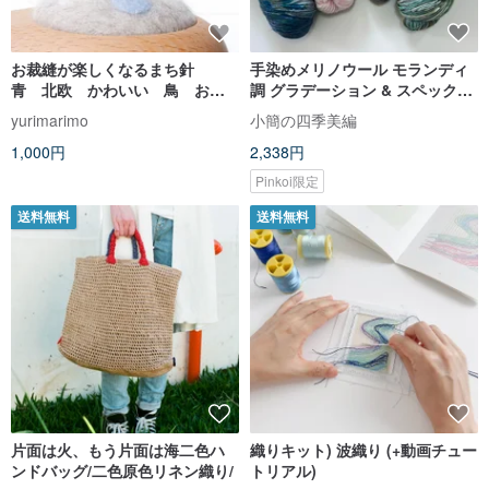
お裁縫が楽しくなるまち針
手染めメリノウール モランディ
青 北欧 かわいい 鳥 お
調 グラデーション & スペックル
花 レモン お裁縫 ギフト
毛糸 各色 1 カセ苔緑・チャコー
yurimarimo
小簡の四季美編
ル・ピンク 手染毛糸セット ネッ
1,000円
2,338円
クウォーマー・帽子作りに
Pinkoi限定
送料無料
送料無料
片面は火、もう片面は海二色ハ
織りキット) 波織り (+動画チュー
ンドバッグ/二色原色リネン織り/
トリアル)