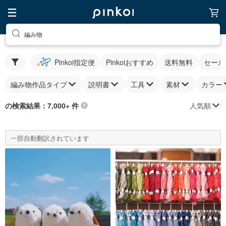
編み物
Pinkoi指定便
Pinkoiおすすめ
送料無料
セール
編み物作品タイプ
説明書
工具
素材
カラー
人気順
の検索結果：7,000+ 件
一部自動翻訳されています