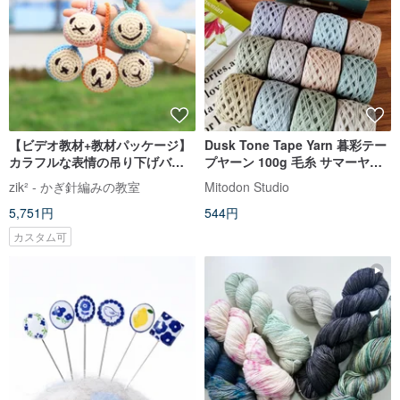
【ビデオ教材+教材パッケージ】
Dusk Tone Tape Yarn 暮彩テー
カラフルな表情の吊り下げバッ
プヤーン 100g 毛糸 サマーヤー
クル（4～5個作れます）
ン テープヤーン
zik² - かぎ針編みの教室
Mitodon Studio
5,751円
544円
カスタム可