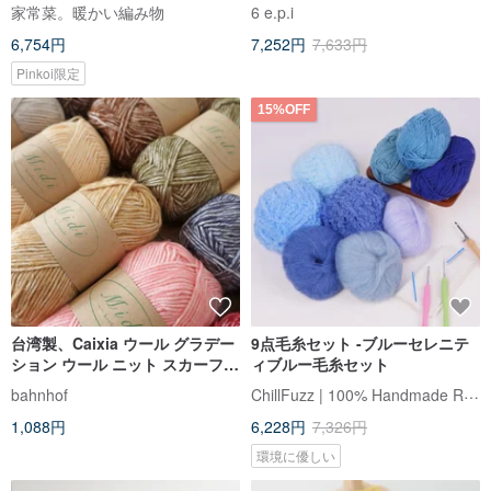
家常菜。暖かい編み物
6 e.p.i
6,754円
7,252円
7,633円
Pinkoi限定
15%OFF
台湾製、Caixia ウール グラデー
9点毛糸セット -ブルーセレニテ
ション ウール ニット スカーフと
ィブルー毛糸セット
ビーニーかぎ針編み棒針
ChillFuzz | 100% Handmade Rug
bahnhof
1,088円
6,228円
7,326円
環境に優しい