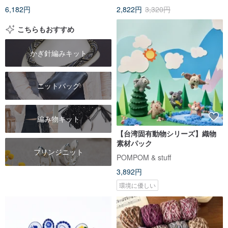
6,182円
2,822円
3,320円
こちらもおすすめ
かぎ針編みキット
ニットバッグ
編み物キット
【台湾固有動物シリーズ】織物
素材パック
フリンジニット
POMPOM & stuff
3,892円
環境に優しい