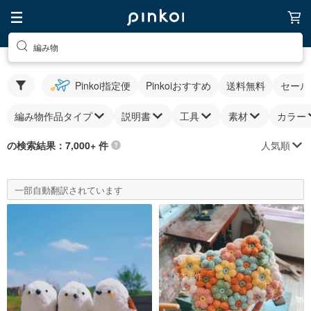
編み物
Pinkoi指定便
Pinkoiおすすめ
送料無料
セール
編み物作品タイプ
説明書
工具
素材
カラー
人気順
の検索結果：7,000+ 件
一部自動翻訳されています