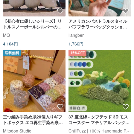
【初心者に優しいシリーズ】リ
アメリカンパストラルスタイル
トルスノーボールシルバーのど
パフフラワーバッグクッション
ぐろエナガ DIY素材パック オリ
斜めバッグフラワーバッグ春と
MQ
liangben
ジナルぬいぐるみ
夏のバッグ素材バッグDIYウール
4,104円
1,766円
バッグ
送料無料
15%OFF
三つ編み手染め糸20個入りギフ
37 度北緯 - タフテッド 3D モス
トボックス エコ再生手染め糸ギ
コースター マテリアル パック
フトセット 編み物毛糸セット 手
DIY 織りキット
ChillFuzz | 100% Handmade Rug
Mitodon Studio
作り