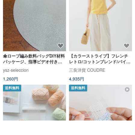
傘ロープ編み飲料バッグDIY材料
【カラーストライプ】フレンチ
パッケージ、指導ビデオ付き、
レトロ/コットンブレンド/バイカ
環境に優しい傘ロープカップカ
ラーニットベスト
ysz-seleccion
三良洋貨 COUDRE
バー
1,260円
4,935円
送料無料
送料無料