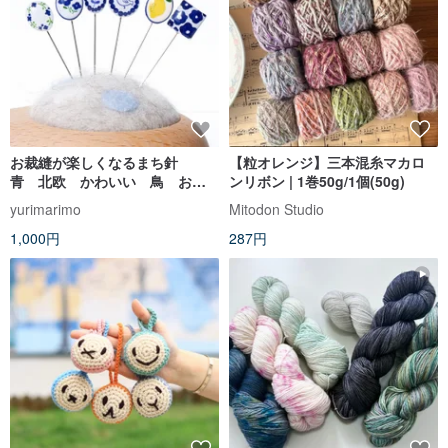
お裁縫が楽しくなるまち針
【粒オレンジ】三本混糸マカロ
青 北欧 かわいい 鳥 お
ンリボン | 1巻50g/1個(50g)
花 レモン お裁縫 ギフト
yurimarimo
Mitodon Studio
1,000円
287円