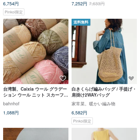
6,754円
7,252円
7,633円
Pinkoi限定
送料無料
台湾製、Caixia ウール グラデー
白きくらげ編みバッグ / 手提げ・
ション ウール ニット スカーフと
肩掛け2WAYバッグ
ビーニーかぎ針編み棒針
bahnhof
家常菜。暖かい編み物
1,088円
6,582円
Pinkoi限定