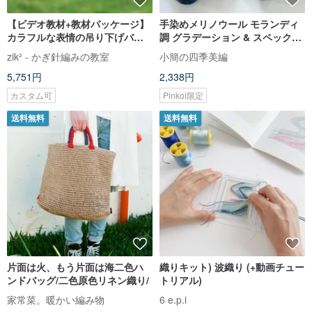
【ビデオ教材+教材パッケージ】
手染めメリノウール モランディ
カラフルな表情の吊り下げバッ
調 グラデーション & スペックル
クル（4～5個作れます）
毛糸 各色 1 カセ苔緑・チャコー
zik² - かぎ針編みの教室
小簡の四季美編
ル・ピンク 手染毛糸セット ネッ
5,751円
2,338円
クウォーマー・帽子作りに
カスタム可
Pinkoi限定
送料無料
送料無料
片面は火、もう片面は海二色ハ
織りキット) 波織り (+動画チュー
ンドバッグ/二色原色リネン織り/
トリアル)
家常菜。暖かい編み物
6 e.p.i