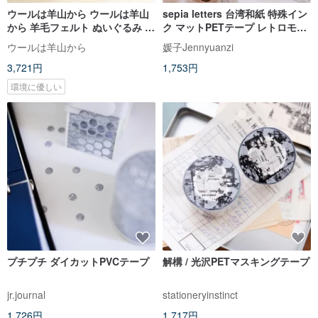
ウールは羊山から ウールは羊山
sepia letters 台湾和紙 特殊イン
から 羊毛フェルト ぬいぐるみ カ
ク マットPETテープ レトロモダ
ピバラ
ンな英文デザイン
ウールは羊山から
媛子Jennyuanzi
3,721円
1,753円
環境に優しい
プチプチ ダイカットPVCテープ
解構 / 光沢PETマスキングテープ
jr.journal
stationeryinstinct
1,726円
1,717円