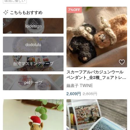
環境に優しい
7%OFF
こちらもおすすめ
loidesign
dodolulu
台湾マスキングテープ
スカーフアルパカジュンウール
ペンダント_全2種_フェアトレー
petテープ
ド
繭裹子 TWINE
2,609円
2,805円