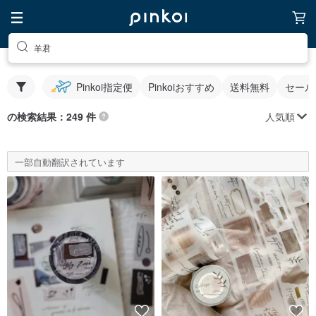
羊君
Pinkoi指定便
Pinkoiおすすめ
送料無料
セール
人気順
の検索結果：249 件
一部自動翻訳されています