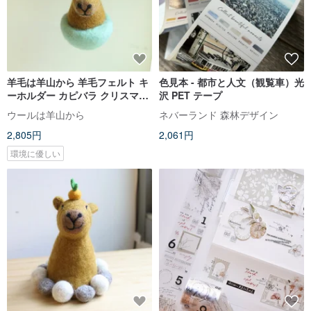
羊毛は羊山から 羊毛フェルト キ
色見本 - 都市と人文（観覧車）光
ーホルダー カピバラ クリスマス
沢 PET テープ
プレゼント クリスマスギフト
ウールは羊山から
ネバーランド 森林デザイン
2,805円
2,061円
環境に優しい