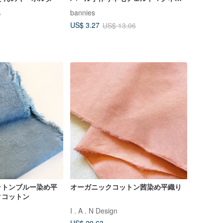
トコースター
ら
bannies
US$ 3.27
US$ 13.06
ットンブルー染め平
オーガニックコットン茜染め平織り
クコットン
I . A . N Design
US$ 29.63