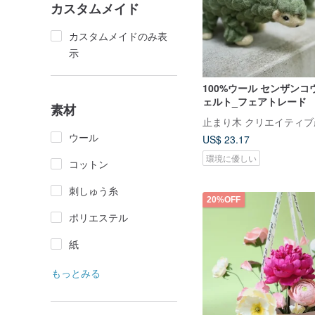
カスタムメイド
カスタムメイドのみ表
示
100%ウール センザン
ェルト_フェアトレード
素材
ウール
US$ 23.17
環境に優しい
コットン
刺しゅう糸
20%OFF
ポリエステル
紙
もっとみる