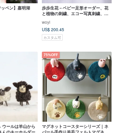
ワッペン】嘉明湖
歩歩生花－ベビー足形オーダー、花
と植物の刺繍、エコー写真刺繍、ギ
フトオーダー
woyi
US$ 200.45
カスタム可
75%OFF
 ウールは羊山から
マグネットコースターシリーズ｜ネ
さんのキーホルダー
パール手作り羊毛フェルトマグネッ