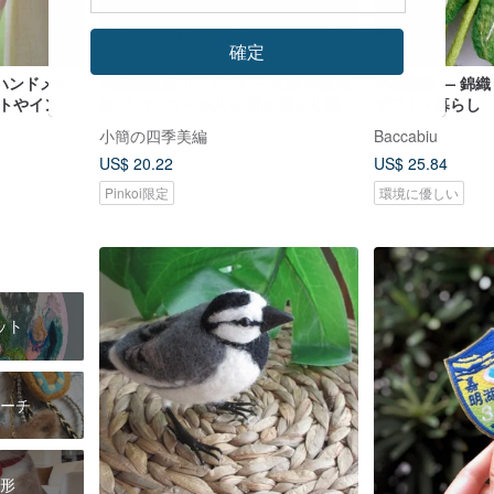
確定
ハンドメイ
手染め星屑コットンレース糸 春夏向
手感森林 — 錦織
フトやインテ
け スパンコール入り 肌に優しく通気
ギフト • 暮らし
ラワー、フラ
性良好 ショール専用編み糸 100g / か
小簡の四季美編
Baccabiu
毛フェルト
せ
US$ 20.22
US$ 25.84
Pinkoi限定
環境に優しい
ット
ーチ
形