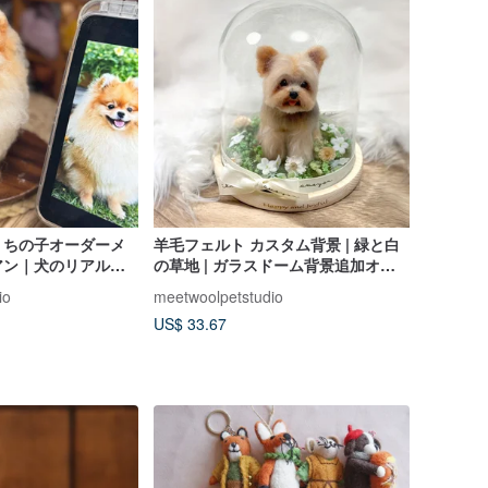
うちの子オーダーメ
羊毛フェルト カスタム背景 | 緑と白
アン｜犬のリアルな
の草地 | ガラスドーム背景追加オプ
ム入り｜誕生日、バ
ション | 誕生日、バレンタインギフ
io
meetwoolpetstudio
レゼント
ト
US$ 33.67