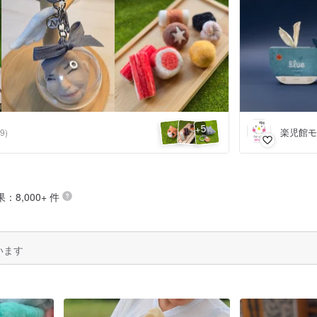
5
+
楽児館モ
(9)
：8,000+ 件
います