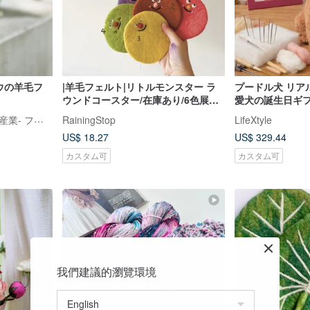
コウの羊毛フ
|羊毛フェルト|リトルモンスター ラ
プードル犬 リア
ウンドコースター/在庫あり/6色展
愛犬の誕生日ギ
開/005
止まり木 クリエイティブ産業- フェアトレード天然繊維ストア
RainingStop
LifeXtyle
US$ 18.27
US$ 329.44
カスタム可
カスタム可
我們建議的瀏覽環境