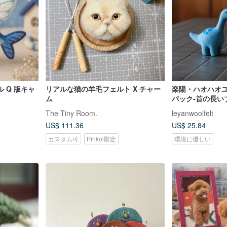
 Q 版キャ
リアルな猫の羊毛フェルト X チャー
楽陽・ハオハオユ
ム
パック-首の長い
The Tiny Room.
leyanwoolfelt
US$ 111.36
US$ 25.84
カスタム可
Pinkoi限定
環境に優しい