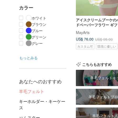
カラー
ホワイト
アイスクリームブーケの
ブラウン
ドペーパーフラワー ギ
リアに プリザーブドフ
ブルー
MayArts
ワーアレンジメント、羊
グリーン
US$ 76.00
US$ 95.00
グレー
カスタム可
環境に優しい
もっとみる
こちらもおすすめ
羊毛フェルトキ
あなたへのおすすめ
羊毛フェルト
羊毛フェルトブロ
キーホルダー・キーケー
ス
羊毛フェルト人
ハムスター