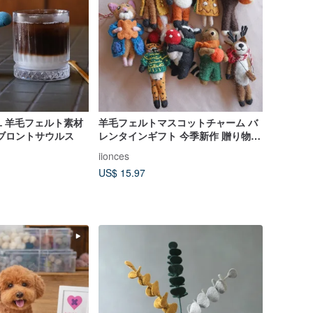
 羊毛フェルト素材
羊毛フェルトマスコットチャーム バ
ブロントサウルス
レンタインギフト 今季新作 贈り物
海外旅行
iionces
US$ 15.97