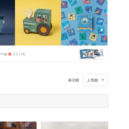
5
+
ール
5.0
(18)
表示順
人気順