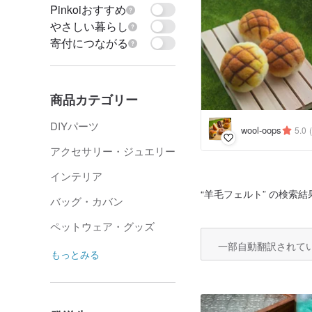
Pinkoiおすすめ
やさしい暮らし
寄付につながる
商品カテゴリー
DIYパーツ
wool-oops
5.0
アクセサリー・ジュエリー
インテリア
“
羊毛フェルト
” の検索結果
バッグ・カバン
ペットウェア・グッズ
一部自動翻訳されて
もっとみる