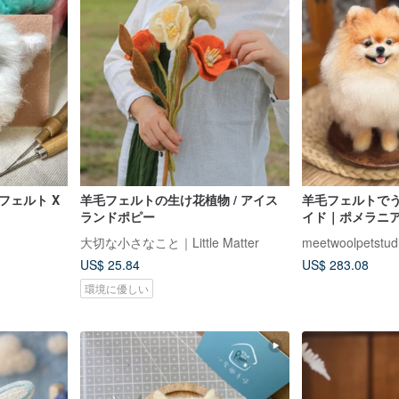
フェルト X
羊毛フェルトの生け花植物 / アイス
羊毛フェルトで
ランドポピー
イド｜ポメラニ
置物 ガラスドー
大切な小さなこと｜Little Matter
meetwoolpetstud
レンタインのプ
US$ 25.84
US$ 283.08
環境に優しい