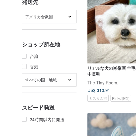
発送先
アメリカ合衆国
ショップ所在地
台湾
香港
リアルな犬の肖像画 羊毛
中長毛
すべての国・地域
The Tiny Room.
US$ 310.91
カスタム可
Pinkoi限定
スピード発送
24時間以内に発送