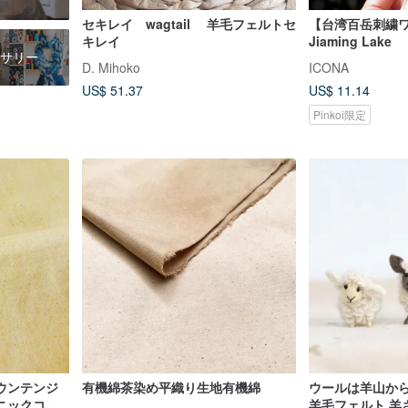
セキレイ wagtail 羊毛フェルトセ
【台湾百岳刺繍
キレイ
Jiaming Lake
サリー
D. Mihoko
ICONA
US$ 51.37
US$ 11.14
Pinkoi限定
ウンテンジ
有機綿茶染め平織り生地有機綿
ウールは羊山から
ニックコッ
羊毛フェルト 羊