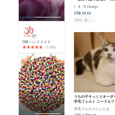
トン
I . A . N Design
US$ 29.63
環境に優しい
OM ハンドメイド
(3,282)
うちの子そっくりオー
羊毛フェルト ニードルフ
羊毛フェルトにじたま
US$ 4,708.60