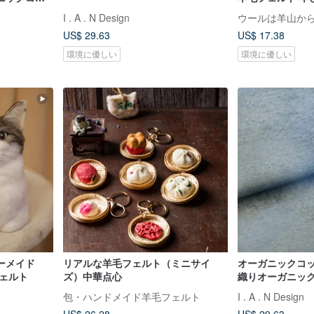
I . A . N Design
ウールは羊山か
US$ 29.63
US$ 17.38
環境に優しい
環境に優しい
ダーメイド
リアルな羊毛フェルト（ミニサイ
オーガニックコ
ェルト
ズ）中華点心
織りオーガニッ
包・ハンドメイド羊毛フェルト
I . A . N Design
US$ 26.28
US$ 29.63