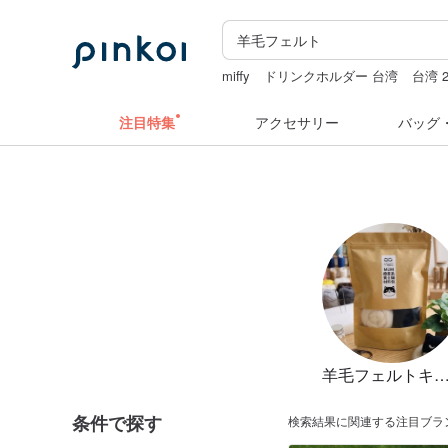
miffy
ドリンクホルダー 台湾
台湾 
ラベルシール
クリスマス
pion
hw
注目特集
アクセサリー
バッグ
羊毛フェルトキ
条件で探す
検索結果に関連する注目ブラ