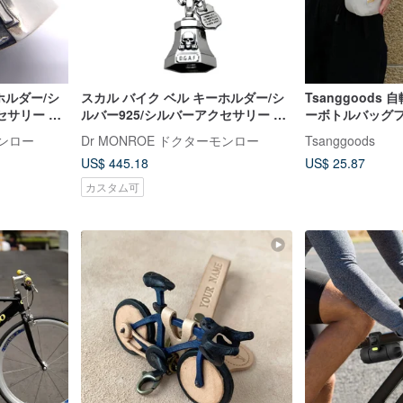
ホルダー/シ
スカル バイク ベル キーホルダー/シ
Tsanggood
セサリー メ
ルバー925/シルバーアクセサリー メ
ーボトルバッグ
料無料/日本
ンズ/彼氏 プレゼント/送料無料/日本
ギングバッグ多
モンロー
Dr MONROE ドクターモンロー
Tsanggoods
製/kc06sv
バッグ男性と女
US$ 445.18
US$ 25.87
トバッグ
カスタム可