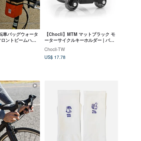
s 自転車バッグウォータ
【Chocli】MTM マットブラック モ
フロントビームハン
ーターサイクルキーホルダー | バイ
機能メッセンジャー
ク/チャーム/ギフト
Chocli-TW
性の小さな布フロン
US$ 17.78