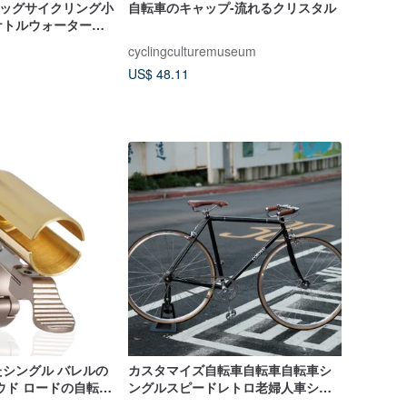
バッグサイクリング小
自転車のキャップ-流れるクリスタル
ケトルウォーターカ
電話バッグフライン
cyclingculturemuseum
US$ 48.11
シングル バレルの
カスタマイズ自転車自転車自転車シ
ウド ロードの自転車
ングルスピードレトロ老婦人車シテ
ィカー紳士車