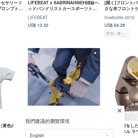
セサリー //
LIFEBEAT x SABRINAHSIEH姉妹ヘ
[開く]フロント
 ブロンプト
ッドバンドリストカースポーツトラ
さな布フロント
/ パイクス //
ベルマジックヘッドスカーフ
ップバッグ携帯
LIFEBEAT
howbottle-2016
グ織り工芸
US$ 13.32
US$ 64.28
環境に優しい
我們建議的瀏覽環境
（黄色の赤
【Bone】キャラクターサイクルベル
散弾銃の形をした
（自転車アクセサリー/クロスストラ
自転車のベル ラ
ップ/かわいい立体フィギュア/ベル）
のベル