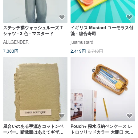
ステッチ襟ウォッシュルーズ T
イギリス Mustard ユーモラス付
シャツ - 3 色 - マスタード
箋 - 総合寿司
ALLGENDER
justmustard
7,383円
2,419円
2,748円
風合いのある手漉きコットンペ
Pouch+ 撥水収納ペンケース レ
ーパー。断裁面はあえてギザギ
トロソリッドカラー 大開口 大容
ザに仕上げています。マスター
量 マスタードイエロー