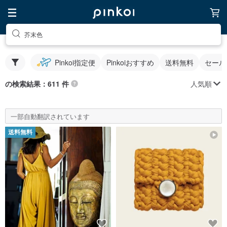
芥末色
Pinkoi指定便
Pinkoiおすすめ
送料無料
セール
人気順
の検索結果：611 件
一部自動翻訳されています
送料無料