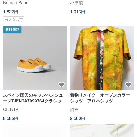
Nomad Paper
小津製
ドカラー。
1,822円
1,013円
カスタム可
送料無料
スペイン国民のキャンバスシュ
着物リメイク オープンカラー
ーズCIENTA7099764クラシック
シャツ アロハシャツ
マスタードイエロークロスシュ
CIENTA
猫豆
ーズ
8,585円
9,500円