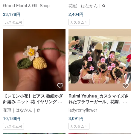
イヤリング 手作り ミニ ピアス
Grand Floral & Gift Shop
花冠｜はなかん｜✿
33,178円
2,404円
カスタム可
カスタム可
【レモン小花】ピアス 微細かぎ
Ruimi Youhua_カスタマイズさ
針編み ニット 花 イヤリング 手
れたフラワーガール、花嫁、ブ
作り ピアス
ライズメイド、花冠、花輪、花
花冠｜はなかん｜✿
ladyremyflower
カチューシャ、ウェディングド
10,188円
3,091円
レス
カスタム可
カスタム可