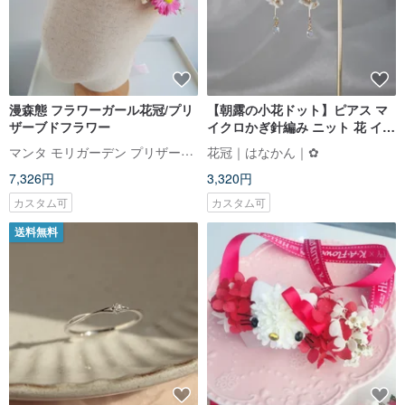
漫森態 フラワーガール花冠/プリ
【朝露の小花ドット】ピアス マ
ザーブドフラワー
イクロかぎ針編み ニット 花 イヤ
リング イヤークリップ ハンドメ
マンタ モリガーデン プリザーブドフラワー
花冠｜はなかん｜✿
イド ピアス
7,326円
3,320円
カスタム可
カスタム可
送料無料