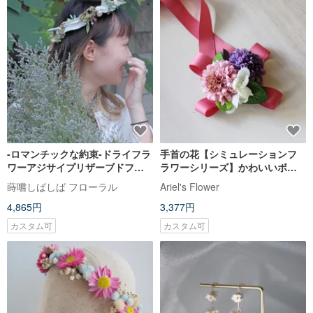
-ロマンチックな約束-ドライフラ
手首の花【シミュレーションフ
ワーアジサイプリザーブドフラ
ラワーシリーズ】かわいいボー
ワーウェディングティアラフラ
ル菊（紫）
蒔嚐しばしば フローラル
Ariel's Flower
ワー
4,865円
3,377円
カスタム可
カスタム可