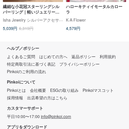
繊細な小花冠スターリングシル
ハローキティイモータルカロー
バーリング｜軽いジュエリー
ラ
感。細心の。野生。フラワーデ
Isha Jewelry シルバーアクセサリー
K·A·Flower
ザイン。 2色展開
5,039円
6,319円
4,579円
ヘルプ／ポリシー
よくあるご質問
はじめての方へ
返品ポリシー
利用規約
特定商取引法に基づく表記
プライバシーポリシー
Pinkoiのご利用の流れ
Pinkoiについて
Pinkoiとは
会社概要
ESGの取り組み
Pinkoiマスコット
採用情報
出店希望の方はこちら
カスタマーサポート
平日10:00〜17:00
info@pinkoi.com
アプリをダウンロード