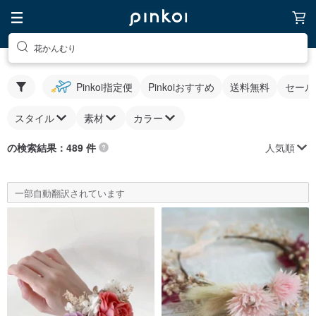
花かんむり
Pinkoi指定便
Pinkoiおすすめ
送料無料
セール
スタイル
素材
カラー
人気順
の検索結果：489 件
一部自動翻訳されています