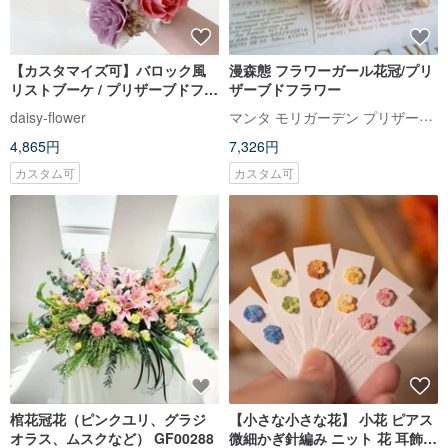
【カスタマイズ可】バロック風
漫森態 フラワーガール花冠/プリ
リストブーケ / プリザーブドフラ
ザーブドフラワー
ワー / 結婚式プチギフト (直径
マンタ モリガーデン プリザーブドフラワー
daisy-flower
10cm)
4,865円
7,326円
カスタム可
カスタム可
棺花冠花（ピンクユリ、グラジ
【小さな小さな花】 小花 ピアス
オラス、ムスクなど） GF00288
微細かぎ針編み ニット 花 耳飾り