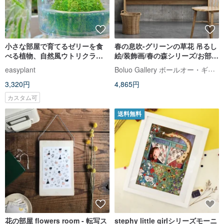
小さな部屋で育てるゼリーを食
春の息吹-グリーンの草花 吊るし
べる植物、自然風ウトリクラリ
絵/装飾画/春の森シリーズ/お部屋
ア・グラミニス、新商品、予約
の間取り/爽やかな癒し
Boluo Gallery ボールオー・ギャラリー
easyplant
限定商品
3,320円
4,865円
カスタム可
送料無料
花の部屋 flowers room - 転写ス
stephy little girlシリーズモーニ