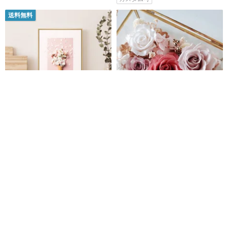
送料無料
フローラルアイスクリーム-ベッ
プリザーブドフラワーボックス
ドルーム絵画/花/アイスクリーム/
ガラス製フラワーボックス ウェ
ピンク/コーナー絵画/ファッショ
ディングテーブルデコレーショ
Boluo Gallery ボールオー・ギャラリー
FlowerHill
ン/ガールハート
ン オーナメント フラワーボック
5,037円
9,615円
ス バレンタインデー 母の日
カスタム可