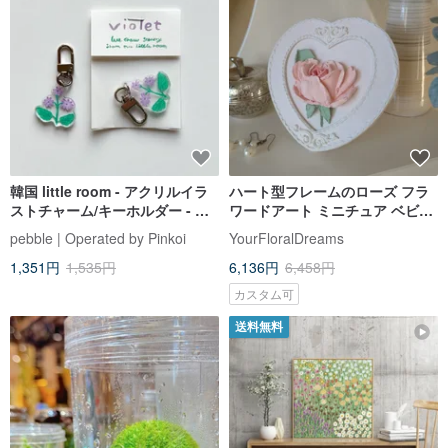
韓国 little room - アクリルイラ
ハート型フレームのローズ フラ
ストチャーム/キーホルダー - ス
ワードアート ミニチュア ベビ
ミレの花
ー・キッズルームのインテリア
pebble | Operated by Pinkoi
YourFloralDreams
ギフト
1,351円
1,535円
6,136円
6,458円
カスタム可
送料無料