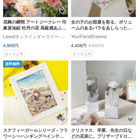
花舞の瞬間 アートジークレー 印
女の子のお部屋を彩る、ボリュ
象派油絵 牡丹の花 高級感あふれ
ームのあるバラをあしらったピ
るお部屋のインテリア
ンクのハートのハンギングデコ
Lavodオンラインギャラリー-アート吊り下げ絵画専門
YourFloralDreams
レーション。ベビーベッド周り
4,865円
4,406円
4,637円
の装飾にも。
カスタム可
カスタム可
送料無料
ステフィーガールシリーズ - フラ
クリスマス、卒業、先生の日な
ワーシーハンギングペインティ
どの花束に。プリザーブドロー