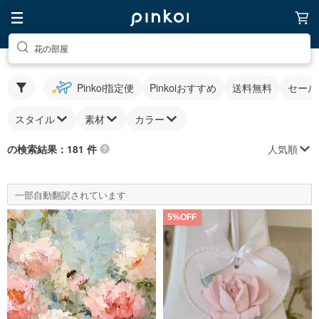
花の部屋
Pinkoi指定便
Pinkoiおすすめ
送料無料
セール
スタイル
素材
カラー
人気順
の検索結果：181 件
一部自動翻訳されています
5%OFF