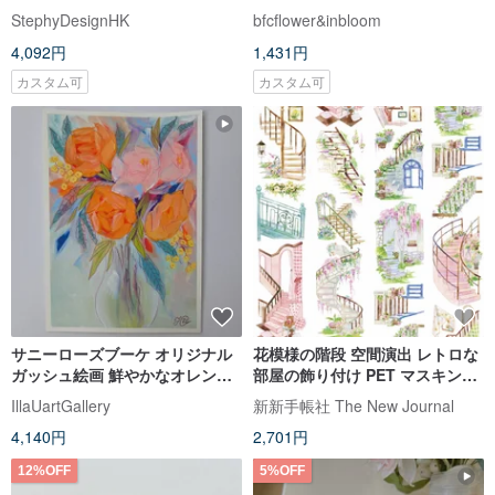
ング/フラワー/ガールペインティ
ズのボックスは、結婚式のプチ
StephyDesignHK
bfcflower&inbloom
ング/ルームデコレーション/ペイ
ギフト、ブライズメイドギフ
4,092円
1,431円
ンティング/ペインティング
ト、お部屋訪問時の手土産に
も。
カスタム可
カスタム可
サニーローズブーケ オリジナル
花模様の階段 空間演出 レトロな
ガッシュ絵画 鮮やかなオレンジ
部屋の飾り付け PET マスキング
の花 小さなアート
テープ
IllaUartGallery
新新手帳社 The New Journal
4,140円
2,701円
12%OFF
5%OFF