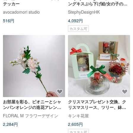
テッカー
ングキスぶら下げ絵/女の子の絵/
子供部屋/家の装飾
avocadomori studio
StephyDesignHK
516円
4,092円
カスタム可
お部屋を彩る、ピオニーとシャ
クリスマスプレゼント交換、ク
ンパンオレンジの造花アレンジ
リスマスリース、ツリー、鉢植
メント（1個）
え、誕生日、開店祝い、新築祝
FLORAL M フラワーデザイン
キンキ花屋
い、お部屋の飾り付け、七夕
2,284円
2,605円
カスタム可