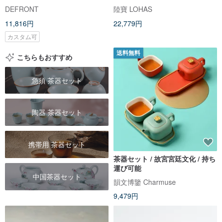
携帯用ティーセット
ップ×6
DEFRONT
陸寶 LOHAS
11,816円
22,779円
カスタム可
送料無料
こちらもおすすめ
急須 茶器セット
陶器 茶器セット
携帯用 茶器セット
茶器セット / 故宮宮廷文化 / 持ち
運び可能
中国茶器セット
韻文博鑒 Charmuse
9,479円