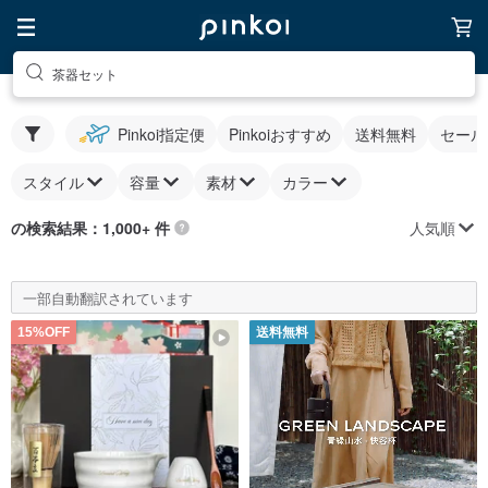
茶器セット
Pinkoi指定便
Pinkoiおすすめ
送料無料
セール
スタイル
容量
素材
カラー
人気順
の検索結果：1,000+ 件
一部自動翻訳されています
15%OFF
送料無料