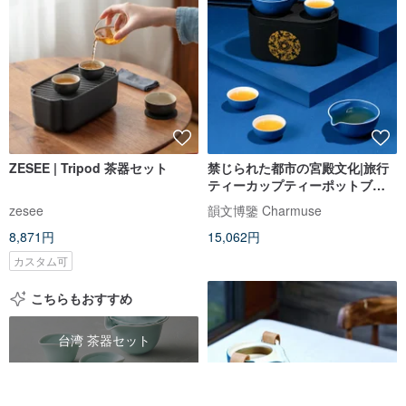
ZESEE | Tripod 茶器セット
禁じられた都市の宮殿文化|旅行
ティーカップティーポットブル
ー宝石モデルとしての富キルギ
zesee
韻文博鑒 Charmuse
スタン中秋節ギフト
8,871円
15,062円
カスタム可
こちらもおすすめ
台湾 茶器セット
茶杯 茶器セット