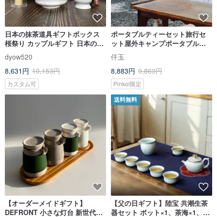
日本の抹茶道具ギフトボックス
ポータブルティーセット旅行セ
桜祭り カップルギフト 日本の文
ット屋外キャンプポータブルテ
化 抹茶 友人へのギフト
ィーセットは適切な時間と場所
dyow520
仟玉
です
8,631円
10,153円
8,883円
9,869円
カスタム可
Pinkoi限定
送料無料
【オーダーメイドギフト】
【父の日ギフト】陸宝 共潮生茶
DEFRONT 小さな灯台 新世代の
器セット ポット×1、茶海×1、カ