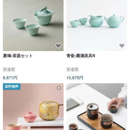
夏鳴-茶器セット
青瓷-圓滿茶具N
安達窯
安達窯
8,871円
10,875円
送料無料