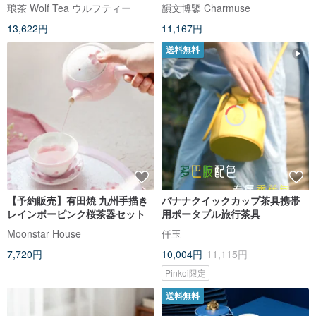
賞 / 持ち運び可能
琅茶 Wolf Tea ウルフティー
韻文博鑒 Charmuse
13,622円
11,167円
送料無料
【予約販売】有田焼 九州手描き
バナナクイックカップ茶具携帯
レインボーピンク桜茶器セット
用ポータブル旅行茶具
Moonstar House
仟玉
7,720円
10,004円
11,115円
Pinkoi限定
送料無料