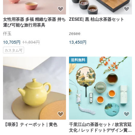
女性用茶器 多福 精緻な茶器 持ち
ZESEE| 黒 枯山水茶器セット
運び可能な旅行用茶具
仟玉
zesee
10,705円
11,894円
13,450円
カスタム可
送料無料
【琅茶】ティーポット | 黄色
千里江山の茶器セット / 故宮宮廷
文化 / レッドドットデザイン賞受