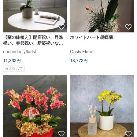
【蘭の鉢植え】開店祝い、昇進
ホワイトハート胡蝶蘭
祝い、春節祝い、新築祝いなど
におすすめのパールホワイト胡
oneandonlyflorist
Oasis Floral
蝶蘭の鉢植え。
11,332円
18,772円
カスタム可