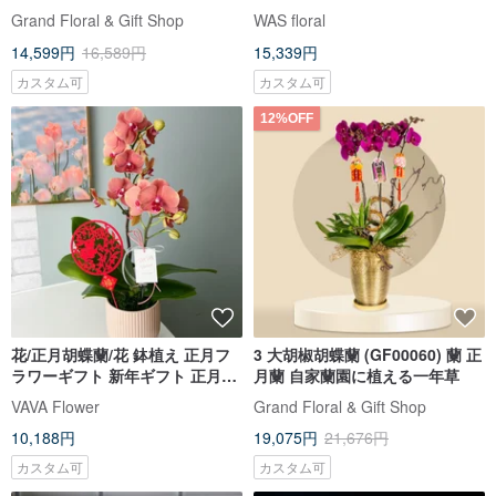
自家蘭園
Grand Floral & Gift Shop
WAS floral
14,599円
16,589円
15,339円
カスタム可
カスタム可
12%OFF
花/正月胡蝶蘭/花 鉢植え 正月フ
3 大胡椒胡蝶蘭 (GF00060) 蘭 正
ラワーギフト 新年ギフト 正月飾
月蘭 自家蘭園に植える一年草
り
VAVA Flower
Grand Floral & Gift Shop
10,188円
19,075円
21,676円
カスタム可
カスタム可