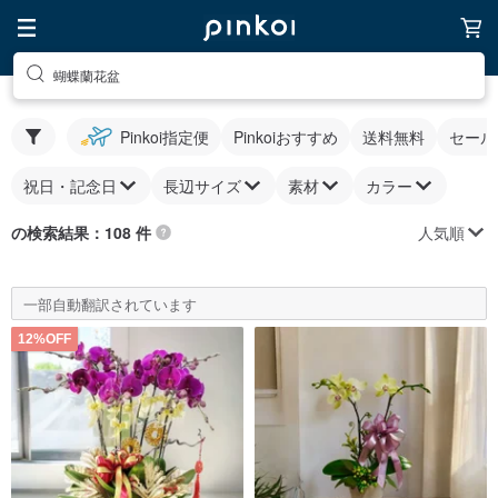
蝴蝶蘭花盆
Pinkoi指定便
Pinkoiおすすめ
送料無料
セール
祝日・記念日
長辺サイズ
素材
カラー
人気順
の検索結果：108 件
一部自動翻訳されています
12%OFF