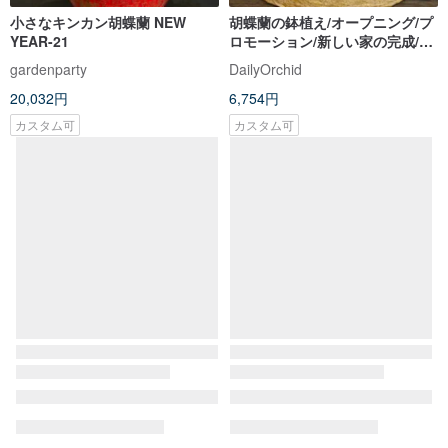
小さなキンカン胡蝶蘭 NEW
胡蝶蘭の鉢植え/オープニング/プ
YEAR-21
ロモーション/新しい家の完成/お
祭り/会場の装飾ギフト-オレンジ
gardenparty
DailyOrchid
イエロー
20,032円
6,754円
カスタム可
カスタム可
サクラプリンセス胡蝶蘭 鉢植え
金運を呼ぶオレンジイエロー ソ
ラ胡蝶蘭の鉢植え ディフューザ
ー 開店祝い 室内装飾 ギフト 引
walkflorist
commaflower
越し祝い
20,604円
8,585円