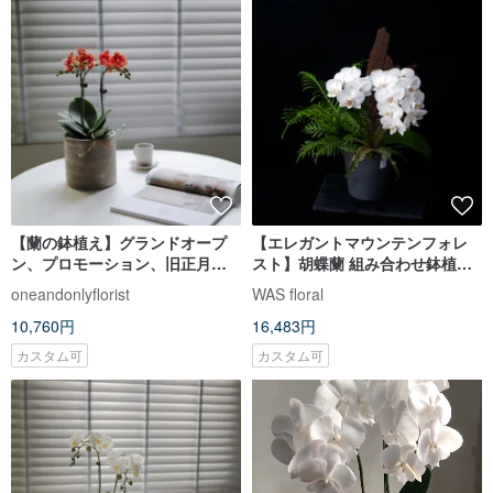
【蘭の鉢植え】グランドオープ
【エレガントマウンテンフォレ
ン、プロモーション、旧正月、
スト】胡蝶蘭 組み合わせ鉢植え |
新築祝いなどにおすすめのトリ
開店祝い |
oneandonlyflorist
WAS floral
コロール胡蝶蘭の鉢植え。
10,760円
16,483円
カスタム可
カスタム可