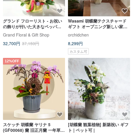
グランド フローリスト - お祝い
Wasami 胡蝶蘭テクスチャード
の飾りが付いた大きなペッパー
ギフト オープニング新しい家の
胡蝶蘭 10 本 (GF00310)
風水装飾
Grand Floral & Gift Shop
orchidchen
32,700円
37,159円
8,299円
カスタム可
12%OFF
スケッチ 胡蝶蘭 ヤリナ 5
[胡蝶蘭 観葉植物] 新築祝い ギフ
(GF00068) 蘭 旧正月蘭 一年草
ト | ペット可 |