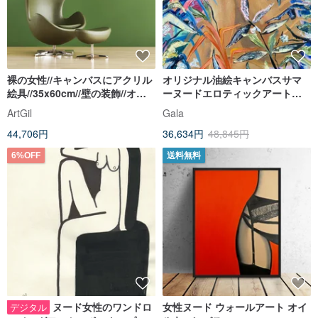
裸の女性//キャンバスにアクリル
オリジナル油絵キャンバスサマ
絵具//35x60cm//壁の装飾//オリ
ーヌードエロティックアートフ
ジナルアート
ォービズム壁装飾花
ArtGil
Gala
44,706円
36,634円
48,845円
6%OFF
送料無料
ヌード女性のワンドロ
女性ヌード ウォールアート オイ
デジタル