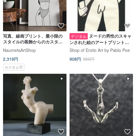
写真、線画プリント、最小限の
ヌードの男性のスキャ
デジタル
スタイルの装飾からのカスタム
ンされた絵のアートプリント、
ヌードデジタルポートレート
ミニマリストの壁の装飾、モダ
NaumetsArtShop
Shop of Erotic Art by Pablo Poe
ンな家の装飾
2,319円
908円
956円
カスタム可