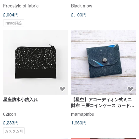
ーチ
カードケース 星 スター 宇
Freestyle of fabric
Black mow
宙 空 黒 金
2,004円
2,100円
Pinkoi限定
星座防水小銭入れ
【星空】アコーディオン式ミニ
財布 三層コインケース カードケ
ース 収納ポーチ 韓国生地
62icon
mamapinbu
2,233円
1,660円
カスタム可