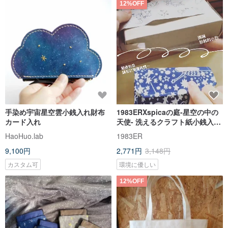
12%OFF
手染め宇宙星空雲小銭入れ財布
1983ERXspicaの庭-星空の中の
カード入れ
天使- 洗えるクラフト紙小銭入れ/
超軽量
HaoHuo.lab
1983ER
9,100円
2,771円
3,148円
カスタム可
環境に優しい
12%OFF