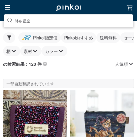
財布 星空
Pinkoi指定便
Pinkoiおすすめ
送料無料
セール
柄
素材
カラー
人気順
の検索結果：123 件
一部自動翻訳されています