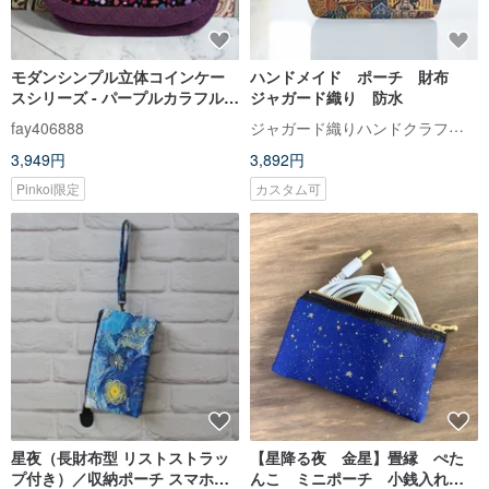
モダンシンプル立体コインケー
ハンドメイド ポーチ 財布
スシリーズ - パープルカラフル星
ジャガード織り 防水
空スタイル
ジャガード織りハンドクラフトバッグ
fay406888
3,949円
3,892円
Pinkoi限定
カスタム可
星夜（長財布型 リストストラッ
【星降る夜 金星】畳縁 ぺた
プ付き）／収納ポーチ スマホポ
んこ ミニポーチ 小銭入れ