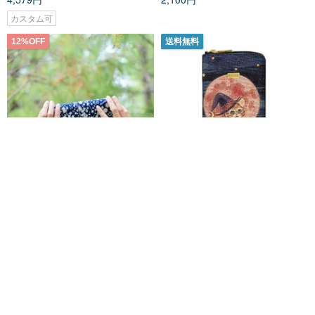
カスタム可
12%OFF
送料無料
1983ERXspicaの庭-星空の中の
ハンドメイド 財布 ジャガー
天使- 洗えるクラフト紙長財布/軽
ド織り 防水
量
ジャガード織りハンドクラフトバッグ
1983ER
8,060円
9,158円
14,194円
環境に優しい
カスタム可