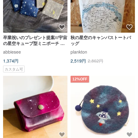
卒業祝いのプレゼント提案///宇宙
秋の星空のキャンバストートバ
の星空キューブ型ミニポーチ 小
ッグ
物入れ
abbiesee
plankton
1,374円
2,519円
2,862円
カスタム可
12%OFF