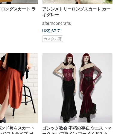
ロングスカート ラ
アシンメトリーロングスカート カー
キグレー
afternooncrafts
US$ 67.71
カスタム可
バンド袴をスカート
ゴシック教会 不朽の存在 ウエストマ
ンジストライプ-日本
ーク ヒップライン マーメイドスカー