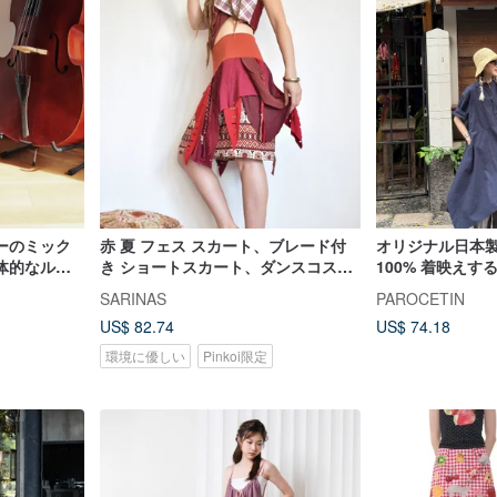
ーのミック
赤 夏 フェス スカート、ブレード付
オリジナル日本
体的なルー
き ショートスカート、ダンスコスチ
100% 着映え
ったりのダ
ューム
ラーシャツワン
SARINAS
PAROCETIN
きショート
US$ 82.74
US$ 74.18
環境に優しい
Pinkoi限定