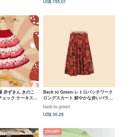
US$ 155.01
場 赤ずきん きのこ
Back to Green-レトロパッチワーク
チェック ケーキスカ
ロングスカート 鮮やかな赤いバラ
ート
fs-02 vintage skirt
back-to-green
US$ 30.29
15%OFF