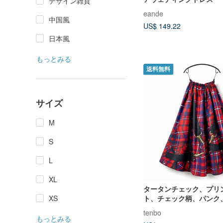
デザイン雑貨
eande
中国風
US$ 149.22
日本風
もっとみる
送料無料
サイズ
M
S
L
XL
タータンチェック、プリ
ト、チェック柄、パンク
XS
ド、個性的、ウエストゴ
tenbo
ト付き
もっとみる