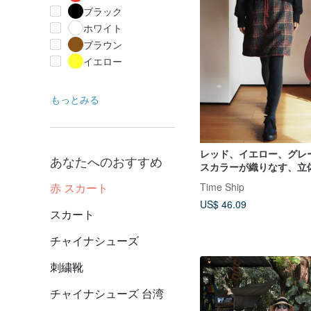
ブラック
ホワイト
ブラウン
イエロー
もっとみる
レッド、イエロー、グレ
あなたへのおすすめ
スカラーが織りなす、立
プ編みウール。秋冬にぴ
赤 スカート
Time Ship
ブルポケット付き裏地付
US$ 46.09
スカート。
スカート
チャイナシューズ
刺繍靴
チャイナシューズ 台湾