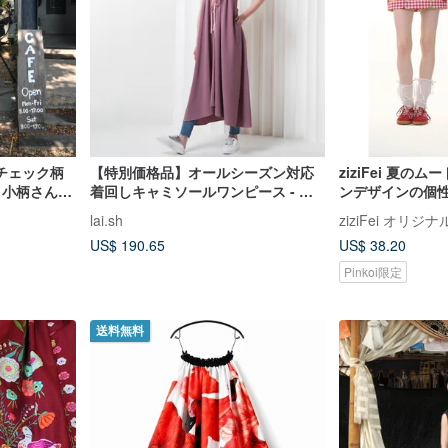
チェック柄
【特別価格品】オールシーズン対応
ziziFei 夏
 小柄さん向
着回しキャミソールワンピース - ス
ンデザインの個
カート
トライプイエローピンク
レッドのチェッ
lai.sh
ziziFei オリ
ウエストでスタ
US$ 190.65
US$ 38.20
ミニスカート。
Pinkoi限定
送料無料