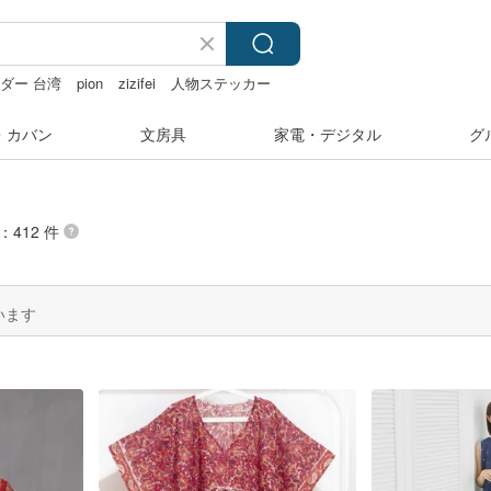
ダー 台湾
pion
zizifei
人物ステッカー
・カバン
文房具
家電・デジタル
グ
：412 件
います