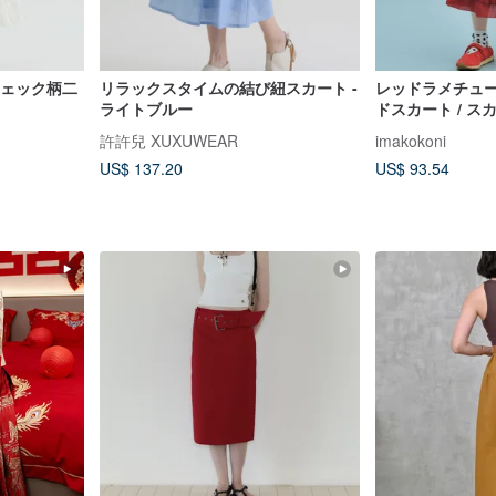
トチェック柄二
リラックスタイムの結び紐スカート -
レッドラメチュ
ライトブルー
ドスカート / ス
許許兒 XUXUWEAR
imakokoni
US$ 137.20
US$ 93.54