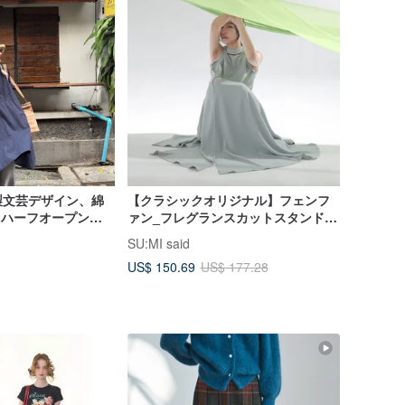
製文芸デザイン、綿
【クラシックオリジナル】フェンフ
するハーフオープンカ
ァン_フレグランスカットスタンドカ
ピース
ラーワンピース_CLD029_ライトブ
SU:MI said
ルー
US$ 150.69
US$ 177.28