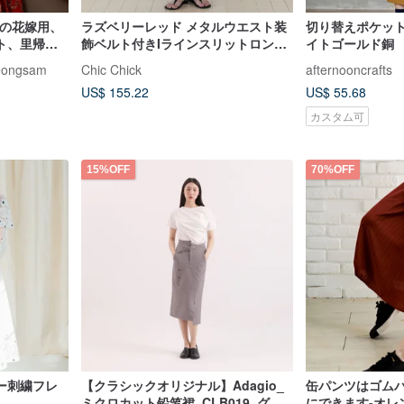
色の花嫁用、
ラズベリーレッド メタルウエスト装
切り替えポケット
ト、里帰り
飾ベルト付きIラインスリットロング
イトゴールド銅
グドレス
スカート
heongsam
Chic Chick
afternooncrafts
US$ 155.22
US$ 55.68
カスタム可
15%OFF
70%OFF
ー刺繍フレ
【クラシックオリジナル】Adagio_
缶パンツはゴム
ミクロカット铅笔裙_CLB019_グレ
にできます-オレ