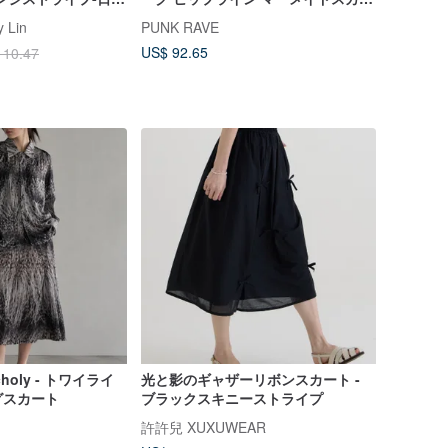
ト - ブラック / レッド
 Lin
PUNK RAVE
US$ 92.65
110.47
ncholy - トワイライ
光と影のギャザーリボンスカート -
グスカート
ブラックスキニーストライプ
許許兒 XUXUWEAR