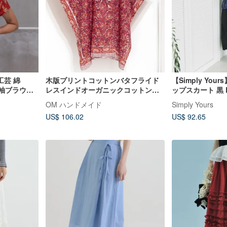
芸 綿
木版プリントコットンバタフライド
【Simply Yo
袖ブラウス -
レスインドオーガニックコットンイ
ップスカート 黒 
月全サイズ再
ンドブロックプリント木版プリント
OM ハンドメイド
Simply Yours
スモックフラワー
US$ 106.02
US$ 92.65