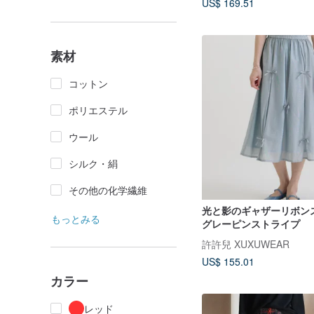
US$ 169.51
素材
コットン
ポリエステル
ウール
シルク・絹
その他の化学繊維
光と影のギャザーリボンス
もっとみる
グレーピンストライプ
許許兒 XUXUWEAR
US$ 155.01
カラー
レッド