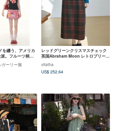
のムードを纏う、アメリカ
レッドグリーンクリスマスチェック
性派。フルーツ柄と
英国Abraham Moon レトロプリーツ
クが織りなす、ハイ
Aラインスカート 贅沢な素材
ジナルガーリー服
vitatha
イルアップを叶える
US$ 252.64