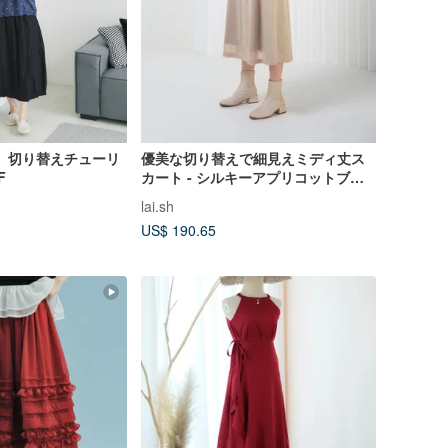
urs】切り替えチューリ
優美な切り替えで細見えミディ丈ス
F
カート - シルキーアプリコットブラ
ウン
lai.sh
US$ 190.65