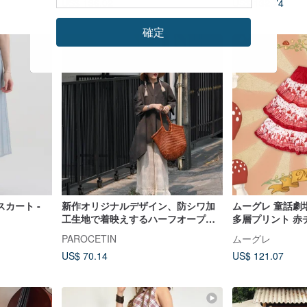
US$ 136.02
US$ 132.74
確定
カート -
新作オリジナルデザイン、防シワ加
ムーグレ 童話劇
工生地で着映えするハーフオープン
多層プリント 赤
カラーシャツワンピース
ート ハーフスカ
PAROCETIN
ムーグレ
US$ 70.14
US$ 121.07