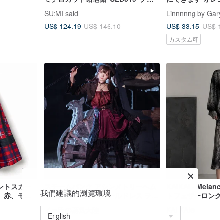
ーグレーティッシュ
製生地
SU:MI said
Linnnnng by Gary
US$ 124.19
US$ 33.15
US$ 146.10
US$ 
カスタム可
ントスカー
スチームパンク アシンメトリーヘム
KAIKAI - Mela
我們建議的瀏覽環境
、赤、モー
クラレット キャミソールドレス ライ
トフェザーロン
ム、ポケッ
トゴシックドール ミニレッドドレス
イー氏の蒸気大陸
KAI KAI®