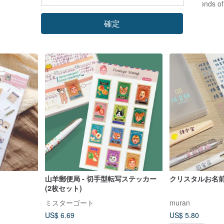
jr.journal
OURS Friends of
US$ 4.29
US$ 3.57
確定
山羊郵便局 - 切手型転写ステッカー
クリスタルお名前
(2枚セット)
ミスターゴート
muran
US$ 6.69
US$ 5.80