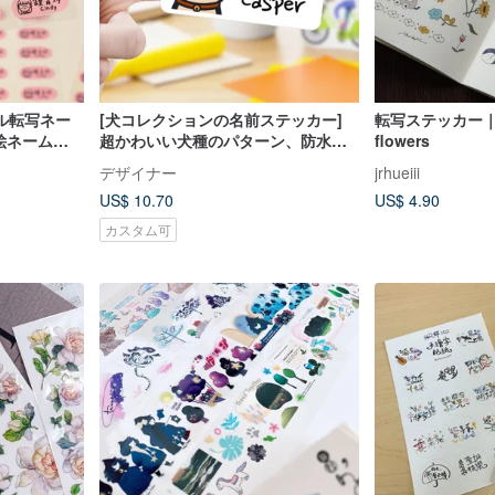
ル転写ネー
[犬コレクションの名前ステッカー]
転写ステッカー｜A 
顔絵ネームシ
超かわいい犬種のパターン、防水性
flowers
と洗濯可能、カスタマイズ可能な幼
デザイナー
jrhueiii
稚園の文房具
US$ 10.70
US$ 4.90
カスタム可