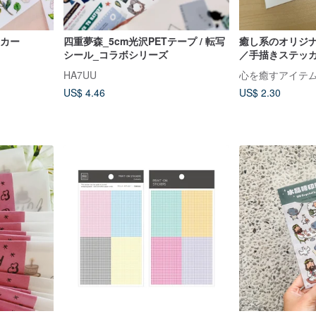
ッカー
四重夢森_5cm光沢PETテープ / 転写
癒し系のオリジ
シール_コラボシリーズ
／手描きステッ
HA7UU
心を癒すアイテ
US$ 4.46
US$ 2.30