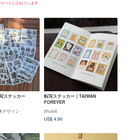
人がカートに入れています
転写ステッカー
転写ステッカー｜TAIWAN
FOREVER
林デザイン
jrhueiii
US$ 4.90