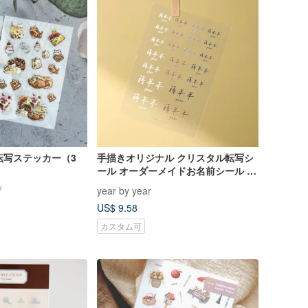
転写ステッカー（3
手描きオリジナル クリスタル転写シ
ール オーダーメイドお名前シール 手
書き文字のみ 防水 耐傷 2枚入り 4枚
プ
year by year
入り
US$ 9.58
カスタム可