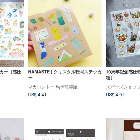
ッカー（感圧
NAMASTE | クリスタル転写ステッカ
10周年記念感圧
ー
種）
マカロントー 馬卡龍腳趾
スパーズショッ
US$ 4.41
US$ 4.01