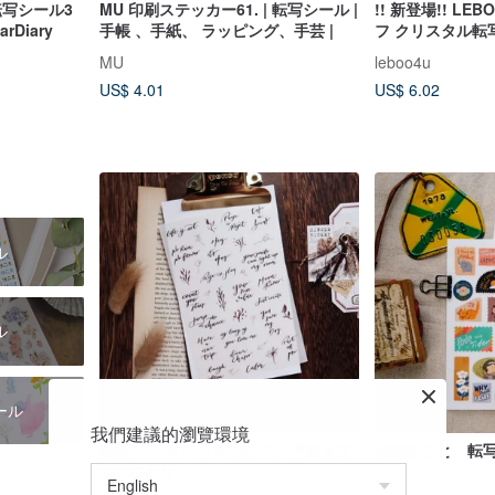
転写シール3
MU 印刷ステッカー61. | 転写シール |
!! 新登場!! L
rDiary
手帳 、手紙、 ラッピング、手芸 |
フ クリスタル転
MU
leboo4u
US$ 4.01
US$ 6.02
ル
ル
ール
我們建議的瀏覽環境
転写シール レトロつけペン手書き文
瑣細なこと 転
字 2枚入り