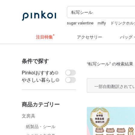
sugar valentine
miffy
ドリンクホル
キーホルダー
カメラ
人物ステッカ
注目特集
アクセサリー
バッグ
条件で探す
“
転写シール
” の検索結果：
Pinkoiおすすめ
やさしい暮らし
一部自動翻訳されて
商品カテゴリー
文房具
紙製品・シール