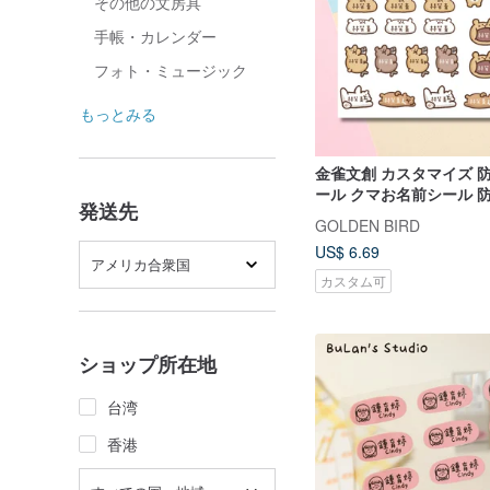
その他の文房具
手帳・カレンダー
フォト・ミュージック
もっとみる
金雀文創 カスタマイズ 
ール クマお名前シール 
発送先
ール 癒し系文創
GOLDEN BIRD
US$ 6.69
アメリカ合衆国
カスタム可
ショップ所在地
台湾
香港