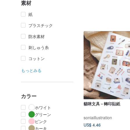
素材
紙
プラスチック
防水素材
刺しゅう糸
コットン
もっとみる
カラー
貓咪文具－轉印貼紙
ホワイト
グリーン
soniaillustration
ピンク
US$ 4.46
カーキ