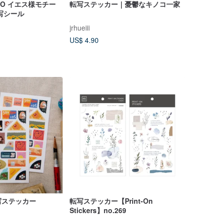
EBOO イエス様モチー
転写ステッカー｜憂鬱なキノコ一家
写シール
jrhueiii
US$ 4.90
写ステッカー
転写ステッカー【Print-On
Stickers】no.269