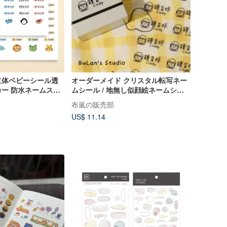
立体ベビーシール透
オーダーメイド クリスタル転写ネー
ー 防水ネームステ
ムシール / 地無し似顔絵ネームシー
ートゥーンクリスタ
ル
布嵐の販売部
ー
US$ 11.14