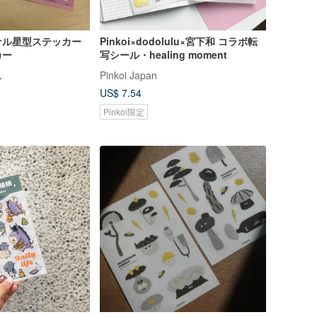
ナル星型ステッカー
Pinkoi×dodolulu×宮下和 コラボ転
カー
写シール・healing moment
ム
Pinkoi Japan
US$ 7.54
Pinkoi限定