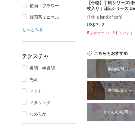
【什物】手帳シリーズ/ 
植物・フラワー
枚入り | 日記シリーズ Dea
韓国系ミニマル
什物 a kind of café
US$ 7.13
もっとみる
5 人がカートに入れています
こちらもおすすめ
テクスチャ
透明・半透明
動物転写シー
光沢
透明転写シー
マット
メタリック
かわいい転写シ
なめらか