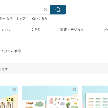
ダー 台湾
ミッフィ
ぬいぐるみ
ー
・カバン
文房具
家電・デジタル
グ
1,000+ 件
います