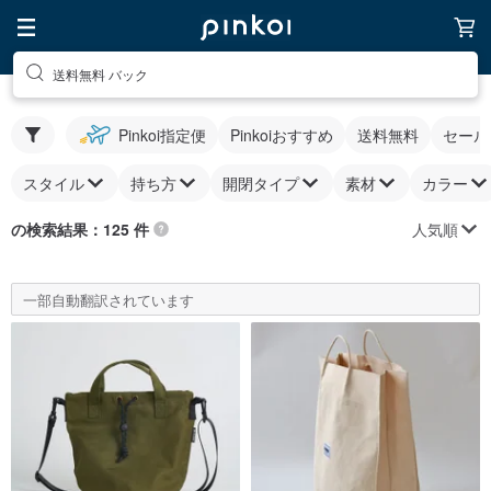
送料無料 バック
Pinkoi指定便
Pinkoiおすすめ
送料無料
セール
スタイル
持ち方
開閉タイプ
素材
カラー
人気順
の検索結果：125 件
一部自動翻訳されています