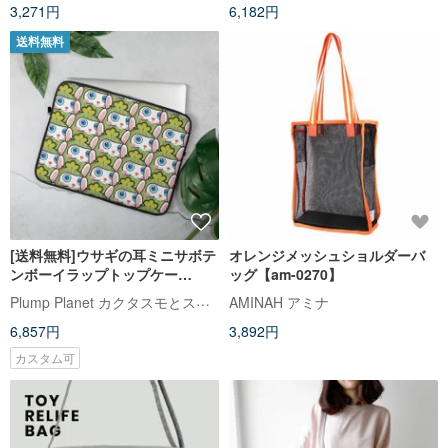
3,271円
6,182円
送料無料
[送料無料]ウサギの耳ミニサボテ
オレンジメッシュショルダーバ
ンボーイラップトップケー
ッグ【am-0270】
ス-13"15"に適しています
Plump Planet カクタスモとスジェイドボール
AMINAH アミナ
6,857円
3,892円
カスタム可