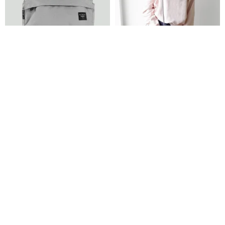
Toy リライフ スモッグ バッグ
グレーのスリングバッグ
tathatabrand
Noise.Design
13,580円
3,049円