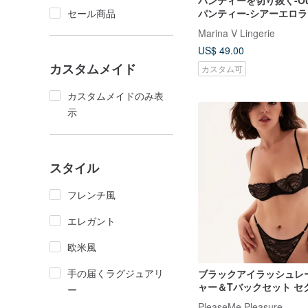
パンティーを切り抜く-Ou
セール商品
パンティー-シアーエロ
キーホール下着
Marina V Lingerie
US$ 49.00
カスタムメイド
カスタム可
カスタムメイドのみ表
示
スタイル
フレンチ風
エレガント
欧米風
手の届くラグジュアリ
ブラックアイラッシュレ
ャー＆Tバックセット セ
ー
ジェリー
PleaseMe Pleasure