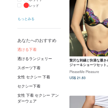
レッド
もっとみる
あなたへのおすすめ
透ける下着
透けるランジェリー
贅沢な刺繍と快適な履き
ジャー＆ショーツセット
スポーツ下着
内側はメッシュ素材で、
PleaseMe Pleasure
けるデザインが欧米風の
女性 セクシー 下着
US$ 21.83
を演出します。
セクシー下着
女性 下着 セクシー アン
ダーウェア