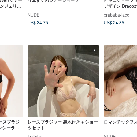
vertシアー
計算ずくのシアーショーツ
ビキニショーツ
ランジェリー
デザイン Braco
NUDE
brababa-lace
US$ 34.75
US$ 24.35
ースブラジ
レースブラジャー 裏地付き + ショー
ロマンチックフ
クシーラン
ツセット
ibellybra
NUDE