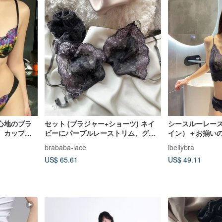
心地のブラ
セット (ブラジャー+ショーツ) ネイ
シースルーレー
。カップの
ビーにパープルレーストリム、グレ
イン）＋お揃い
ほんのり透
ーのストラップ、ベーシックなシー
brababa-lace
ibellybra
セクシーさ
スルー
US$ 65.61
US$ 49.11