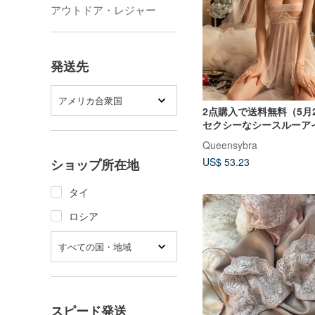
アウトドア・レジャー
発送先
アメリカ合衆国
2点購入で送料無料（5月
セクシーなシースルーア
ット
Queensybra
US$ 53.23
ショップ所在地
タイ
ロシア
すべての国・地域
スピード発送