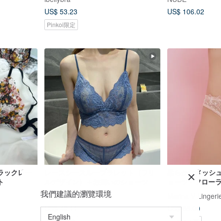
US$ 53.23
US$ 106.02
Pinkoi限定
ラックレー
レースシースルーブラレット（フリ
柔らかなメッシ
ト
ルデザイン）＋お揃いのショーツ
ョーツ - フロ
リー - セクシ
我們建議的瀏覽環境
ibellybra
Marina V Lingeri
ーウェア
US$ 49.11
US$ 55.00