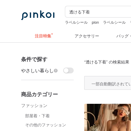
ラベルシール
pion
ラベルシール
sugar valentine
ミッフィー ぬいぐる
注目特集
アクセサリー
バッグ
条件で探す
“
透ける下着
” の検索結果：
やさしい暮らし
一部自動翻訳されて
商品カテゴリー
ファッション
部屋着・下着
その他のファッション