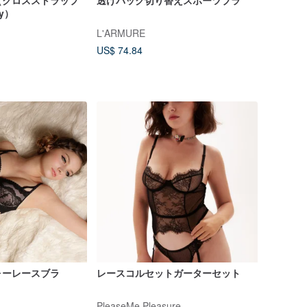
（クロスストラップ
透けバック切り替えスポーツブラ
zy）
L'ARMURE
US$ 74.84
ォーレースブラ
レースコルセットガーターセット
PleaseMe Pleasure