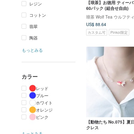
【琅茶】お徳用 ティー
レジン
60パック (組合せ自由)
コットン
琅茶 Wolf Tea ウルフテ
US$ 88.64
翡翠
カスタム可
Pinkoi限定
陶器
もっとみる
カラー
レッド
ブルー
ホワイト
オレンジ
ピンク
【動物たち No.075】夏
クレス
もっとみる