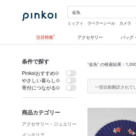
ミッフィ
ラベラーシール
カメラ
ミッフィー ぬいぐるみ
水着
pion
注目特集
アクセサリー
バッグ
条件で探す
“
金魚
” の検索結果：1,000
Pinkoiおすすめ
やさしい暮らし
一部自動翻訳されて
寄付につながる
商品カテゴリー
アクセサリー・ジュエリー
インテリア