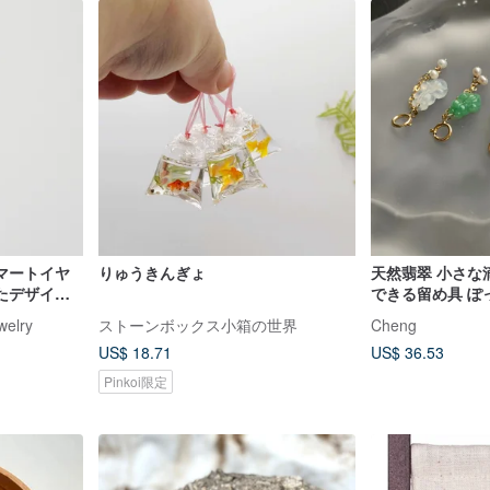
マートイヤ
りゅうきんぎょ
天然翡翠 小さな
たデザイン
できる留め具 ぽ
ティブジュ
珠 14KGFゴー
welry
ストーンボックス小箱の世界
Cheng
ペンダントトップ
US$ 18.71
US$ 36.53
Pinkoi限定