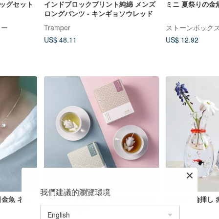
バッグセット
インドブロックプリント純綿 メンズ
ミニ 夏祭りの金
ロングパンツ - キンギョソウレッド
ィー
Tramper
ストーンボック
US$ 48.11
US$ 12.92
我們建議的瀏覽環境
日金魚 ネッ
【金魚ティーバッグ 手みやげ】台湾
金魚の一輪挿し 
高山茶 (5個入)