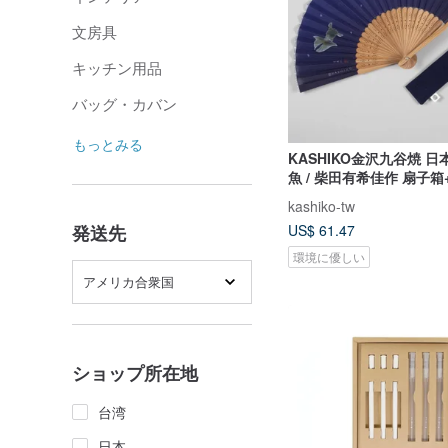
文房具
キッチン用品
バッグ・カバン
もっとみる
KASHIKO金沢九谷焼 日本
魚 / 柴田有希佳作 扇子
kashiko-tw
発送先
US$ 61.47
環境に優しい
アメリカ合衆国
ショップ所在地
台湾
日本