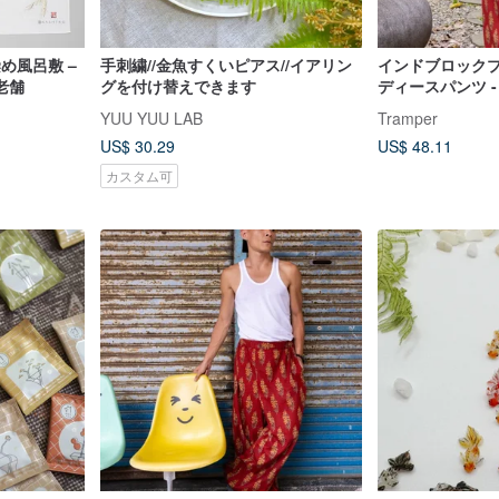
染め風呂敷 –
手刺繍//金魚すくいピアス//イアリン
インドブロックプ
都老舗
グを付け替えできます
ディースパンツ 
ド
YUU YUU LAB
Tramper
US$ 30.29
US$ 48.11
カスタム可