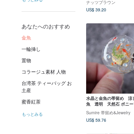
ナッツブラウン
US$ 39.20
あなたへのおすすめ
金魚
一輪挿し
置物
コラージュ素材 人物
台湾茶 ティーバッグ お
土産
水晶と金魚の帯留め 涼
蜜香紅茶
魚 透明 天然石 ポニー
ーチ 水晶 クォーツ 
Sumire 帯留め&Jewelry
もっとみる
サリー変更可能 選べ
US$ 59.76
魚 金魚 梅雨 日本