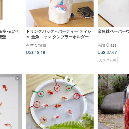
ク＆空っぽペ
ドリンクバッグ - パーティー ティシ
金魚鉢ペーパー
碧螢
ャ 金魚ニャン タンブラーホルダー
夏のアクセサリー
有空 5mins
KJ's Glass
US$ 19.16
US$ 37.67
カスタム可