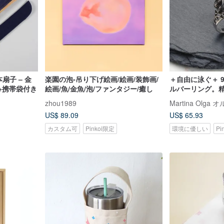
扇子 – 金
楽園の泡-吊り下げ絵画/絵画/装飾画/
＋自由に泳ぐ＋ 
箱+携帯袋付き
絵画/魚/金魚/泡/ファンタジー/癒し
ルバーリング。
インの金魚リン
zhou1989
US$ 89.09
US$ 65.93
カスタム可
Pinkoi限定
環境に優しい
Pi