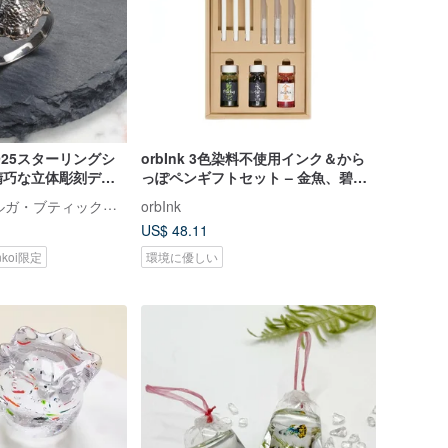
925スターリングシ
orbInk 3色染料不使用インク＆から
精巧な立体彫刻デザ
っぽペンギフトセット – 金魚、碧
グ。和風レトロ。
蛍、永遠の黒
Martina Olga オルガ・ブティックスタジオ
orbInk
US$ 48.11
nkoi限定
環境に優しい