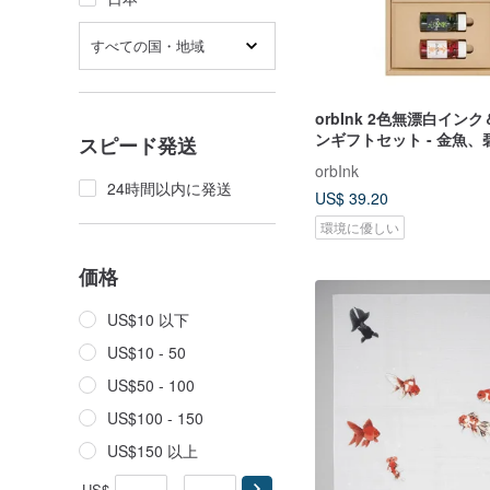
すべての国・地域
orbInk 2色無漂白イン
ンギフトセット - 金魚、
スピード発送
orbInk
24時間以内に発送
US$ 39.20
環境に優しい
価格
US$10 以下
US$10 - 50
US$50 - 100
US$100 - 150
US$150 以上
US$
-