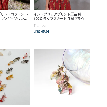
リントコットン レ
インドブロックプリント工芸 綿
- キンギョソウレッ
100% ラップスカート 半袖ブラウス -
キンギョソウレッド【9月全サイズ再
Tramper
入荷】
US$ 65.93