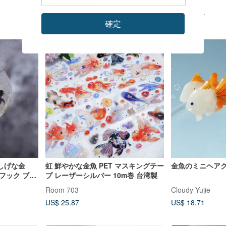
魚蝶ㄦWEDEAR
KJ's Glass
US$ 16.49
US$ 29.97
確定
しげな金
虹 鮮やかな金魚 PET マスキングテー
金魚のミニヘア
フック ブロ
プ レーザーシルバー 10m巻 台湾製
ヘアアクセ
Room 703
Cloudy Yujie
る金具 夏
US$ 25.87
US$ 18.71