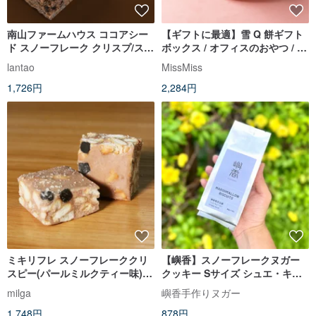
南山ファームハウス ココアシー
【ギフトに最適】雪 Q 餅ギフト
ド スノーフレーク クリスプ/スノ
ボックス / オフィスのおやつ / ス
ー Q ケーキ/スノー コットン ケ
ノーフレーククリスプ / お土産
lantao
MissMiss
ーキ/ヌガー スナック 香港製 140
1,726円
2,284円
ミキリフレ スノーフレーククリ
【嶼香】スノーフレークヌガー
スピー(パールミルクティー味)
クッキー Sサイズ シュエ・キュ
100G
ー・ビン
milga
嶼香手作りヌガー
1,748円
878円