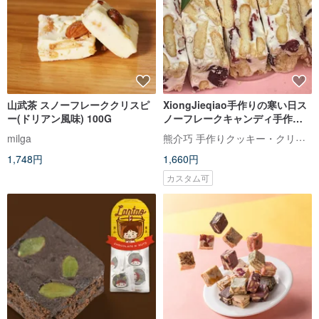
山武茶 スノーフレーククリスピ
XiongJieqiao手作りの寒い日ス
ー(ドリアン風味) 100G
ノーフレークキャンディ手作り
スノーフレークキャンディ台中
熊介巧 手作りクッキー・クリーム入りエッグロール｜台中土産
milga
のお土産は有名なクランベリー
1,748円
1,660円
スノーフレークケーキをお勧め
します
カスタム可