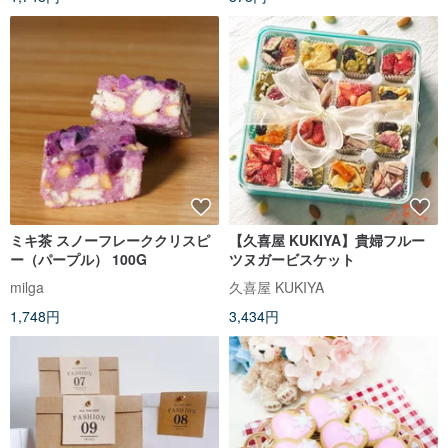
ミキ茶 スノーフレーククリスピ
【久喜屋 KUKIYA】貴婦フルー
ー（パープル） 100G
ツヌガービスケット
milga
久喜屋 KUKIYA
1,748円
3,434円