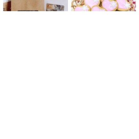
クリスマススノーフレークケー
【中国バレンタインデーギフ
キ/スノーQケーキ
ト】バレンタインデーエーデル
ワイスビスケット/手作りビスケ
77pipi
jmi-dessert
ット/ラブビスケット/アイシング
859円
2,570円
ビスケット/ウェディング
カスタム可
21%OFF