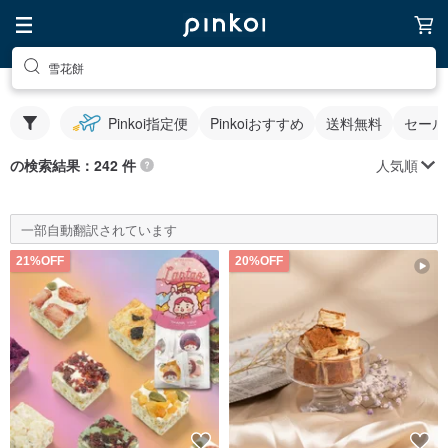
雪花餅
Pinkoi指定便
Pinkoiおすすめ
送料無料
セール
人気順
の検索結果：242 件
一部自動翻訳されています
21%OFF
20%OFF