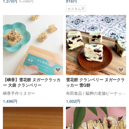
1,370円
1,726円
916円
港製 140g
カスタム可
【嶼香】雪花餅 ヌガークラッカ
雪花餅 クランベリー ヌガークラ
ー 大袋 クランベリー
ッカー 雪Q餅
布田食品 | 艋舺の老舗ピーナッツ菓子
嶼香手作りヌガー
1,496円
1,002円