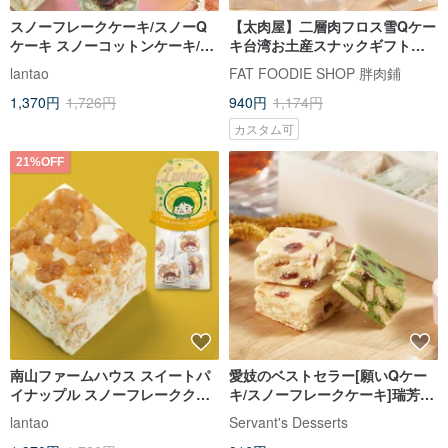
スノーフレークケーキ/スノーQ
【太肉屋】二層肉フロス雪Qケー
ケーキ スノーコットンケーキ/ギ
キ台湾お土産スナックギフトス
フト用ヌガースナックの詰め合
ノーフレークチップスグループ
lantao
FAT FOODIE SHOP 胖肉鋪
わせ
購入食品
1,370円
1,726円
940円
1,174円
カスタム可
21%OFF
南山ファームハウス スイートパ
愛妓のベストセラー[願いQケー
イナップル スノーフレーククリ
キ/スノーフレークケーキ]瑞芳
スピー/スノーQケーキ/スノーコ
Houtong 9つの必需品のお土産
lantao
Servant's Desserts
ットンケーキ/ヌガースナック 香