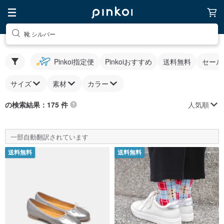
靴 シルバー
Pinkoi指定便
Pinkoiおすすめ
送料無料
セール
サイズ
素材
カラー
人気順
の検索結果：175 件
一部自動翻訳されています
送料無料
送料無料