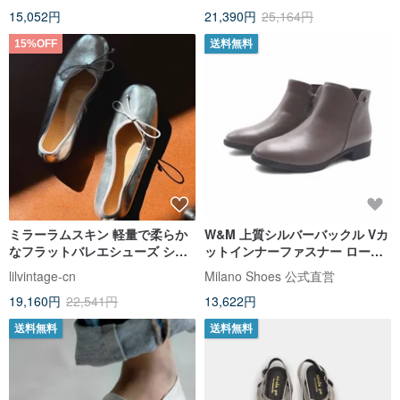
15,052円
21,390円
25,164円
15%OFF
送料無料
ミラーラムスキン 軽量で柔らか
W&M 上質シルバーバックル Vカ
なフラットバレエシューズ シル
ットインナーファスナー ローヒ
バー
ールレディースブーツ - グレー
lilvintage-cn
Milano Shoes 公式直営
19,160円
22,541円
13,622円
送料無料
送料無料