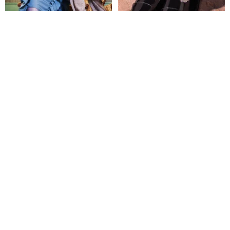
愛花製作所 x
ヒョンシルバーとブラックのフ
HIGHCALORYOTOME - 愛花オ
ルレザーカラーマッチングスト
ックスフォード x ホイップ犬
ラップ付き厚手のオックスフォ
愛花製作所 (あいか)
karineshoes
Blue
ードシューズ
34,500円
40,521円
10,760円
Pinkoi限定
25%OFF
先行予約 韓国ハンドメイド
Paidal x 胸毛公寓 - 野生ニャン