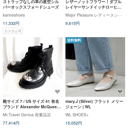
ストラップなしの革の星空シル
レザーノットフラワー！ダブル
バーオックスフォードシューズ
レイヤーサンドイッチローヒー
ルスモールラウンドトゥシュー
Major Pleasure レディースシューズ研究室
karineshoes
ズシルバーフルレザーMIT-シル
11,332円
9,615円
バースター
カスタム可
送料無料
靴サイズ 7 / US サイズ 41 有名
mary.J (Silver) フラット メリー
ブランド Alexander McQueen
ジェーン | WL
黒色本革製トゥ シルバーリベッ
Mr.Travel Genius 骨董品店
WL SHOES+
ト ミドルブーツ プロテクティブ
77,414円
15,052円
ショートブーツ