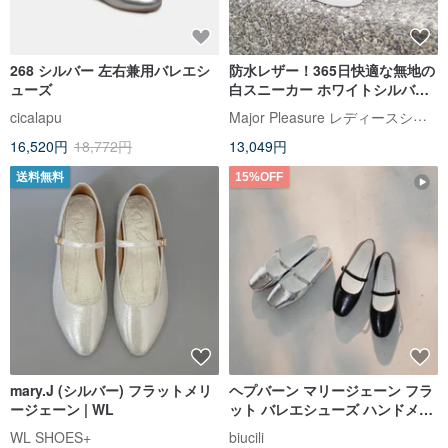
268 シルバー 左右兼用バレエシ
防水レザー！365日快適な無地の
ューズ
白スニーカー ホワイトシルバー
本革 MIT - シルバームーンライ
Major Pleasure レディースシューズ研究室
cicalapu
ト
16,520円
18,772円
13,049円
送料無料
15%OFF
mary.J (シルバー) フラットメリ
ヘプバーン マリージェーン フラ
ージェーン | WL
ット バレエシューズ ハンドメイ
ド
WL SHOES+
biucili