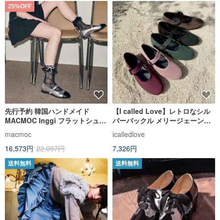
25%OFF
先行予約 韓国ハンドメイド
【I called Love】レトロなシル
MACMOC Inggi フラットシュー
バーバックル メリージェーンシ
ズ SILVER
ューズ
macmoc
icalledlove
16,573円
22,097円
7,326円
送料無料
送料無料