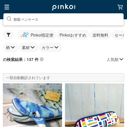
韓国 ペンケース
Pinkoi指定便
Pinkoiおすすめ
送料無料
セール
柄
素材
カラー
人気順
の検索結果：137 件
一部自動翻訳されています