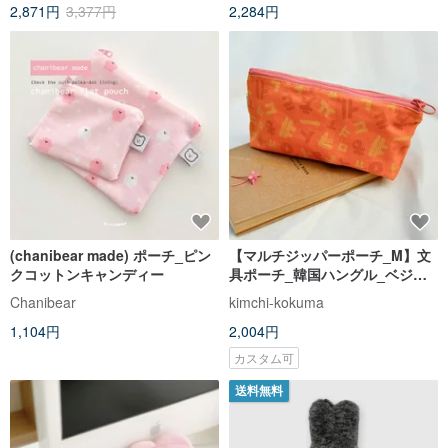
2,871円
3,377円
2,284円
(chanibear made) ポーチ_ピン
【マルチジッパーポーチ_M】文
クコットンキャンディー
具ポーチ_韓国ハングル_ベジタ
ブルオレンジ
Chanibear
kimchi-kokuma
1,104円
2,004円
カスタム可
送料無料