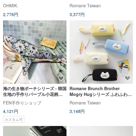
OHMIK.
Romane Taiwan
2,776円
3,377円
海の生き物ポーチシリーズ - 韓国
Romane Brunch Brother
生地の手作りパープル小花柄ク
Mogry Hugシリーズ ふわふわペ
ジラペンケース - クジラ筆箱 鉛
ンケース
FEN手作りショップ
Romane Taiwan
筆ポーチ
4,121円
3,148円
カスタム可