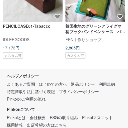
PENCILCASE01-Tabacco
韓国生地のグリーンアライグマ
柄ブックバンドペンケース - バン
ドタイプペンケース - ブックバン
IDLERGOODS
FEN手作りショップ
ドペンケース - 束ねるペンケース
17,173円
2,805円
- ブックバウンドペンケース
カスタム可
カスタム可
ヘルプ／ポリシー
よくあるご質問
はじめての方へ
返品ポリシー
利用規約
特定商取引法に基づく表記
プライバシーポリシー
Pinkoiのご利用の流れ
Pinkoiについて
Pinkoiとは
会社概要
ESGの取り組み
Pinkoiマスコット
採用情報
出店希望の方はこちら