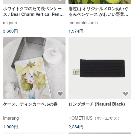
ホワイトクマのたて長ペンケー
雨过山 オリジナルメロンぬいぐ
ス / Bear Charm Vertical Pencil
るみペンケース かわいい野菜柄
Case – Korean Quilted Fabric
文房具ポーチ 韓国風 ユニーク 大
mignon
mounrainstudio
容量鉛筆収納バッグ
3,600円
1,974円
ケース、ティンカーベルの春
ロングポーチ (Natural Black)
Imarang
HOMETHUS（ホームサス）
1,909円
2,284円