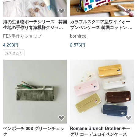
海の生き物ポーチシリーズ - 韓国
カラフルスクエア型ワイドオー
生地の手作り青海模様クジラペ
プンペンケース 韓国コットン 大
ンケース - クジラ型ペンケース
容量 収納しやすい 卒業祝い 新学
FEN手作りショップ
bornfree
期 誕生日 プレゼント交換
4,293円
2,576円
カスタム可
ペンポーチ 008 グリーンチェッ
Romane Brunch Brother モー
ク
グリ コーデュロイペンケース