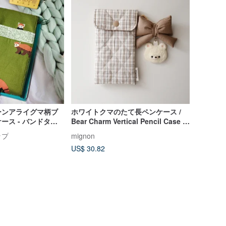
ーンアライグマ柄ブ
ホワイトクマのたて長ペンケース /
ース - バンドタイ
Bear Charm Vertical Pencil Case –
 ブックバンドペンケ
Korean Quilted Fabric
ップ
mignon
ンケース - ブックバ
US$ 30.82
ス