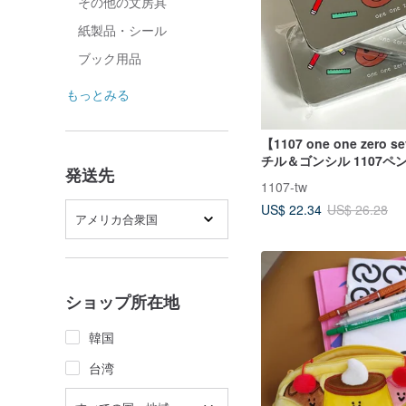
その他の文房具
紙製品・シール
ブック用品
もっとみる
【1107 one one zero 
チル＆ゴンシル 1107ペ
発送先
1107-tw
US$ 22.34
US$ 26.28
アメリカ合衆国
ショップ所在地
韓国
台湾