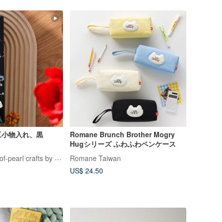
工小物入れ、黒
Romane Brunch Brother Mogry
Hugシリーズ ふわふわペンケース
MIZI Art, mother-of-pearl crafts by Korean artist
Romane Taiwan
US$ 24.50