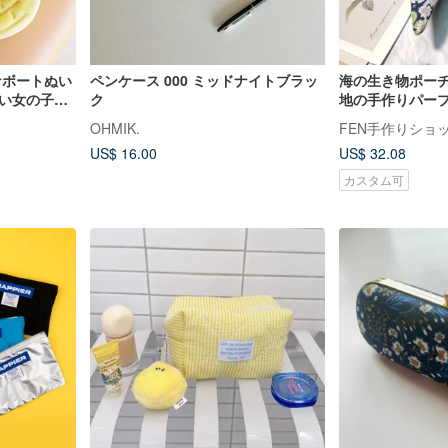
ナボートぬい
ペンケース 000 ミッドナイトブラッ
海の生き物ポーチ
いい女の子の
ク
地の手作りパー
 大容量 鉛
ンケース - クジ
OHMIK.
FEN手作りショ
US$ 16.00
US$ 32.08
カスタム可