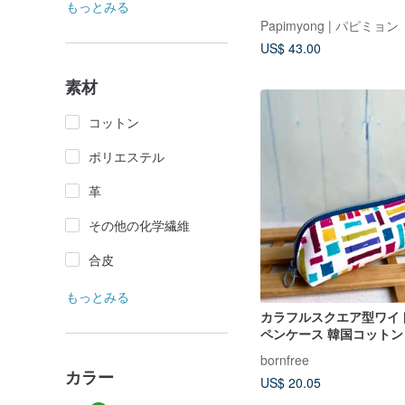
もっとみる
Papimyong | パピミョン
US$ 43.00
素材
コットン
ポリエステル
革
その他の化学繊維
合皮
もっとみる
カラフルスクエア型ワイ
ペンケース 韓国コットン
納しやすい 卒業祝い 新
bornfree
プレゼント交換
カラー
US$ 20.05