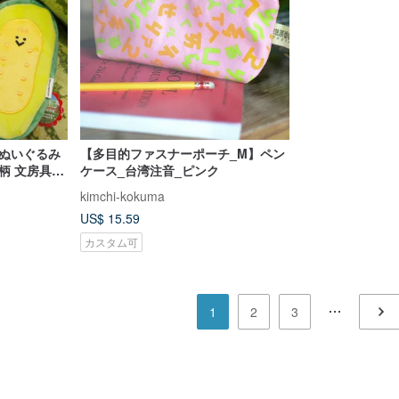
ンぬいぐるみ
【多目的ファスナーポーチ_M】ペン
柄 文房具ポ
ケース_台湾注音_ピンク
大容量鉛筆収
kimchi-kokuma
US$ 15.59
カスタム可
1
2
3