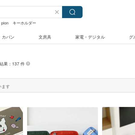
pion
キーホルダー
ダー 台湾
スヌーピー
・カバン
文房具
家電・デジタル
グ
結果：137 件
います