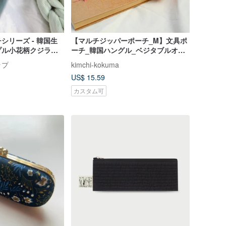
シリーズ - 韓国生
【マルチジッパーポーチ_M】文具ポ
プル小花柄クジラペ
ーチ_韓国ハングル_ベジタブルオレ
ラ筆箱 鉛筆ポーチ
ンジ
ップ
kimchi-kokuma
US$ 15.59
カスタム可