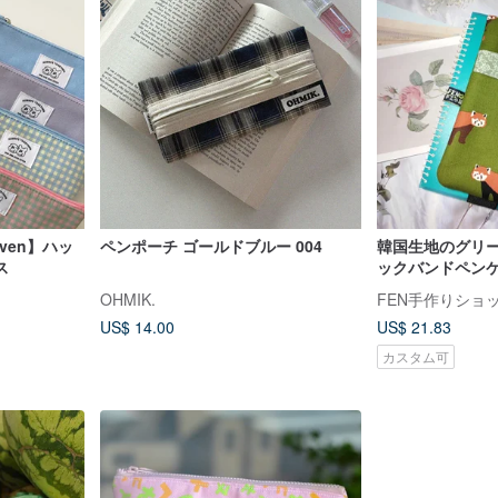
seven】ハッ
ペンポーチ ゴールドブルー 004
韓国生地のグリ
ス
ックバンドペンケ
プペンケース -
OHMIK.
FEN手作りショ
ース - 束ねるペ
US$ 14.00
US$ 21.83
ウンドペンケー
カスタム可