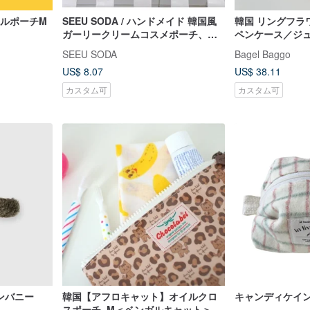
ラベルポーチM
SEEU SODA / ハンドメイド 韓国風
韓国 リングフラ
ガーリークリームコスメポーチ、韓
ペンケース／ジ
国ウォッシュ収納バッグ、ポータブ
SEEU SODA
Bagel Baggo
ルペンケース
US$ 8.07
US$ 38.11
カスタム可
カスタム可
ンバニー
韓国【アフロキャット】オイルクロ
キャンディケイン
スポーチ_M＜ベンガルキャット＞レ