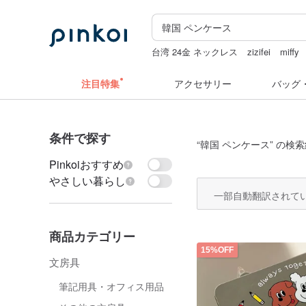
台湾 24金 ネックレス
zizifei
miffy
ミッフィー ぬいぐるみ
ドリンクホル
注目特集
アクセサリー
バッグ
条件で探す
“
韓国 ペンケース
” の検索
Pinkoiおすすめ
やさしい暮らし
一部自動翻訳されて
商品カテゴリー
15%OFF
文房具
筆記用具・オフィス用品