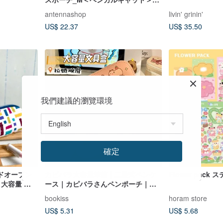
トロ紙人形 財布 コスメバッグ ペン
antennashop
livin' grinin'
ケース 文房具収納
US$ 22.37
US$ 35.50
我們建議的瀏覽環境
確定
ドオープン
カピバラ大容量筆箱｜二段式ペンケ
Flower pack
 大容量 収
ース｜カピバラさんペンポーチ｜可
学期 誕生日
愛い高見え文具｜韓国風｜学生
bookiss
horam store
US$ 5.31
US$ 5.68