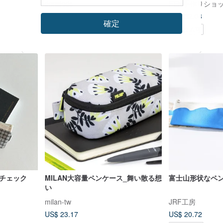
doriskids
FEN手作りショ
US$ 12.48
US$ 32.08
確定
カスタム可
クチェック
MILAN大容量ペンケース_舞い散る想
富士山形状なペ
い
milan-tw
JRF工房
US$ 23.17
US$ 20.72