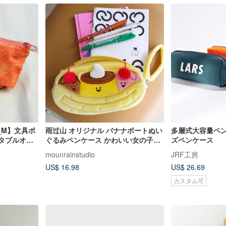
_M】文具ポ
雨过山 オリジナル バナナボートぬい
多層式大容量ペン
タブルオレ
ぐるみペンケース かわいい女の子の
ズペンケース
ハート文具ポーチ 韓国風 大容量 鉛
mounrainstudio
JRF工房
筆収納バッグ
US$ 16.98
US$ 26.69
カスタム可