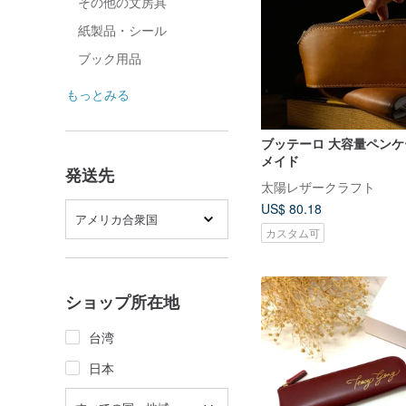
その他の文房具
紙製品・シール
ブック用品
もっとみる
ブッテーロ 大容量ペンケ
メイド
発送先
太陽レザークラフト
US$ 80.18
アメリカ合衆国
カスタム可
ショップ所在地
台湾
日本