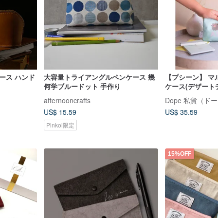
ース ハンド
大容量トライアングルペンケース 幾
【プシーン】 マ
何学ブルードット 手作り
ケース(デザート
afternooncrafts
Dope 私貨（ド
US$ 15.59
US$ 35.59
Pinkoi限定
15%OFF