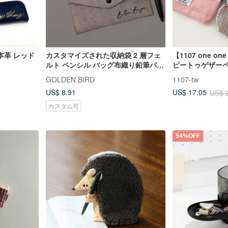
本革 レッド
カスタマイズされた収納袋 2 層フェ
【1107 one one
ルト ペンシル バッグ布織り鉛筆バッ
ピートゥゲザー
グ ユニバーサル バッグ収納袋機内持
GOLDEN BIRD
1107-tw
ち込みバッグ
US$ 8.91
US$ 17.05
US$ 
カスタム可
54%OFF