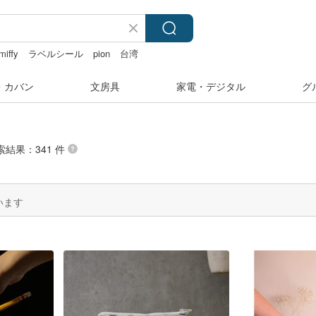
miffy
ラベルシール
pion
台湾
・カバン
文房具
家電・デジタル
グ
索結果：341 件
います