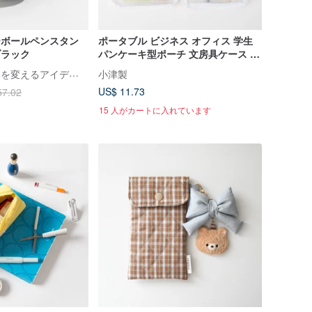
ラーボールペンスタン
ポータブル ビジネス オフィス 学生
ブラック
パンケーキ型ポーチ 文房具ケース 手
帳 証明書 メッシュ 透明 収納 ペンケ
Tydo Info│暮らしを変えるアイデア雑貨
小津製
ース
US$ 11.73
57.02
15 人がカートに入れています