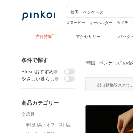
スヌーピー
キーホルダー
カメラ
ミッフィー ぬいぐるみ
注目特集
アクセサリー
バッグ
条件で探す
“
韓国 ペンケース
” の検
Pinkoiおすすめ
やさしい暮らし
一部自動翻訳されて
商品カテゴリー
文房具
筆記用具・オフィス用品