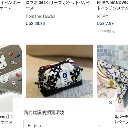
ソフトペンポー
ロマネ 365シリーズ ポケットペンケ
NTMY. SANDWI
ケース
ース
ドイッチシステ
収納ペンケース
Romane Taiwan
NTMY
US$ 28.96
US$ 7.89
Pinkoi限定
我們建議的瀏覽環境
seven】ゴン
パリの魔法の子猫ペンケース 大き
海の生き物ポーチ
ンケース
く開く化粧ポーチ ツール収納ポー
地の手作りパー
チ ミニ財布 長財布
ンケース - クジ