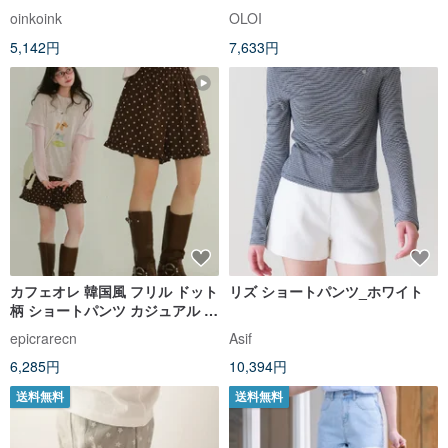
くらハリ感 レッド
oinkoink
OLOI
5,142円
7,633円
カフェオレ 韓国風 フリル ドット
リズ ショートパンツ_ホワイト
柄 ショートパンツ カジュアル シ
ンプル ナチュラル キュロット
epicrarecn
Asif
6,285円
10,394円
送料無料
送料無料