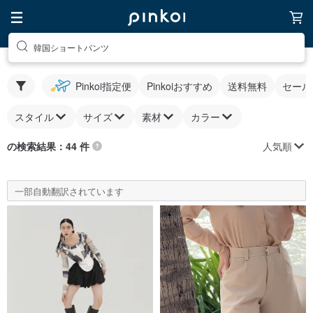
韓国ショートパンツ
Pinkoi指定便
Pinkoiおすすめ
送料無料
セール
スタイル
サイズ
素材
カラー
人気順
の検索結果：44 件
一部自動翻訳されています