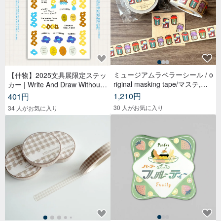
ミュージアムラベラーシール / o
【什物】2025文具展限定ステッ
riginal masking tape/マステ,美
カー | Write And Draw Without
纹纸胶带,文具,ステーショナリ
Limited
1,210円
401円
ー,紙もの,紙膠帶,贴纸
30 人がお気に入り
34 人がお気に入り