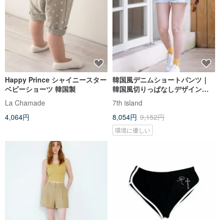
Happy Prince シャイニースター
韓国風デニムショートパンツ｜
ベビーショーツ 韓国製
韓国風切りっぱなしデザインで
こなれ感を演出。ミドルウエス
La Chamade
7th island
トのハーフゴム仕様で通気性も
4,064円
8,054円
9,152円
良く快適な穿き心地。外はしっ
かり、内は柔らかい肌触り。
環境に優しい