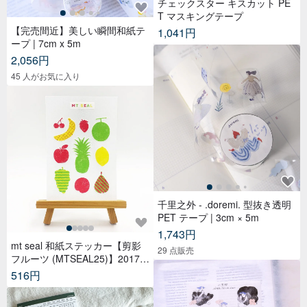
チェックスター キスカット PE
T マスキングテープ
【完売間近】美しい瞬間和紙テ
1,041円
ープ | 7cm x 5m
2,056円
45 人がお気に入り
千里之外 - .doremi. 型抜き透明
PET テープ | 3cm × 5m
1,743円
mt seal 和紙ステッカー【剪影
29 点販売
フルーツ (MTSEAL25)】2017A
W
516円