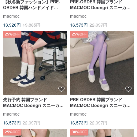
【秋冬新ファッション】PRE-
PRE-ORDER 韓国ブランド
ORDER 韓国ハンドメイド
MACMOC Doongri スニーカー
MACMOC Donna Chunky
Check Peach
macmoc
macmoc
Black
13,920円
19,885円
16,573円
22,097円
25%OFF
25%OFF
先行予約 韓国ブランド
PRE-ORDER 韓国ブランド
MACMOC Doongri スニーカー
MACMOC Doongri スニーカー
ネイビー
White
macmoc
macmoc
16,573円
22,097円
16,573円
22,097円
25%OFF
30%OFF