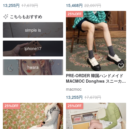
13,255円
17,673円
15,468円
22,097円
25%OFF
こちらもおすすめ
simple is
iphone17
hwara
PRE-ORDER 韓国ハンドメイド
MACMOC Donghwa スニーカー
クリーム
macmoc
13,255円
17,673円
25%OFF
25%OFF