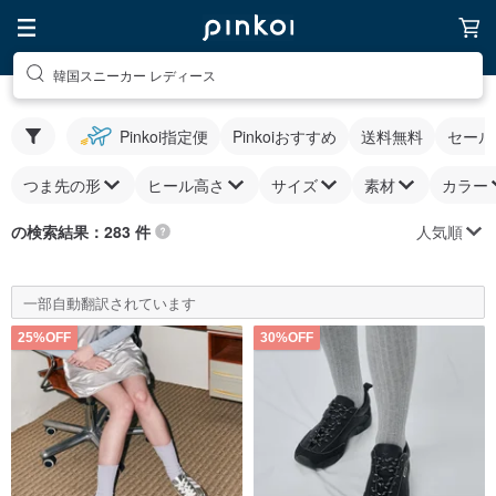
韓国スニーカー レディース
Pinkoi指定便
Pinkoiおすすめ
送料無料
セール
つま先の形
ヒール高さ
サイズ
素材
カラー
人気順
の検索結果：283 件
一部自動翻訳されています
25%OFF
30%OFF