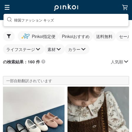
韓国ファッション キッズ
Pinkoi指定便
Pinkoiおすすめ
送料無料
セール
ライフステージ
素材
カラー
人気順
の検索結果：160 件
一部自動翻訳されています