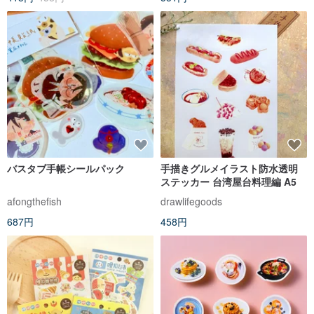
バスタブ手帳シールパック
手描きグルメイラスト防水透明
ステッカー 台湾屋台料理編 A5
afongthefish
drawlifegoods
687円
458円