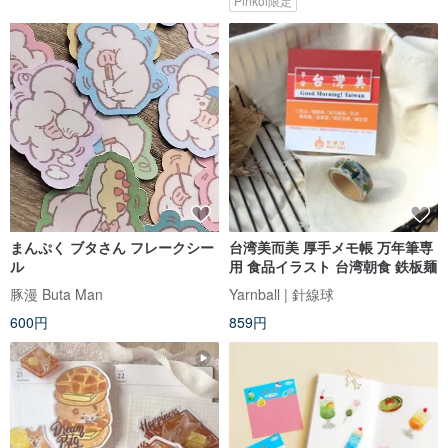
Pinkoi限定
まんぷく ブタさん フレークシー
台湾美而美 厚手メモ帳 万年筆専
ル
用 食品イラスト 台湾朝食 鉄板麺
豚漫 Buta Man
Yarnball | 針線球
600円
859円