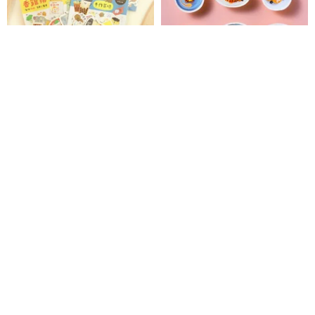
Lilikoko / 商店街ステッカーパッ
ワッフルステッカーセット -
ク (4種) SST-183 | ステッカー フ
always eat 総絵吃シリーズ
ードイラスト
三瑩文房具
always draw
258円
567円
Pinkoi限定