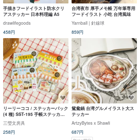
手描きフードイラスト防水クリ
台湾夜市 厚手メモ帳 万年筆専用
アステッカー 日本料理編 A5
フードイラスト 小吃 台湾風味
drawlifegoods
Yarnball | 針線球
458円
859円
リーリーココ / ステッカーパック
鴛鴦鍋 台湾グルメイラスト大ス
(4 種) SST-195 手帳ステッカー
テッカー
フードイラスト
三瑩文房具
ArtzyBytes x Shawli
258円
687円