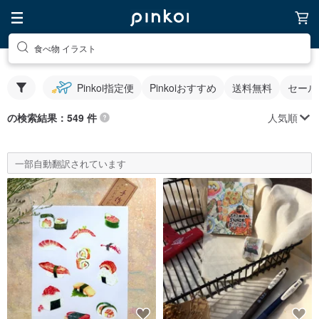
食べ物 イラスト
Pinkoi指定便
Pinkoiおすすめ
送料無料
セール
人気順
の検索結果：549 件
一部自動翻訳されています