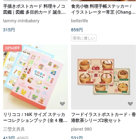
手描きポストカード 料理キノコ
食光小物 料理手帳ステッカー /
図鑑 | 図鑑 多目的カード 誕生日
イラストレーター常芷 (Chang
カード 食べ物 スイーツ イラスト
Chih) コラボレーション
tammy-minibakery
betterlife
315円
859円
環境に優しい
10%OFF
リリココ / 16K サイズ ステッカ
フードイラストポストカード - 香
ーコレクションブック (全 4 種) |
港飲茶シリーズ2枚セット
ステッカーブック SE-1612
三瑩文房具
planet 980
413円
458円
531円