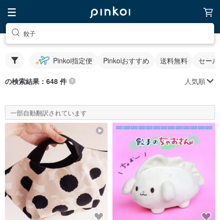
餃子
Pinkoi指定便
Pinkoiおすすめ
送料無料
セール
人気順
の検索結果：648 件
一部自動翻訳されています