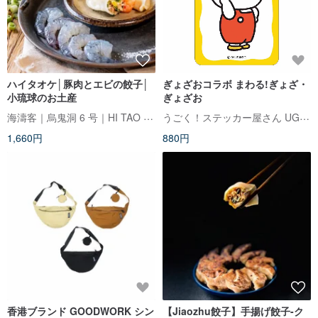
ハイタオケ│豚肉とエビの餃子│
ぎょざおコラボ まわる!ぎょざ・
小琉球のお土産
ぎょざお
海濤客｜烏鬼洞 6 号｜HI TAO KE
うごく！ステッカー屋さん UGOKU STICKER
1,660円
880円
香港ブランド GOODWORK シン
【Jiaozhu餃子】手揚げ餃子-ク