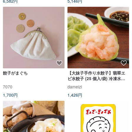
6,582円
5,146円
餃子がまぐち
【大妹子手作り水餃子】翡翠エ
ビ水餃子 (25 個入/袋) 冷凍水餃
子 惣菜点心
7070
dameizi
1,700円
1,426円