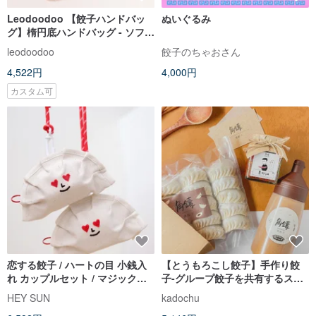
Leodoodoo 【餃子ハンドバッ
ぬいぐるみ
グ】楕円底ハンドバッグ - ソフト
底お出かけバッグ - ハンドメイド
leodoodoo
餃子のちゃおさん
4,522円
4,000円
カスタム可
恋する餃子 / ハートの目 小銭入
【とうもろこし餃子】手作り餃
れ カップルセット / マジックテ
子-グループ餃子を共有するスパ
ープ付き
イシー餃子*亜麻ソース3個*スパ
HEY SUN
kadochu
イシーオイル1個* 1