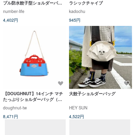
プル防水餃子型ショルダーバッ
ラシックチャイブ
グ
number-life
kadochu
4,402円
945円
【DOUGHNUT】14インチ マチ
大餃子ショルダーバッグ
たっぷりショルダーバッグ（餃
子バッグ）-トマトxスカイブルー
doughnut-tw
HEY SUN
MNS
8,471円
4,522円