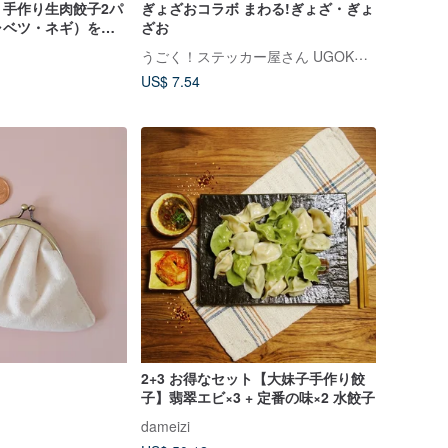
】手作り生肉餃子2パ
ぎょざおコラボ まわる!ぎょざ・ぎょ
ャベツ・ネギ）をお
ざお
うごく！ステッカー屋さん UGOKU STICKER
US$ 7.54
2+3 お得なセット【大妹子手作り餃
子】翡翠エビ×3 + 定番の味×2 水餃子
dameizi