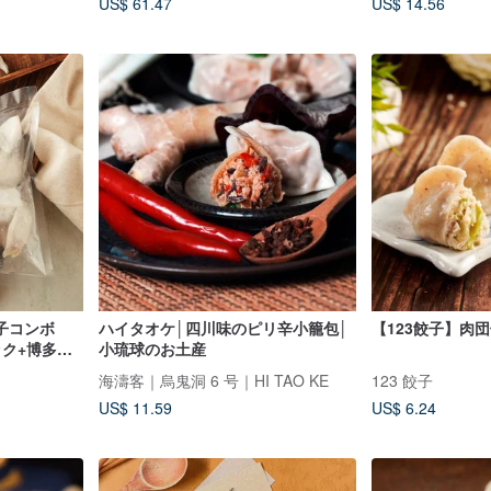
US$ 61.47
US$ 14.56
子コンボ
ハイタオケ│四川味のピリ辛小籠包│
【123餃子】肉
ク+博多一
小琉球のお土産
海濤客｜烏鬼洞 6 号｜HI TAO KE
123 餃子
US$ 11.59
US$ 6.24