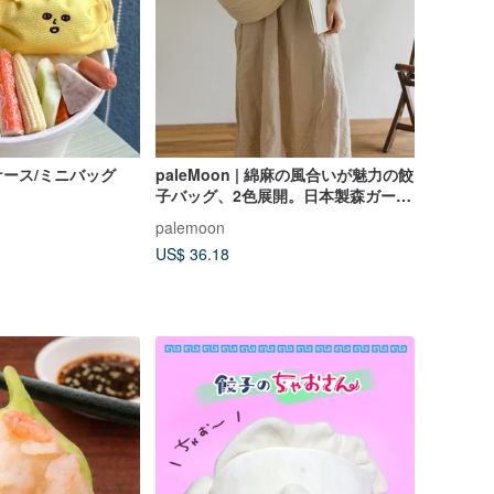
ース/ミニバッグ
paleMoon | 綿麻の風合いが魅力の餃
子バッグ、2色展開。日本製森ガール
風カジュアル斜めがけ布バッグ、化
palemoon
縁（けえん）バッグ。
US$ 36.18