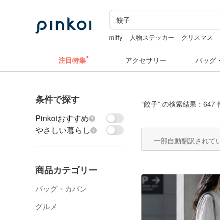
miffy
人物ステッカー
クリスマス
台湾 24金 ネックレス
キーホルダー
注目特集
アクセサリー
バッグ
条件で探す
“
餃子
” の検索結果：647 
Pinkoiおすすめ
やさしい暮らし
一部自動翻訳されて
商品カテゴリー
バッグ・カバン
グルメ