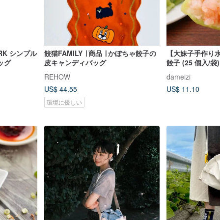
RK シンプル
餃猫FAMILY ∣ 商品 ∣ かぼちゃ餃子の
【大妹子手作り
ッグ
皮キャンディバッグ
餃子 (25 個入/
心
REHOW
dameizi
US$ 44.55
US$ 11.10
環境に優しい