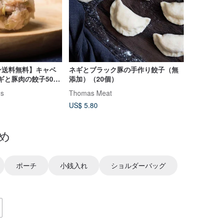
ン送料無料】キャベ
ネギとブラック豚の手作り餃子（無
ギと豚肉の餃子50
添加）（20個）
gs
Thomas Meat
US$ 5.80
め
ポーチ
小銭入れ
ショルダーバッグ