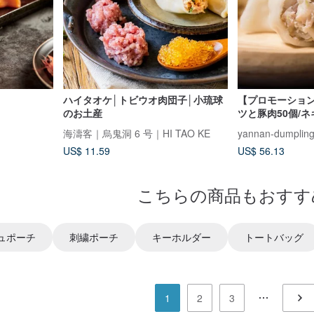
ハイタオケ│トビウオ肉団子│小琉球
【プロモーショ
のお土産
ツと豚肉50個/ネ
個/関庄麺1箱
海濤客｜烏鬼洞 6 号｜HI TAO KE
yannan-dumplin
US$ 11.59
US$ 56.13
こちらの商品もおすす
ュポーチ
刺繍ポーチ
キーホルダー
トートバッグ
1
2
3