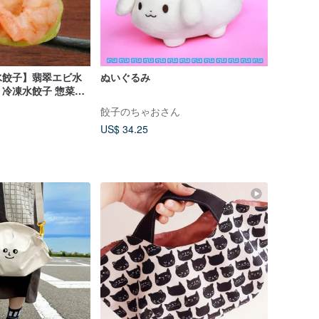
水餃子】翡翠エビ水
ぬいぐるみ
袋) 冷凍水餃子 惣菜点
餃子のちゃおさん
US$ 34.25