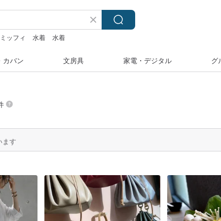
ミッフィ
水着
水着
・カバン
文房具
家電・デジタル
グ
件
います