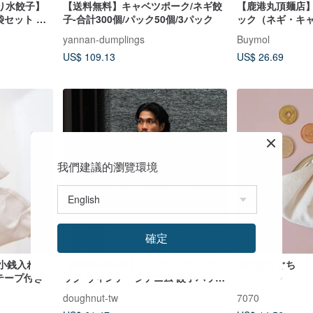
り水餃子】
【送料無料】キャベツポーク/ネギ餃
【鹿港丸頂麺店
 袋セット 冷
子-合計300個/パック50個/3パック
ック（ネギ・キ
選びください
yannan-dumplings
Buymol
US$ 109.13
US$ 26.69
我們建議的瀏覽環境
確定
 小銭入れ カ
【DOUGHNUT】ミニダンプリングバ
餃子がまぐち
クテープ付き
ッグ ヴィンテージデニム 餃子バッグ
ショルダーバッグ スマホポーチ MW
doughnut-tw
7070