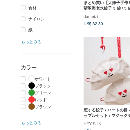
まとめ買い【大妹子手作
食材
翡翠海老水餃子 3 袋 / 5
凍水餃子
dameizi
ナイロン
US$ 32.30
紙
もっとみる
カラー
ホワイト
ブラック
グリーン
レッド
ブラウン
恋する餃子 / ハートの目
ップルセット / マジッ
もっとみる
HEY SUN