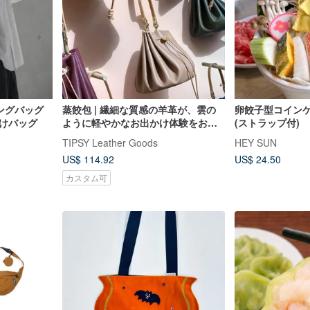
リングバッグ
蒸餃包 | 繊細な質感の羊革が、雲の
卵餃子型コインケ
がけバッグ
ように軽やかなお出かけ体験をお届
(ストラップ付)
け
TIPSY Leather Goods
HEY SUN
US$ 114.92
US$ 24.50
カスタム可