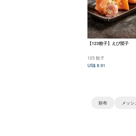
【123餃子】えび団子
123 餃子
US$ 8.91
財布
メッシ