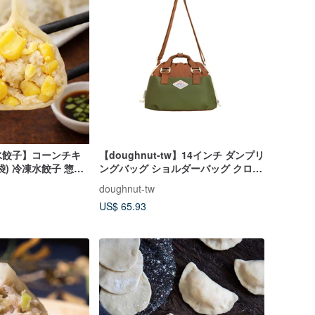
水餃子】コーンチキ
【doughnut-tw】14インチ ダンプリ
/袋) 冷凍水餃子 惣菜
ングバッグ ショルダーバッグ クロス
ボディバッグ - マッシュルームxミリ
doughnut-tw
タリーグリーン MNS
US$ 65.93