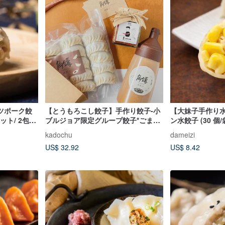
ツポーク餃
【とうもろこし餃子】手作り餃子-小
【大妹子手作り
ット/ 2包セ
ブルジョア限定グループ餃子*ごまソ
ン水餃子 (30 個
ース2個*ラー油1個* 1
軽食
kadochu
dameizi
US$ 32.92
US$ 8.42