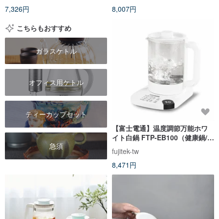
7,326円
8,007円
こちらもおすすめ
ガラスケトル
オフィス用ケトル
ティーカップセット
【富士電通】温度調節万能ホワ
イト白鍋 FTP-EB100（健康鍋/速
急須
沸鍋）
fujitek-tw
8,471円