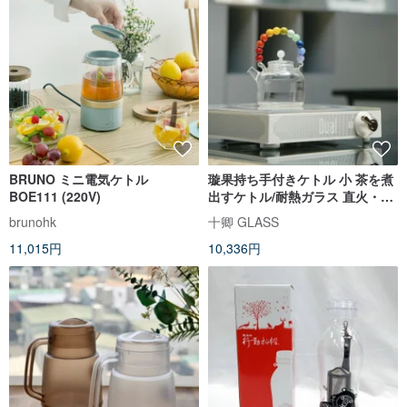
BRUNO ミニ電気ケトル
璇果持ち手付きケトル 小 茶を煮
BOE111 (220V)
出すケトル/耐熱ガラス 直火・電
気セラミックヒーター対応
brunohk
十卿 GLASS
11,015円
10,336円