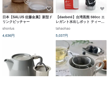
日本【SALUS 佐藤金属】新型ド
【daebeté】台湾黒熊 580cc エ
リンクピッチャー
レガント水出しポット ティーネ
ット付き
shonlus
tahaohao
4,636円
5,037円
[ホリデー ギフト] American
日本【SALUS 佐藤金属】My
FORLIFE ツリースタンプ ティー
Glass ティーインフューザー (S)
ポット -グレー
forlife-tw
shonlus