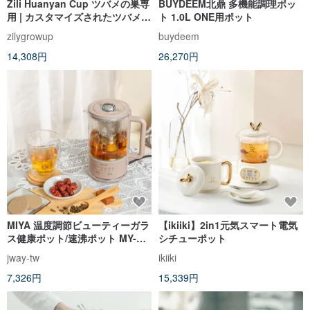
Zili Huanyan Cup ツバメの巣専
BUYDEEM北鼎 多機能調理ポッ
用 | カスタマイズされたツバメの
ト 1.0L ONE用ポット
巣マシン
zilygrowup
buydeem
14,308円
26,270円
MIYA 温度調節ビューティーガラ
【ikiiki】2in1元気スマート電気
ス健康ポット/速沸ポット MY-
シチューポット
KT222-ロータスピンク
jway-tw
ikiiki
7,326円
15,339円