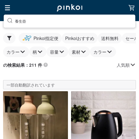
養生壺
Pinkoi指定便
Pinkoiおすすめ
送料無料
セール
カラー
柄
容量
素材
カラー
人気順
の検索結果：211 件
一部自動翻訳されています