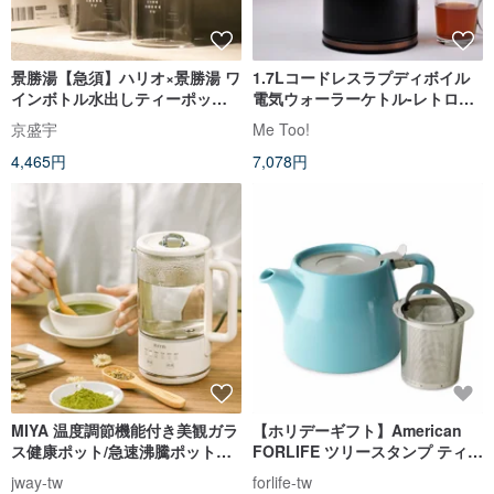
景勝湯【急須】ハリオ×景勝湯 ワ
1.7Lコードレスラプディボイル
インボトル水出しティーポット
電気ウォーラーケトル-レトロマ
（300ml）
ットブラック
京盛宇
Me Too!
4,465円
7,078円
MIYA 温度調節機能付き美観ガラ
【ホリデーギフト】American
ス健康ポット/急速沸騰ポット
FORLIFE ツリースタンプ ティー
MY-KT221-セラミックホワイト
ポット-レイクブルー
jway-tw
forlife-tw