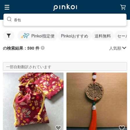
香包
Pinkoi指定便
Pinkoiおすすめ
送料無料
セール
人気順
の検索結果：590 件
一部自動翻訳されています