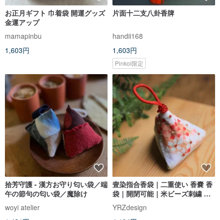
お正月ギフト 巾着袋 開運グッズ
片面十二支八卦香牌
金運アップ
mamapinbu
handii168
1,603円
1,603円
Pinkoi限定
拾芳守護 - 漢方お守り匂い袋／端
壹染指合香袋｜二重使い 香嚢 香
午の節句の匂い袋／魔除け
袋｜開閉可能｜米ビーズ刺繍 プ
リント綿布手縫い
woyi atelier
YRZdesign