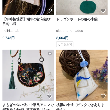
【午時惦惦香】端午の節句結び
ドラゴンボートの蓮の小袋
目匂い袋
holirise-lab
cloudhandmades
2,748円
2,004円
カスタム可
よもぎの匂い袋 / 中華風アロマで
祝福の小袋（ピックではありま
安眠を / 手作り漢方香料サシェ
せん）