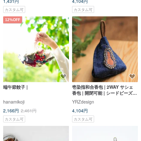
1,431円
4,104円
カスタム可
カスタム可
12%OFF
端午節餃子 |
壱染指和合香包 | 2WAY サシェ
香包 | 開閉可能 | シードビーズ刺
繍 コットン手縫い
hanamikoji
YRZdesign
2,166円
2,461円
4,104円
カスタム可
カスタム可