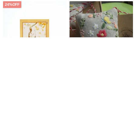
24%OFF
菱殻炭のサシェ「酔桂」｜空間
手刺繡フラワーペンダント/小袋/
のアロマ・フランスデザイン賞
春の息吹/誕生日プレゼント/卒業
銀賞受賞
プレゼント
雱 PĀNG｜台湾の魂 ジェンダーフリーなフレグランス
paulina-lu
2,550円
3,320円
2,061円
環境に優しい