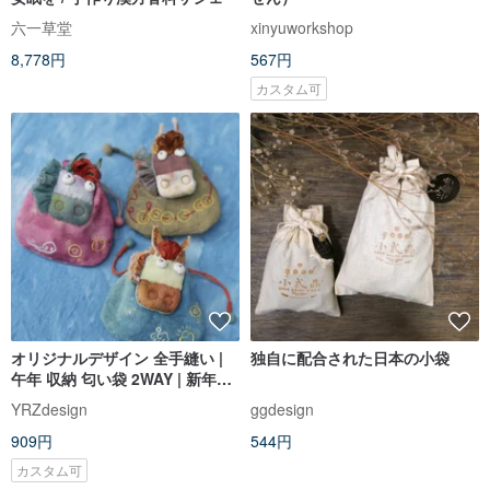
六一草堂
xinyuworkshop
8,778円
567円
カスタム可
オリジナルデザイン 全手縫い |
独自に配合された日本の小袋
午年 収納 匂い袋 2WAY | 新年プ
レゼント
YRZdesign
ggdesign
909円
544円
カスタム可