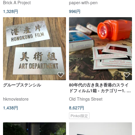
Brick A Project
paper-with-pen
1,328円
996円
グループステンシル
80年代の古き良き香港のスライ
ドフィルム1箱 - カテゴリー1. 香
港 Hong Kong
hkmoviestore
Old Things Street
1,438円
8,627円
Pinkoi限定