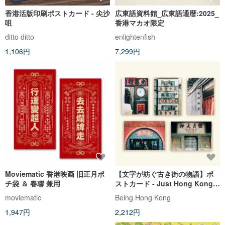
香港活版印刷ポストカード - 尖沙
広東語資料館_広東語通暦:2025_
咀
香港マカオ限定
ditto ditto
enlightenfish
1,106円
7,299円
Moviematic 香港映画 旧正月ポ
【文字が紡ぐ古き街の物語】ポ
チ袋 ＆ 春聯 兼用
ストカード - Just Hong Kong ×
香港遺美
moviematic
Being Hong Kong
1,947円
2,212円