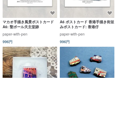
マカオ手描き風景ポストカード
A6 ポストカード 香港手描き街並
A6: 聖ポール天主堂跡
みポストカード: 香港仔
paper-with-pen
paper-with-pen
996円
996円
香港の風景 多目的クリップ - 留 -
香港名物シリーズ 香港ノスタル
リートン街（通称：ウェディン
ジックマグネット（大）
グカード街）