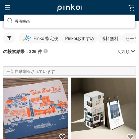
香港映画
Pinkoi指定便
Pinkoiおすすめ
送料無料
セール
人気順
の検索結果：326 件
一部自動翻訳されています