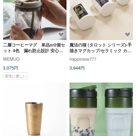
二層コーヒーマグ 単品or2個セ
魔法の猫 (タロット シリーズ)-手
ット 4色 漏れ防止設計 安心素
描きマグカップ/セラミック カッ
材
プ/マグ ギフト ボックス
WEMUG
happiness777
3,075円
3,944円
環境に優しい