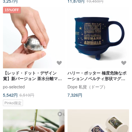
3,257円
11,870円
19,459円
プ
15%OFF
【レッド・ドット・デザイン
ハリー・ポッター 極度危険なポ
賞】新バージョン 茶水分離マグ
ーションノベルティ形状マグカ
ネット式ティーカップ (全 4 色) -
ップ 511ml
po-selected
Dope 私貨（ドープ）
10oz/12oz 誕生日プレゼント
5,542円
6,519円
7,326円
Pinkoi限定