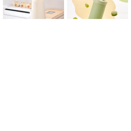
まんじゅうにゃんこ保温タンブ
Elephant Cuppa マカロンカラ
ラー
ー 大象杯 S - サマーアップル
Elephant Cuppa｜エレファントカップ
maogeju-tw
8,471円
4,631円