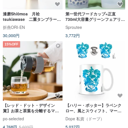
漆磨Shi0moa 月袷
第一世代フードカップ=正直
tsukiawase 二重タンブラー
730ml大容量グリーンフェアリー
310ml
シンデレラシリーズ
折燕ORI-EN
Sproutee
30,000円
3,772円
15%OFF
【レッド・ドット・デザイン
【ハリー・ポッター】ラベンク
賞】お茶と茶葉を分離するマグ
ロー、風とスウィフト、マーク
ネット式マジックカップ（茶こ
スカップ
po-selected
Dope 私貨（ドープ）
し付き）-10oz/12oz
4,768円
5,609円
5,037円