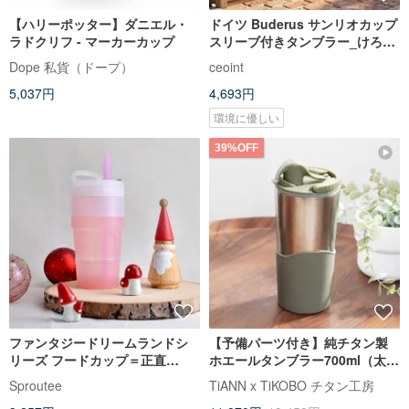
【ハリーポッター】ダニエル・
ドイツ Buderus サンリオカップ
ラドクリフ - マーカーカップ
スリーブ付きタンブラー_けろっ
ぴ_バッドばつ丸_ハンギョドン
Dope 私貨（ドープ）
ceoint
5,037円
4,693円
環境に優しい
39%OFF
ファンタジードリームランドシ
【予備パーツ付き】純チタン製
リーズ フードカップ＝正直
ホエールタンブラー700ml（太ス
730ml 大容量 ハートの女王
トロー）コールドタンブラー/ス
Sproutee
TiANN x TiKOBO チタン工房
トロータンブラー/ドリンクカッ