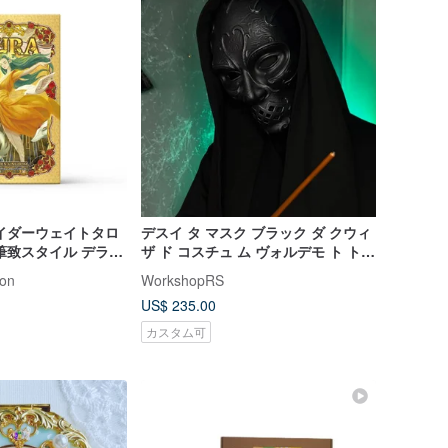
イダーウェイトタロ
デスイ タ マスク ブラック ダ クウィ
筆致スタイル デラッ
ザ ド コスチュ ム ヴォルデモ ト トム
ル版 78枚＋ガイド
リドル コスプレ
ion
WorkshopRS
US$ 235.00
カスタム可