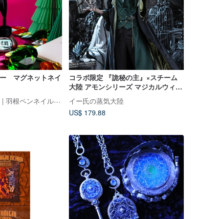
ロシー マグネットネイ
コラボ限定 『詭秘の主』×スチーム
大陸 アモンシリーズ マジカルウィザ
ードローブコート
et seq.（エセク）| 羽根ペンネイルポリッシュ
イー氏の蒸気大陸
US$ 179.88