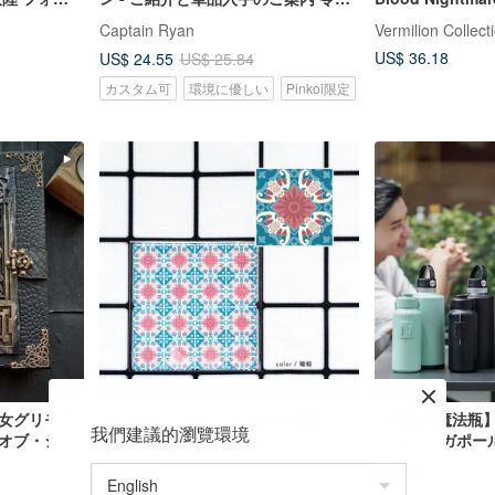
チ
年1月更新
Captain Ryan
Vermilion Collect
US$ 36.18
US$ 24.55
US$ 25.84
カスタム可
環境に優しい
Pinkoi限定
魔女グリモワ
マイクロファイバークロス 蝙蝠
【着脱式魔法瓶
我們建議的瀏覽環境
・オブ・シャ
トル シンガポール
usomuso
DC Life