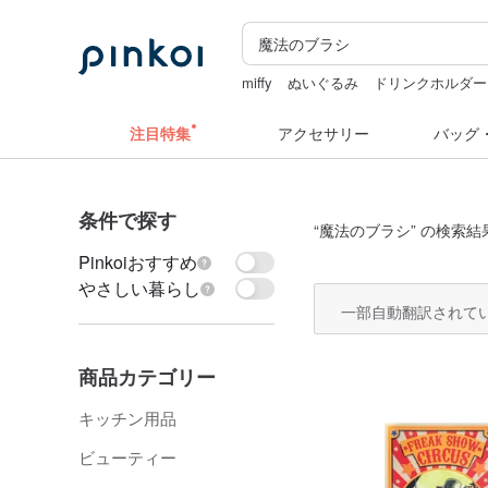
miffy
ぬいぐるみ
ドリンクホルダー
ミッフィ
ミッフィー ぬいぐるみ
注目特集
アクセサリー
バッグ
条件で探す
“
魔法のブラシ
” の検索結
Pinkoiおすすめ
やさしい暮らし
一部自動翻訳されて
商品カテゴリー
キッチン用品
ビューティー