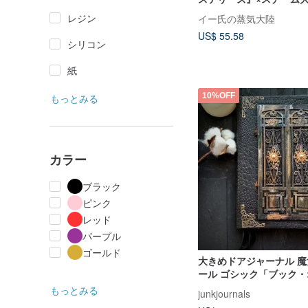
スシリーズ 羽ペンブロー
レジン
イー氏の蒸気大陸
US$ 55.58
シリコン
紙
10%OFF
もっとみる
カラー
ブラック
ピンク
レッド
パープル
ゴールド
大きめドアジャーナル 
ール ゴシック「ブック
ドウズ」
もっとみる
junkjournals