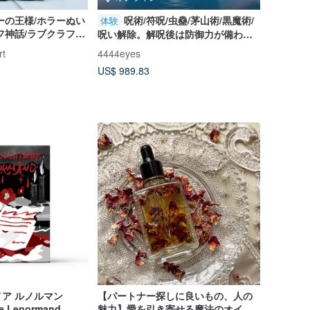
ーの王様/ホラーぬい
呪術/符呪/虫蠱/茅山術/黒魔術/
体験
フ神話/ラブクラフト
呪い解除。解呪後は防御力が備わり
ます。
rt
4444eyes
US$ 989.83
ア ルノルマン
【パートナー探しに良いもの、人の
re Lenormand
魅力】愛を引き寄せる魔法のオイル |