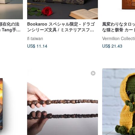
顕在化の法
Bookaroo スペシャル限定 - ドラゴ
風変わりなタロッ
a Tang手描
ンシリーズ文具 / ミステリアスファ
な猫と骸骨 カー
ョンカード
ンタジー伝説 *イギリス輸入*
ー占いカード デ
if-taiwan
Vermilion Collect
ジョン
US$ 11.14
US$ 21.43