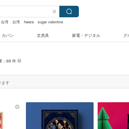
 台湾
台湾
hwara
sugar valentine
・カバン
文房具
家電・デジタル
グ
果：69 件
います