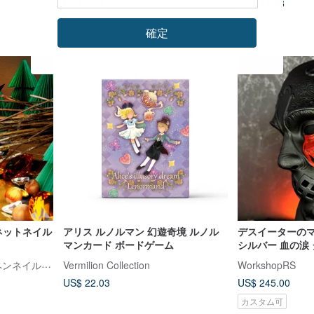
US$ 4.71
US$ 74.98
確定
グネットネイル
アリス ルノルマン 幻遊奇境 ルノル
デスイーターのマ
マンカード ボードゲーム
シルバー 血の涙 ダークウィザードマ
スク ハリー・ポ
et seq.（エセク）| 羽根ペンネイルポリッシュ
Vermilion Collection
WorkshopRS
US$ 22.03
US$ 245.00
カスタム可