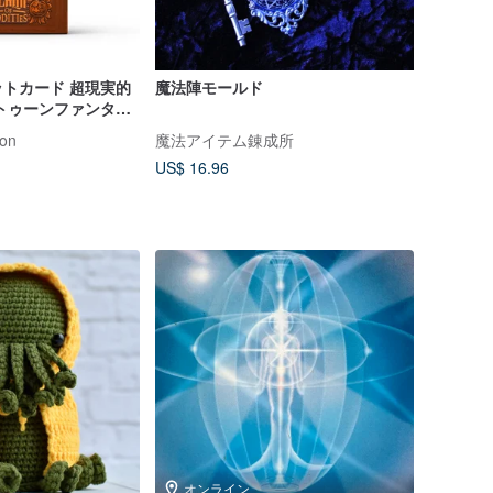
トカード 超現実的
魔法陣モールド
トゥーンファンタジ
ラックス版 鉄箱バー
ion
魔法アイテム錬成所
US$ 16.96
オンライン