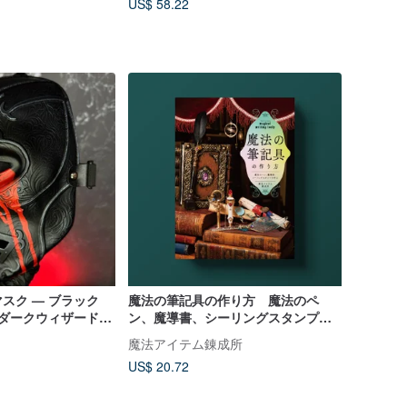
US$ 58.22
スク — ブラック
魔法の筆記具の作り方 魔法のペ
ン、魔導書、シーリングスタンプを
ッター
作る
魔法アイテム錬成所
US$ 20.72