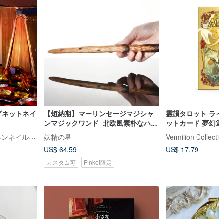
マグネットネイ
【短納期】マーリンセージマジシャ
霊韻タロット ラ
ンマジックワンド_北欧風素朴なハン
ットカード 夢幻
ドメイドマジックワンドソウル
クス版＆ポータブ
et seq.（エセク）| 羽根ペンネイルポリッシュ
妖精の星
Vermilion Collect
US$ 64.59
US$ 17.79
カスタム可
Pinkoi限定