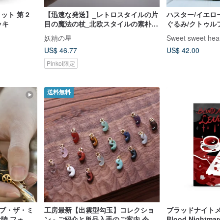
ット 第 2
【迅速な発送】_レトロスタイルの片
ハスター/イエロ
ッキ
目の魔法の杖_北欧スタイルの素朴な
ぐるみ/クトゥル
手作りの魔法の杖瞑想
ぬいぐるみ
妖精の星
Sweet sweet hea
US$ 46.77
US$ 42.00
Pinkoi限定
送料無料
オブ・ザ・ミ
工房最新【出雲型勾玉】コレクショ
ブラッドナイトメ
陸 フォー
ン - ご紹介と単品入手のご案内 令和6
Blood Nightma