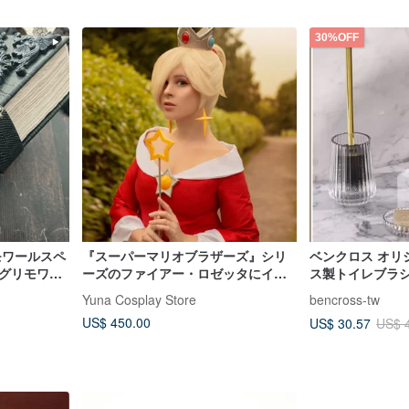
30%OFF
モワールスペ
『スーパーマリオブラザーズ』シリ
ベンクロス オリジ
リグリモワー
ーズのファイアー・ロゼッタにイン
ス製トイレブラ
cm
スパイアされたコスチュームを、受
Yuna Cosplay Store
bencross-tw
注生産にて承ります。
US$ 450.00
US$ 30.57
US$ 