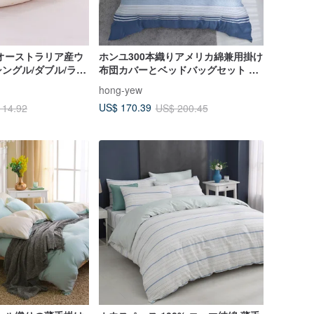
オーストラリア産ウ
ホンユ300本織りアメリカ綿兼用掛け
ングル/ダブル/ラー
布団カバーとベッドバッグセット エ
レーヌ（ダブル/ラージ/特大）
hong-yew
US$ 170.39
114.92
US$ 200.45