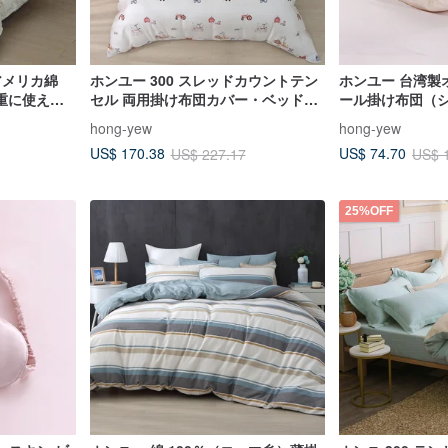
 アメリカ綿
ホンユー 300 スレッドカウントテン
ホンユー 台湾製
重に使える
セル 両用掛け布団カバー・ベッドバ
ール掛け布団（シ
ビィドリーム
ッグセット リトルドリームバンビ
ジ）
hong-yew
hong-yew
ーン／キン
(ダブル/エキストラ/キング)
US$ 170.38
US$ 74.70
US$ 227.17
US$ 
25%OFF