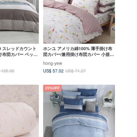
0 スレッドカウント
ホンユ アメリカ綿100% 薄手掛け布
け布団カバー ベッド
団カバー/兼用掛け布団カバー 小規模
ーナート（ダブル/エ
農家米
hong-yew
）
US$ 57.02
 155.90
US$ 71.27
15%OFF