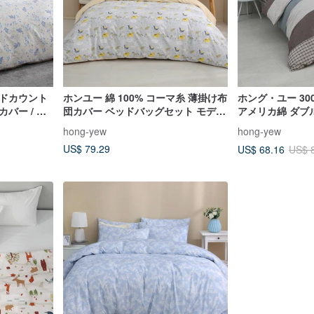
ッドカウント
ホンユー 綿 100% コーマ糸 薄掛け布
ホング・ユー 30
バー / 二
団カバー ベッドバッグセット モディ
アメリカ綿 ダブ
L’OUESS
ファミリー（ダブル/エキストラ/キン
ー／二重に使える
hong-yew
hong-yew
グサイズ）
ーナード
US$ 79.29
US$ 68.16
US$ 