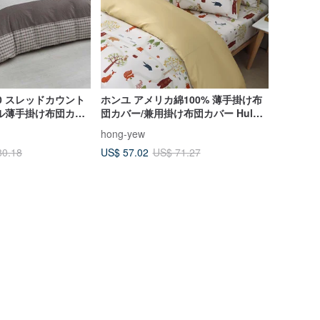
0 スレッドカウント
ホンユ アメリカ綿100% 薄手掛け布
ル薄手掛け布団カバ
団カバー/兼用掛け布団カバー Hulu
掛け布団カバー バ
フォレストライス
hong-yew
US$ 57.02
80.18
US$ 71.27