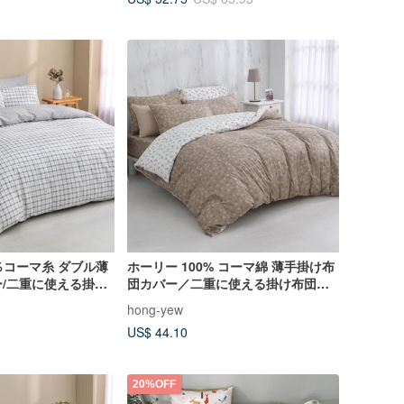
00％コーマ糸 ダブル薄
ホーリー 100% コーマ綿 薄手掛け布
/二重に使える掛け
団カバー／二重に使える掛け布団カ
ンス
バー アミー
hong-yew
US$ 44.10
20%OFF