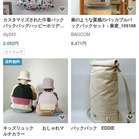
カスタマイズされた巾着バック
麻のような質感のパッカブルバ
パックバッグハッピーホリデー
ックパックセット - 麻麦_105188
コットンリネン収納バッグ巾着
diy545
BAGCOM
バッグ
2,052円
8,471円
カスタム可
送料無料
キッズリュック おしゃれマ
バックパック EDDIE
ルチカラー