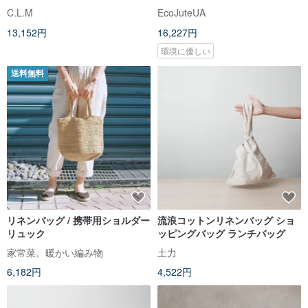
ーガンレザー – 綿麻バケットバ
ピングバッグ。かぎ針編みのト
C.L.M
EcoJuteUA
ッグ
ートバッグ バケットバッグ
13,152円
16,227円
環境に優しい
送料無料
リネンバッグ / 携帯用ショルダー
流浪コットンリネンバッグ ショ
リュック
ッピングバッグ ランチバッグ
家常菜。暖かい編み物
土力
6,182円
4,522円