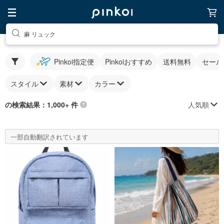
麻 リュック
Pinkoi指定便
Pinkoiおすすめ
送料無料
セール
スタイル
素材
カラー
人気順
の検索結果：1,000+ 件
一部自動翻訳されています