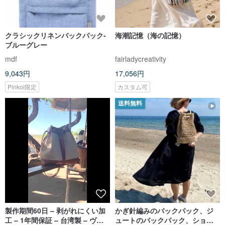
クラシックリネンバックパック-
海潮記憶（海の記憶）
ブルーグレー
mdf
fairladycreativity
9,043円
17,056円
Pinkoi限定
カスタム可
送料無料
製作期間60日 – 剥がれにくい加
かぎ針編みのバックパック、ジ
工 – 1年間保証 – 台湾製 – ヴィ
ュートのバックパック、ショッ