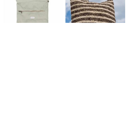
父の日のギフトに。サイコロ 刺
ナチュラルコットンリネンかば
繍 ナップサック Tcollector
ん/軽量バッグ/斜めリュック/ショ
ルダーバッグ/ショルダーバッグ/
Tcollector
OM ハンドメイド
ショッピングバッグ/バッグ - ジ
6,372円
11,332円
ャパンストライプ
カスタム可
送料無料