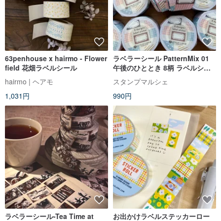
63penhouse x hairmo - Flower
ラベラーシール PatternMix 01
field 花畑ラベルシール
午後のひととき 8柄 ラベルシー
ル ロールシール ブルー ブラウン
hairmo | ヘアモ
スタンプマルシェ
ネイビー ピンク lm-01
1,031円
990円
ラベラーシール-Tea Time at
お出かけラベルステッカーロー