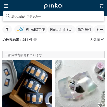
黒いたぬき ステッカー
Pinkoi指定便
Pinkoiおすすめ
送料無料
セール
人気順
の検索結果：251 件
一部自動翻訳されています