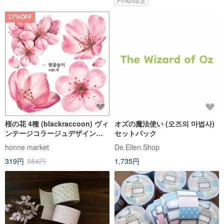
Pinkoi限定
17%OFF
桜の花 4種 (blackraccoon) ヴィ
オズの魔法使い (오즈의 마법사)
ンテージコラージュデザインペ
セットパック
ーパーステッカー
honne market
De.Ellen.Shop
319円
384円
1,735円