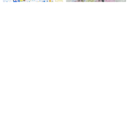
6 月テーマ、サントリーニ・ヴィ
ハブステッカー
ラ
BIYACRAFT
songbly
1,215円
825円
868円
5%OFF
「Cozy at Home」ラベルステッ
フロリンステッカー