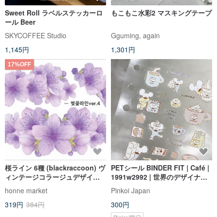
Sweet Roll ラベルステッカーロ
もこもこ水彩2 マスキングテープ
ール Beer
SKYCOFFEE Studio
Gguming, again
1,145円
1,301円
17%OFF
桜ライン 6種 (blackraccoon) ヴ
PETシール BINDER FIT | Café |
ィンテージコラージュデザイン
1991w2992 | 世界のデザイナー
ペーパーステッカー
ズ PET Sticker
honne market
Pinkoi Japan
319円
384円
300円