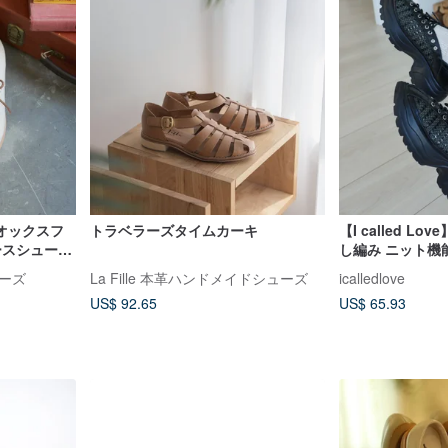
オックスフ
トラベラーズタイムカーキ
【I called L
ースシュー
し編み ニット機
ーズ
La Fille 本革ハンドメイドシューズ
icalledlove
US$ 92.65
US$ 65.93