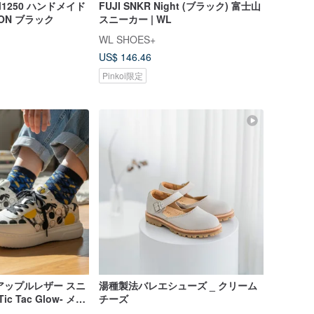
ns M1250 ハンドメイド
FUJI SNKR Night (ブラック) 富士山
 ON ブラック
スニーカー | WL
WL SHOES+
US$ 146.46
Pinkoi限定
ey アップルレザー スニ
湯種製法バレエシューズ _ クリーム
c Tac Glow- メン
チーズ