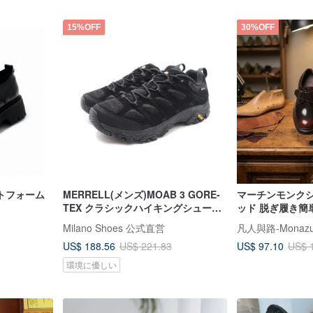
15%OFF
30%OFF
トフォーム
MERRELL(メンズ)MOAB 3 GORE-
マーチンモンク
TEX クラシックハイキングシューズ
ッド 脱ぎ履き簡
メンズ-ブラック
ップルシューズ 3
Milano Shoes 公式直営
凡人與路-Monaz
US$ 188.56
US$ 97.10
US$ 221.83
US$ 
環境に優しい