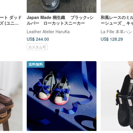
トリート ダッド
Japan Made 桐生織 ブラック×シ
和風レースのミ
ズ (ユニセ
ルバー ローカットスニーカー
ーシューズ _ 
ユ / カーキ
Leather Atelier HaruKa
La Fille 本
US$ 244.00
US$ 128.29
カスタム可
送料無料