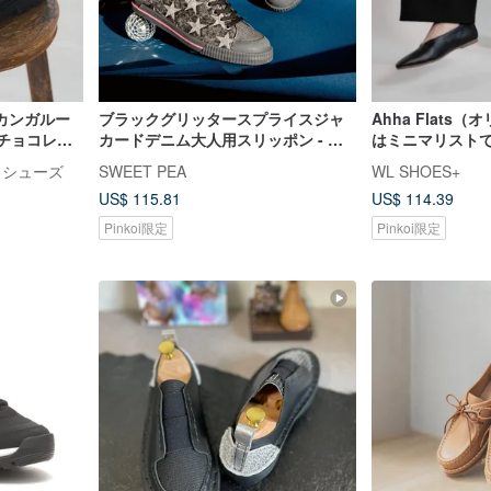
カンガルー
ブラックグリッタースプライスジャ
Ahha Flats
クチョコレー
カードデニム大人用スリッポン - 満
はミニマリスト
星MIRAI | トートバッグセット |
ム|WL
イドシューズ
SWEET PEA
WL SHOES+
US$ 115.81
US$ 114.39
Pinkoi限定
Pinkoi限定