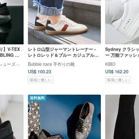
】V-TEX
レトロ山型ジャーマントレーナー -
Sydney クラ
LING ブ
レトロレッド＆ブルー カジュアルシ
ー 万能ファッシ
ューズ
イトスニーカー
防水性抜群の軽量ニットシューズ「V-TEX」
Bubble nara 手作りの靴
KIBO
US$ 100.23
US$ 162.20
環境に優しい
環境に優しい
送料無料