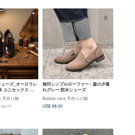
シューズ_オーロラレ
無印シンプルローファー - 森の夕暮
単 ユニセックス カ
れグレー 防水シューズ
4～48 サイズ
u 手作り靴
Bubble nara 手作りの靴
US$ 98.00
138.71