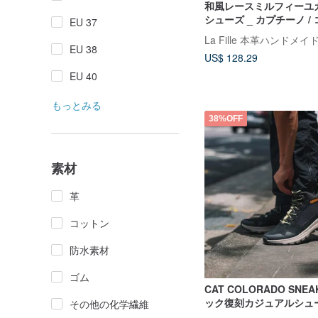
和風レースミルフィーユ
シューズ _ カプチーノ /
EU 37
La Fille 本革ハンドメ
EU 38
US$ 128.29
EU 40
もっとみる
38%OFF
素材
革
コットン
防水素材
ゴム
CAT COLORADO SNE
ック復刻カジュアルシュ
その他の化学繊維
- 万能ブラック