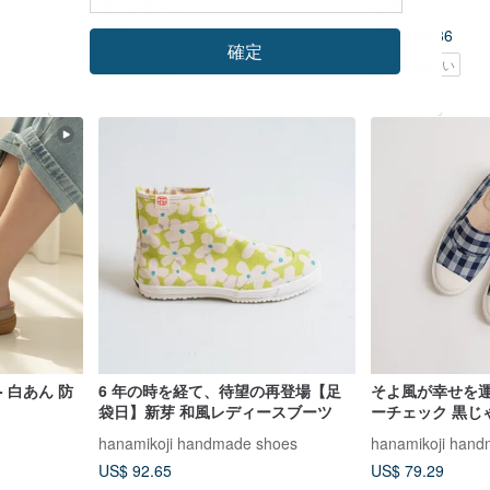
WL SHOES+
KIBO
US$ 146.46
US$ 195.86
確定
Pinkoi限定
環境に優しい
- 白あん 防
6 年の時を経て、待望の再登場【足
そよ風が幸せを
袋日】新芽 和風レディースブーツ
ーチェック 黒じ
ューズ 万能チェ
hanamikoji handmade shoes
hanamikoji han
US$ 92.65
US$ 79.29