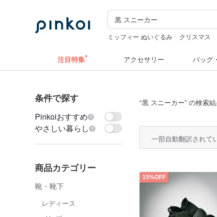
ミッフィー ぬいぐるみ
クリスマス
ドリンクホルダー 台湾
hwara
カメ
注目特集
アクセサリー
バッグ
条件で探す
“
黒 スニーカー
” の検索結
Pinkoiおすすめ
やさしい暮らし
一部自動翻訳されて
商品カテゴリー
15%OFF
靴・靴下
レディース