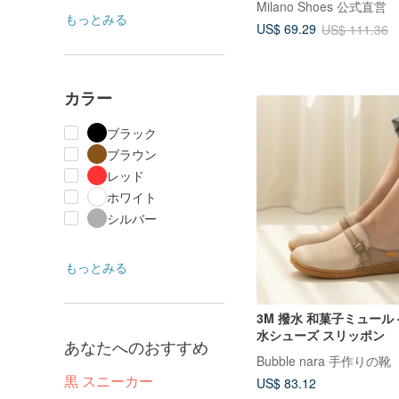
Milano Shoes 公式直営
もっとみる
US$ 69.29
US$ 111.36
カラー
ブラック
ブラウン
レッド
ホワイト
シルバー
もっとみる
3M 撥水 和菓子ミュール 
水シューズ スリッポン
あなたへのおすすめ
Bubble nara 手作りの靴
黒 スニーカー
US$ 83.12