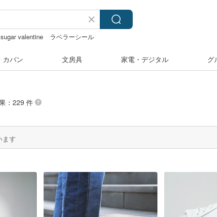
sugar valentine
ラベラーシール
ラ
人物ステッカー
・カバン
文房具
家電・デジタル
グ
果：229 件
います