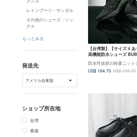
メンズ
レインブーツ・サンダル
その他のシューズ・ソッ
クス
もっとみる
【台湾製】【サイズ 4 あり
高機能防水シューズ BUBB
ラック/ブラックホワイト
発送先
US$ 164.70
US$ 193.76
アメリカ合衆国
ショップ所在地
台湾
香港