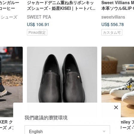
カンガルー
ジャカードデニム重ね糸リボンキッ
Sweet Villia
 コーヒー
ズシューズ - 姫星KISEI | トートバッ
本革ソウルSLIP
グセット |
イドシューズ
SWEET PEA
sweetvillians
US$ 106.91
US$ 556.78
Pinkoi限定
カスタム可
我們建議的瀏覽環境
AKER クラシ
FUJI SNKR Night (ブラック) 富士山
KIBO X Smil
ーズ メンズ
スニーカー | WL
ーカーシリーズ -Ti
ズ