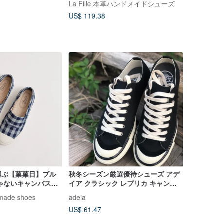
La Fille 本革ハンドメイドシューズ
US$ 119.38
運ぶ【菓菓日】ブル
秋冬シーズン厳選優待シューズ アデ
ゃないキャンバスシ
イア クラシック レプリカ キャンバ
ック柄
スシューズ 紳士ブラック
dmade shoes
adeia
US$ 61.47