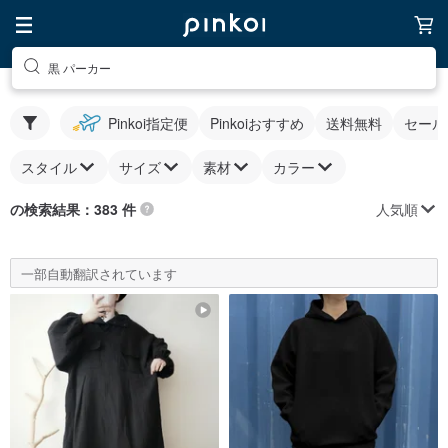
黒 パーカー
Pinkoi指定便
Pinkoiおすすめ
送料無料
セール
スタイル
サイズ
素材
カラー
人気順
の検索結果：383 件
一部自動翻訳されています