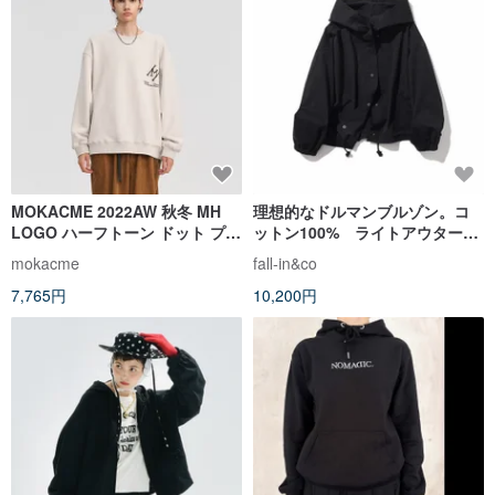
MOKACME 2022AW 秋冬 MH
理想的なドルマンブルゾン。コ
LOGO ハーフトーン ドット プリ
ットン100% ライトアウター
ント ライトフリース セーター 男
ブラック 230206-4
mokacme
fall-in&co
女兼用
7,765円
10,200円