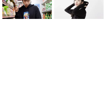
ブラック Crybaby パーカー ヘビ
UPF50+ 吸湿速乾 レディースUV
ーウェイト | 香港デザイン オリ
カットパーカー_ブラック
ジナル 移民ギフト フード付きス
Absurd
peilou
ウェット
8,405円
4,293円