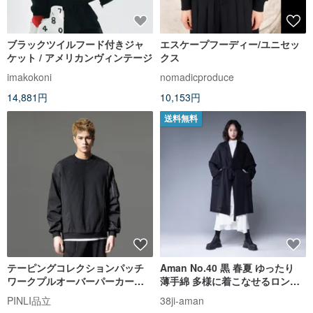
ブラックツイルフード付きジャ
エスケープフーディー/ユニセッ
ケット / アメリカンヴィンテージ
クス
imakokoni
nomadicproduce
14,881円
10,153円
送料無料
テーピングコレクションパッチ
Aman No.40 黒 春夏 ゆったり
ワークプルオーバーパーカーメ
薄手綿 多様に着こなせるロング
ンズカジュアルトップス
丈アウター
PINLI品立
38ji-aman