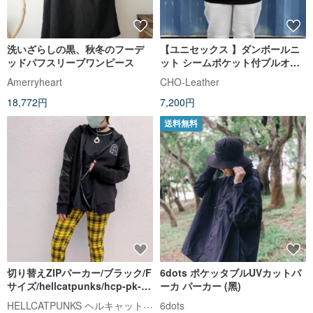
洗いざらしの黒、秋冬のフーデ
【ユニセックス 】ダンボールニ
ッドパフスリーブワンピース
ット シームポケット付プルオー
バーパーカー【ブラック】
Amerryheart
CHO-Leather
18,772円
7,200円
送料無料
切り替えZIPパーカー/ブラック/F
6dots ポケッタブルUVカットパ
サイズ/hellcatpunks/hcp-pk-
ーカ パーカー (黑)
0060
HELLCATPUNKS ヘルキャットパンクス
6dots