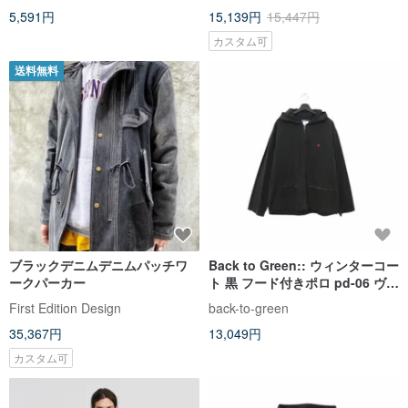
5,591円
15,139円
15,447円
カスタム可
送料無料
ブラックデニムデニムパッチワ
Back to Green:: ウィンターコー
ークパーカー
ト 黒 フード付きポロ pd-06 ヴィ
ンテージ
First Edition Design
back-to-green
35,367円
13,049円
カスタム可