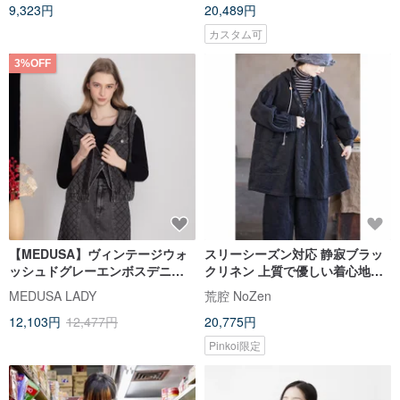
9,323円
20,489円
カスタム可
3%OFF
【MEDUSA】ヴィンテージウォ
スリーシーズン対応 静寂ブラッ
ッシュドグレーエンボスデニム
クリネン 上質で優しい着心地の
ベストジャケット (M-XL) | デニ
カジュアルヘビーアウター
MEDUSA LADY
荒腔 NoZen
ムジャケット カジュアルベスト
12,103円
12,477円
20,775円
Pinkoi限定