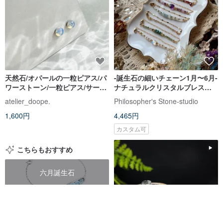
天然石/オパールの一粒ピアス/パ
-誕生石の細いチェーン1月〜6月-
ワーストーン/一粒ピアス/サージ
ナチュラルクリスタルブレスレ
カルステンレス/一粒/シンプル/ア
ット/イエローブレスレット
atelier_doope.
Philosopher's Stone-studio
レルギー対応/オパール/ノンホー
1,600円
4,465円
ルピアス/誕生石
カスタム可
こちらもおすすめ
六月誕生石
四月生日石