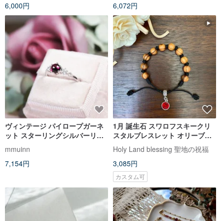
6,000円
6,072円
ヴィンテージ パイロープガーネ
1月 誕生石 スワロフスキークリ
ット スターリングシルバーリン
スタルブレスレット オリーブウ
グ - フリーサイズ - 1月誕生石
ッドビーズ 幸運の石 8250898-1
mmuinn
Holy Land blessing 聖地の祝福
7,154円
3,085円
カスタム可