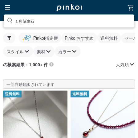
１月 誕生石
Pinkoi指定便
Pinkoiおすすめ
送料無料
セール
スタイル
素材
カラー
人気順
の検索結果：1,000+ 件
一部自動翻訳されています
送料無料
送料無料