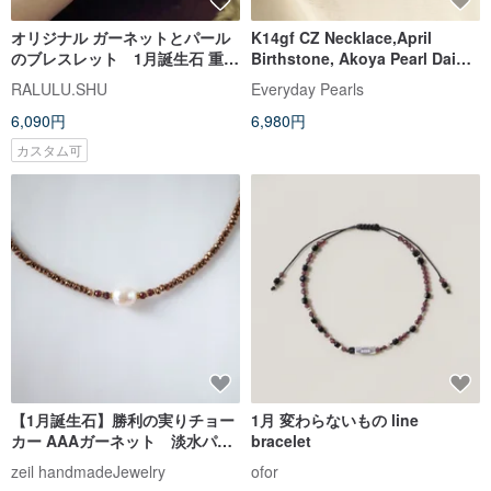
オリジナル ガーネットとパール
K14gf CZ Necklace,April
のブレスレット 1月誕生石 重ね
Birthstone, Akoya Pearl Dainty
付けにも
Necklace
RALULU.SHU
Everyday Pearls
6,090円
6,980円
カスタム可
【1月誕生石】勝利の実りチョー
1月 変わらないもの line
カー AAAガーネット 淡水パー
bracelet
ル きらきらヘマタイト サー
zeil handmadeJewelry
ofor
ジカルステンレス