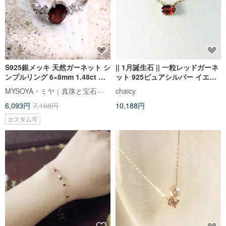
S925銀メッキ 天然ガーネット シ
|| 1月誕生石 || 一粒レッドガーネ
ンプルリング 6×8mm 1.48ct 調
ット 925ピュアシルバー イエロ
整可能 1月誕生石 バレンタイン
ーKカラー 極細鎖骨ネックレス
MYSOYA・ミヤ｜真珠と宝石ジュエリー
chaicy
ギフト
6,093円
7,168円
10,188円
カスタム可