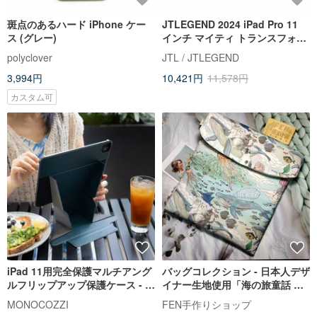
斑点のあるハード iPhone ケー
JTLEGEND 2024 iPad Pro 11
ス (グレー)
インチ マイティ トランスフォー
マー 取り外し可能なミリタリー
polyclover
JTL / JTLEGEND
スペック保護ケース
3,994円
10,421円
11,578円
カスタム可
iPad 11用完全保護マルチアング
バッグコレクション - 日本人デザ
ルフリップアップ保護ケース - ミ
イナー生地使用「海の旅童話 ク
ッドナイトブルー
ジラと猫」iPad Airタブレットケ
MONOCOZZI
FEN手作りショップ
ース 11インチ