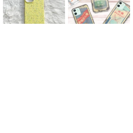
斑点ハードiPhoneケース（イエ
昭和レトロ家電 三変化iPhone
ロー）
ケース
将之介商店 (MASANOSUKE STORE)
polyclover
3,994円
2,970円
カスタム可