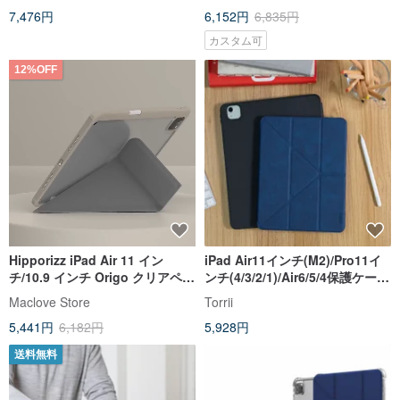
7,476円
6,152円
6,835円
カスタム可
12%OFF
Hipporizz iPad Air 11 イン
iPad Air11インチ(M2)/Pro11イ
チ/10.9 インチ Origo クリアペン
ンチ(4/3/2/1)/Air6/5/4保護ケース
ホルダー耐衝撃ケース
MagSafe
Maclove Store
Torrii
5,441円
6,182円
5,928円
送料無料