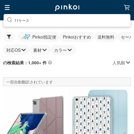
11ケース
Pinkoi指定便
Pinkoiおすすめ
送料無料
セール
対応OS
素材
カラー
人気順
の検索結果：1,000+ 件
一部自動翻訳されています