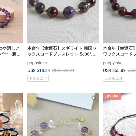
つや消しア
本命年【幸運石】スギライト 韓国ワ
本命年【幸運石】
スパー・腕
ックスコードブレスレット SJ36*ネ
ワックスコードブレ
ション・楽
ガティブなエネルギーを浄化
ネガティブなエ
poppylove
poppylove
化
US$ 516.34
US$ 355.99
US$ 573.71
US$
カスタム可
カスタム可
10%OFF