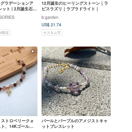
M グラデーションア
12月誕生のヒーリングストーン｜ラ
ット | 2月誕生石
ピスラズリ｜ラブラドライト｜
ィブ思考 |
SORIES
b:garden
US$ 21.74
koi限定
カスタム可
、ストロベリークォ
パールとパープルのアメジストキャ
ト、14Kゴールド
ットブレスレット
チャームブレスレッ