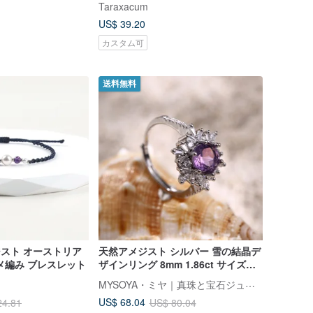
Taraxacum
US$ 39.20
カスタム可
送料無料
ジスト オーストリア
天然アメジスト シルバー 雪の結晶デ
メ編み ブレスレット
ザインリング 8mm 1.86ct サイズ調
整可能 2月誕生石 バレンタインギフ
MYSOYA・ミヤ｜真珠と宝石ジュエリー
ト
US$ 68.04
24.81
US$ 80.04