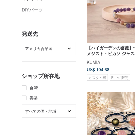
DIYパーツ
発送先
【ハイガーデンの薔薇】
アメリカ合衆国
メジスト・ピカソ ジャ
飾。知恵・インスピレー
KUMIÀ
観主義・自己規律
US$ 104.68
ショップ所在地
カスタム可
Pinkoi限定
台湾
香港
すべての国・地域