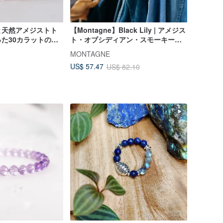
と天然アメジストト
【Montagne】Black Lily | アメジス
た30カラットのリ
ト・オブシディアン・スモーキーク
グシルバー925製、
ォーツ | 編み込みデザイン
MONTAGNE
ッキ、サイズ58
US$ 57.47
US$ 82.10