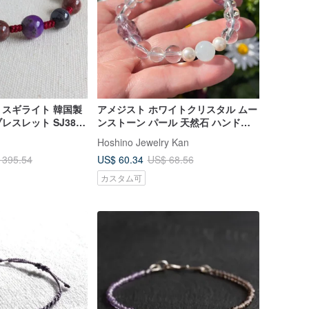
スギライト 韓国製
アメジスト ホワイトクリスタル ムー
スレット SJ38*
ンストーン パール 天然石 ハンドメ
ネルギーを排除し浄
イド ギフト 日本直送 クリスタルブ
Hoshino Jewelry Kan
レスレット
US$ 60.34
 395.54
US$ 68.56
カスタム可