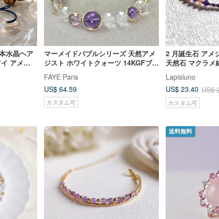
然本水晶ヘア
マーメイドバブルシリーズ 天然アメ
2 月誕生石 アメ
アイ アメジ
ジスト ホワイトクォーツ 14KGFブレ
天然石 マクラメ
ーツ サン石
スレット 独自オリジナルデザイン お
FAYE Paris
Lapisluno
正月ギフト
US$ 64.59
US$ 23.40
US$ 
カスタム可
カスタム可
送料無料