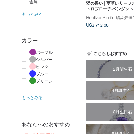
金属
翠の誓い | 蔓草レリーフ
トロブローチ/ペンダント 
もっとみる
ト.S925スターリングシ
RealizedStudio 瑞萊
US$ 712.68
カラー
パープル
こちらもおすすめ
シルバー
ピンク
12月誕生石
ブルー
グリーン
4月誕生石
もっとみる
12月生日石
あなたへのおすすめ
6月誕生石