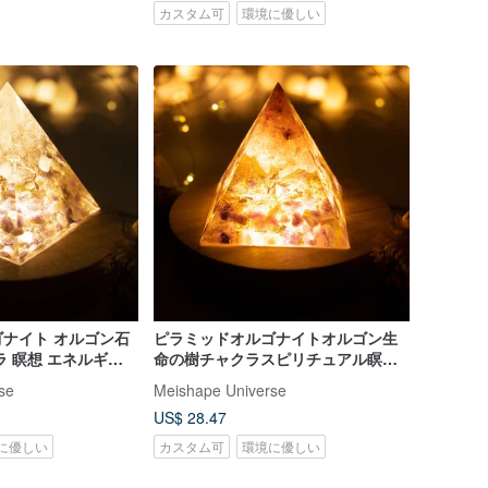
カスタム可
環境に優しい
ナイト オルゴン石
ピラミッドオルゴナイトオルゴン生
ラ 瞑想 エネルギー
命の樹チャクラスピリチュアル瞑想
ル アメジスト
エネルギー ストロベリークォーツア
se
Meishape Universe
メジスト
US$ 28.47
に優しい
カスタム可
環境に優しい