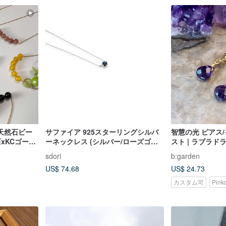
天然石ビー
サファイア 925スターリングシルバ
智慧の光 ピアス/
xKCゴール
ーネックレス (シルバー/ローズゴー
スト | ラブラドラ
 8種から選
ルド) | 9月誕生石
ーリングストーン 
sdori
b:garden
US$ 74.68
US$ 24.73
カスタム可
Pin