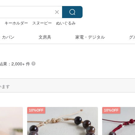
ラ
キーホルダー
スヌーピー
ぬいぐるみ
・カバン
文房具
家電・デジタル
グ
結果：2,000+ 件
います
10%OFF
10%OFF