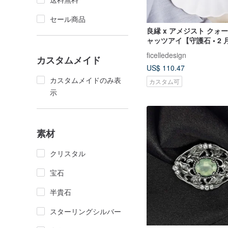
セール商品
良縁 x アメジスト クォ
ャッツアイ【守護石 • 2
グネットクラスプブレス
ficelledesign
カスタムメイド
US$ 110.47
カスタムメイドのみ表
カスタム可
示
素材
クリスタル
宝石
半貴石
スターリングシルバー