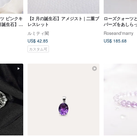
ーツ ピンクキ
【2 月の誕生石】アメジスト | 二重ブ
ローズクォーツ
 月誕生石】マ
レスレット
パーズをあしらっ
レット
ング、スターリン
ルミティ閣
Roseand'marry
ピンクゴールドメ
US$ 42.85
US$ 185.68
カスタム可