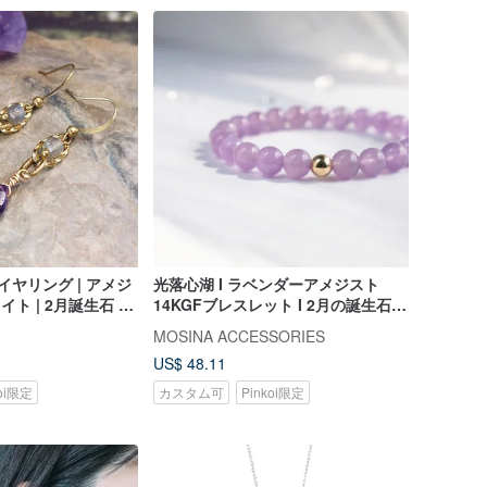
イヤリング | アメジ
光落心湖 I ラベンダーアメジスト
イト | 2月誕生石 ヒ
14KGFブレスレット I 2月の誕生石
|
知恵の石 良縁
MOSINA ACCESSORIES
US$ 48.11
koi限定
カスタム可
Pinkoi限定