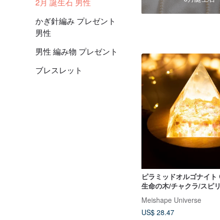
2月 誕生石 男性
かぎ針編み プレゼント
男性
男性 編み物 プレゼント
ブレスレット
ピラミッドオルゴナイト Or
生命の木/チャクラ/スピ
瞑想/エネルギー アクア
Meishape Universe
ジスト
US$ 28.47