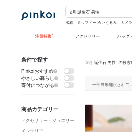
水着
ミッフィー ぬいぐるみ
カメ
zizifei
ミッフィ
注目特集
アクセサリー
バッグ
条件で探す
“
2月 誕生石 男性
” の検索
Pinkoiおすすめ
やさしい暮らし
一部自動翻訳されて
寄付につながる
商品カテゴリー
アクセサリー・ジュエリー
インテリア