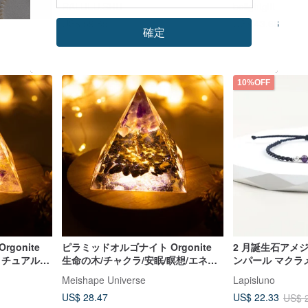
RALULU.SHU
belightgift
ト／信仰
US$ 59.85
US$ 43.66
確定
カスタム可
10%OFF
gonite
ピラミッドオルゴナイト Orgonite
2 月誕生石アメ
リチュアル/
生命の木/チャクラ/安眠/瞑想/エネル
ンパール マクラ
マリン アメ
ギーアメジスト ブルーサンドストー
Meishape Universe
Lapisluno
ン
US$ 28.47
US$ 22.33
US$ 