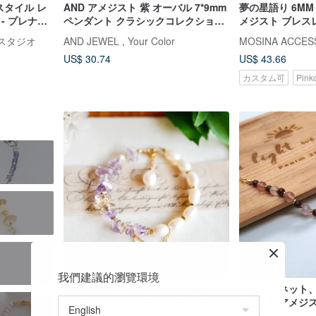
スタイル レ
AND アメジスト 紫 オーバル 7*9mm
夢の星語り 6M
- プレナイ
ペンダント クラシックコレクション
メジスト ブレスレ
ルバー
Oval P 天然石
良い出会い ポジテ
夢臻スタジオ
AND JEWEL , Your Color
MOSINA ACCES
US$ 30.74
US$ 43.66
カスタム可
Pin
我們建議的瀏覽環境
金屬過敏可 不用取下 耐久性極高 ア
天然ガーネット
メジストとケシパールのブレスレッ
ーツ、桜アメジス
ト 2月/6月誕生石
フィルド十字架