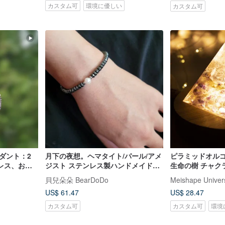
カスタム可
環境に優しい
カスタム可
ダント：2
月下の夜想。ヘマタイト/パール/アメ
ピラミッドオルゴ
レス、お守
ジスト ステンレス製ハンドメイドブ
生命の樹 チャク
レスレット
ホワイトクリスタ
貝兒朵朵 BearDoDo
Meishape Univer
US$ 61.47
US$ 28.47
カスタム可
カスタム可
環境