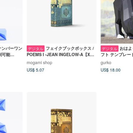
 ナンバーワン
フェイクブックボックス /
おはよ
デジタル
デジタル
刷可能
POEMS I -JEAN INGELOW-A【XS /
フト テンプレー
1 book】 | 3D ペーパークラフト,
mogami shop
gurko
PDF テンプレート
US$ 5.07
US$ 18.00