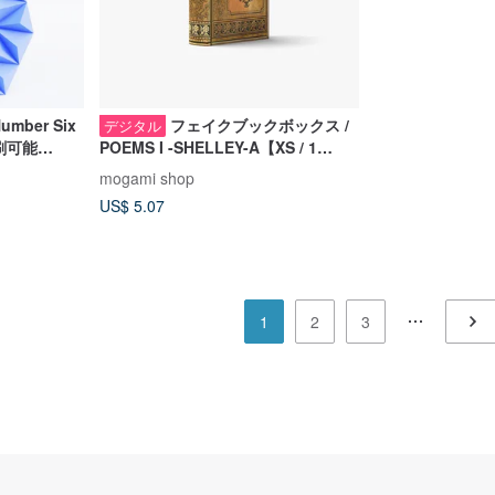
mber Six
フェイクブックボックス /
デジタル
刷可能
POEMS I -SHELLEY-A【XS / 1
book】 | 3D ペーパークラフト, PDF
mogami shop
テンプレート
US$ 5.07
1
2
3