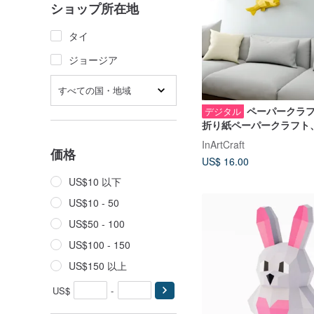
ショップ所在地
タイ
ジョージア
すべての国・地域
ペーパークラフ
デジタル
折り紙ペーパークラフト
3D、デジタルテンプレー
InArtCraft
価格
US$ 16.00
US$10 以下
US$10 - 50
US$50 - 100
US$100 - 150
US$150 以上
US$
-