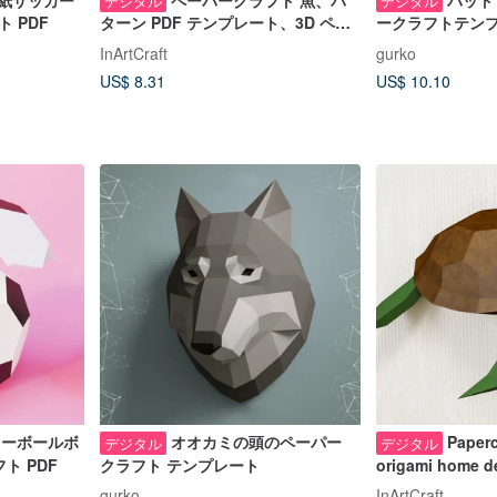
Y紙サッカー
ペーパークラフト 魚、パ
バット
デジタル
デジタル
 PDF
ターン PDF テンプレート、3D ペー
ークラフトテン
パー クラフト、デジタル テンプレー
InArtCraft
gurko
ト
US$ 8.31
US$ 10.10
カーボールボ
オオカミの頭のペーパー
Paperc
デジタル
デジタル
ト PDF
クラフト テンプレート
origami home
フト, デジタル
gurko
InArtCraft