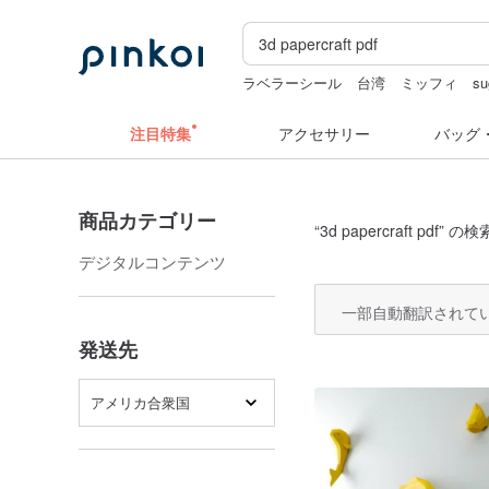
ラベラーシール
台湾
ミッフィ
su
水着
クリスマス
注目特集
アクセサリー
バッグ
商品カテゴリー
“
3d papercraft pdf
” の検
デジタルコンテンツ
一部自動翻訳されて
発送先
アメリカ合衆国