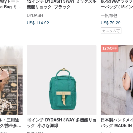
wayトート
12インチ DYDASH 3WAY ミックス多
帆布3WAYラッ
te Bag ミリ
機能リョック_ブラック
ーバッグ (15イ
ッグ
DYDASH
一帆布包
US$ 114.92
US$ 79.29
カスタム可
12%OFF
ル・三用途
12インチ DYDASH 3WAY 多機能リョ
日本製ハンドメ
ク/携帯多機
ック_小さな湖緑
バッグ MADE IN 
DESIGN