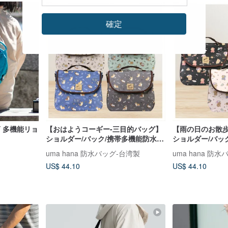
確定
AY 多機能リョ
【おはようコーギー-三目的バッグ】
【雨の日のお散
ショルダー/バック/携帯多機能防水リ
ショルダー/バッ
ュック
ュック
uma hana 防水バッグ-台湾製
uma hana 防
US$ 44.10
US$ 44.10