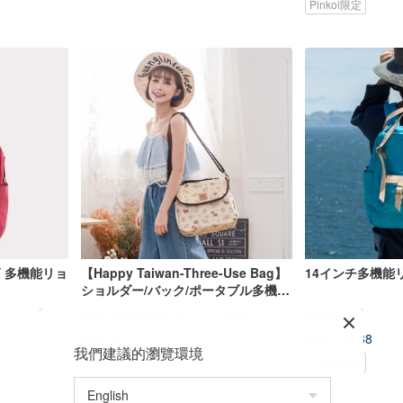
Pinkoi限定
AY 多機能リョ
【Happy Taiwan-Three-Use Bag】
14インチ多機能
ショルダー/バック/ポータブル多機能
防水リュック
uma hana 防水バッグ-台湾製
DYDASH
US$ 44.10
US$ 119.38
我們建議的瀏覽環境
Pinkoi限定