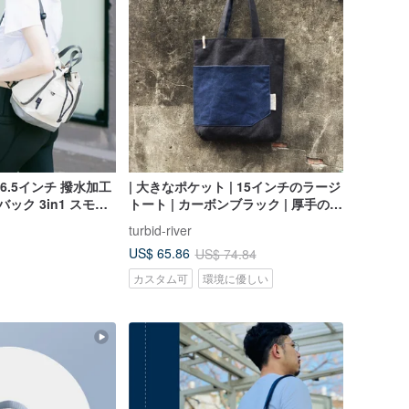
】6.5インチ 撥水加工
| 大きなポケット | 15インチのラージ
ック 3in1 スモー
トート | カーボンブラック | 厚手のパ
 普段使いに最適 -
ウンドキャンバス | 15インチのラッ
turbid-river
プトップ使用可能 |
US$ 65.86
US$ 74.84
カスタム可
環境に優しい