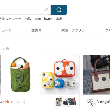
人物ステッカー
miffy
pion
hwara
水着
・カバン
文房具
家電・デジタル
グ
ンド
5
+
バロバ
VintageS
4.9
(1,221)