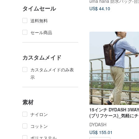
uma hana 防水バッグ-
タイムセール
US$ 44.10
送料無料
セール商品
カスタムメイド
カスタムメイドのみ表
示
素材
15インチ DYDASH 3WA
ナイロン
(ブリフケース)_気軽に
ュックに変わる_ココア
DYDASH
コットン
US$ 155.01
ポリエステル