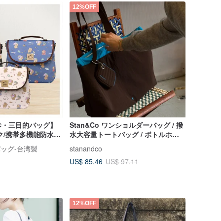
12%OFF
歩・三目的バッグ】
Stan&Co ワンショルダーバッグ / 撥
ク/携帯多機能防水リ
水大容量トートバッグ / ボトルホル
ダー内蔵 / A-Z 字母可選
水バッグ-台湾製
stanandco
US$ 85.46
US$ 97.11
12%OFF