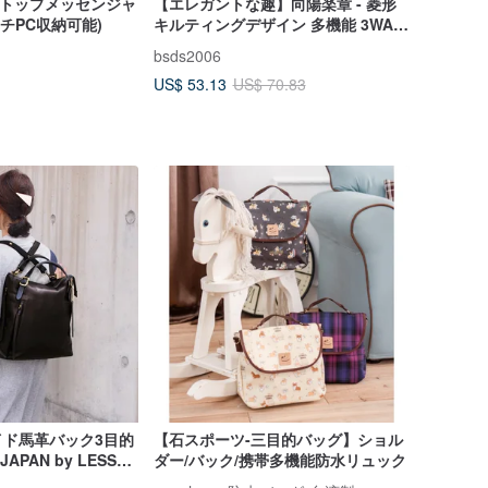
プトップメッセンジャ
【エレガントな趣】向陽楽章 - 菱形
ンチPC収納可能)
キルティングデザイン 多機能 3WAY
バックパック - シャイニーブルー
bsds2006
US$ 53.13
US$ 70.83
イド馬革バック3目的
【石スポーツ-三目的バッグ】ショル
JAPAN by LESS
ダー/バック/携帯多機能防水リュック