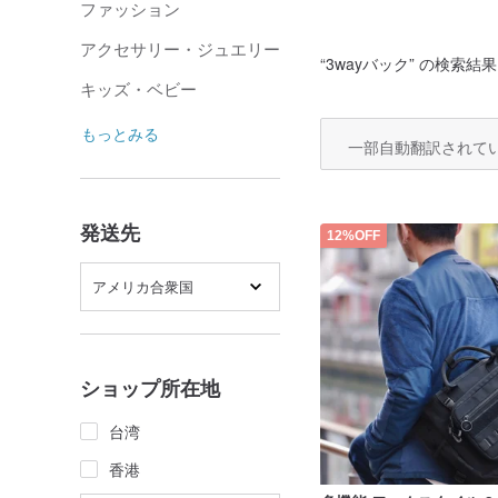
ファッション
アクセサリー・ジュエリー
“
3wayバック
” の検索結果
キッズ・ベビー
もっとみる
一部自動翻訳されて
発送先
12%OFF
アメリカ合衆国
ショップ所在地
台湾
香港