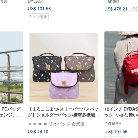
台湾製
DYDASH
Handiin
US$ 101.56
US$ 478.21
US$
Pinkoi限定
Y PCバッグ
【まるここまつ-スリーパーパスバッ
12インチ DYDA
チェンジ、リ
グ】ショルダー/バック/携帯多機能防
ック_小さな赤い
水リュック
uma hana 防水バッグ-台湾製
DYDASH
US$ 44.10
US$ 101.56