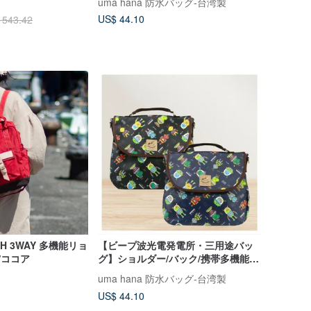
uma hana 防水バッグ-台湾製
US$ 44.10
 543.42
SH 3WAY 多機能リョ
【ビープ波光電発電所・三用途バッ
/ココア
グ】ショルダー/バック/携帯多機能防
水リュック
uma hana 防水バッグ-台湾製
US$ 44.10