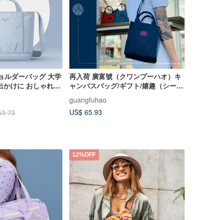
ショルダーバッグ 大学
再入荷 廣富號（クワンプーハオ）キ
出かけに おしゃれな
ャンバスバッグ/ギフト/嬉趣（シー
ングバッグ
ク）縦型トート/斜め掛けバッグ/ショ
guangfuhao
ルダーバッグ/2WAY ミニバッグ
US$ 65.93
53.73
12%OFF