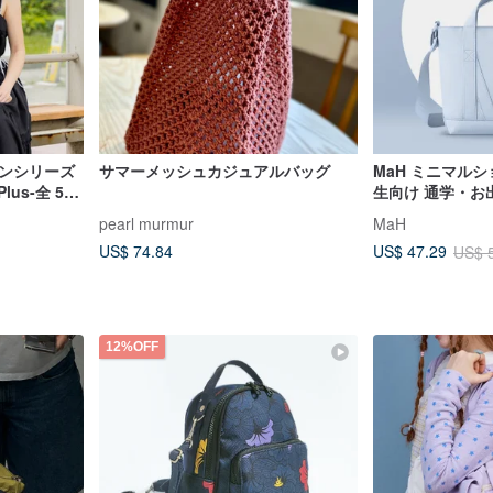
ーンシリーズ
サマーメッシュカジュアルバッグ
MaH ミニマル
lus-全 5
生向け 通学・お
通勤・ショッピ
pearl murmur
MaH
US$ 74.84
US$ 47.29
US$ 
12%OFF