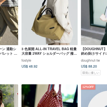
ーン 通勤シ
3 色展開 ALL-IN TRAVEL BAG 軽量
【DOUGHNUT
パレット ブ
大容量 2WAY ショルダーバッグ 撥水
斜め掛け/サイド/バ
加工 ワンショルダー 斜め掛けバッグ
ルバケットバッグ
fostyle
doughnut-tw
石
US$ 48.92
US$ 88.20
環境に優しい
12%OFF