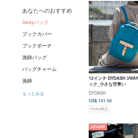
あなたへのおすすめ
3wayバック
ブックカバー
ブックポーチ
漁師バッグ
バッグチャーム
12インチ DYDASH 3W
漁師
ック_小さな空青い
DYDASH
もっとみる
US$ 101.56
Pinkoi限定
12%OFF