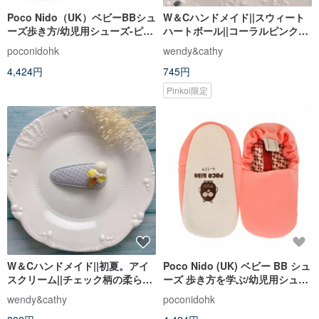
Poco Nido（UK）ベビーBBシュ
W＆Cハンドメイド||スウィート
ーズ歩き方/幼児用シューズ-ピュ
ハートボール||コーラルピンク梅
アカラーの牡丹パウダー
BBクリップ
poconidohk
wendy&cathy
4,424円
745円
Pinkoi限定
W＆Cハンドメイド||初夏。アイ
Poco Nido (UK) ベビー BB シュ
スクリーム||チェック柄の柔らか
ーズ 歩き方を学ぶ/幼児用シュー
いパウダー+ブルーのBBクリッ
ズ - ピュア カラー シェル パウダ
wendy&cathy
poconidohk
プ
ー