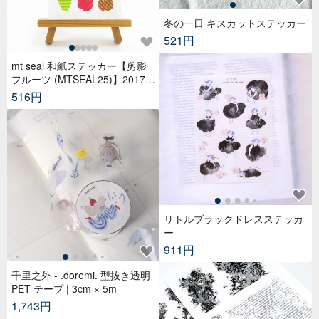
冬の一日 キスカットステッカー
521円
mt seal 和紙ステッカー【剪影
フルーツ (MTSEAL25)】2017A
W
516円
リトルブラックドレスステッカ
ー
911円
千里之外 - .doremi. 型抜き透明
PET テープ | 3cm × 5m
1,743円