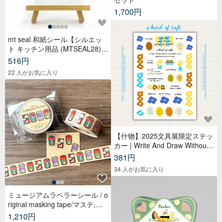
1,700円
mt seal 和紙シール【シルエッ
ト キッチン用品 (MTSEAL28)】
2017AW
516円
22 人がお気に入り
【什物】2025文具展限定ステッ
カー | Write And Draw Without
Limited
381円
34 人がお気に入り
ミュージアムラベラーシール / o
riginal masking tape/マステ,美
纹纸胶带,文具,ステーショナリ
1,210円