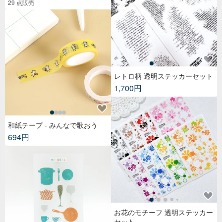
29 点販売
レトロ柄 透明ステッカーセット
1,700円
和紙テープ - みんなで歌おう
694円
お花のモチーフ 透明ステッカー
セット