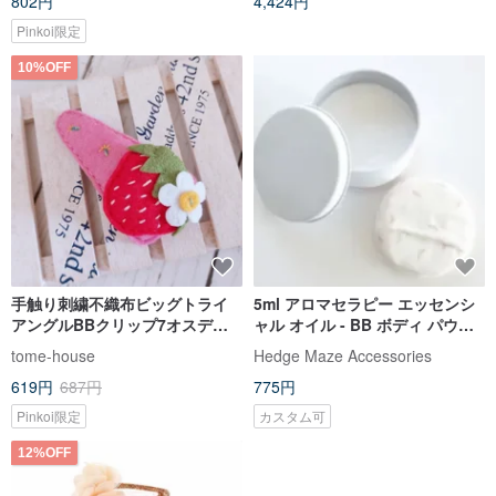
802円
4,424円
Pinkoi限定
10%OFF
手触り刺繍不織布ビッグトライ
5ml アロマセラピー エッセンシ
アングルBBクリップ7オスディ
ャル オイル - BB ボディ パウダ
ストリビューションヘアクリッ
ー
tome-house
Hedge Maze Accessories
プ各種温かみのあるピンクパウ
619円
687円
775円
ダーシリーズ
Pinkoi限定
カスタム可
12%OFF