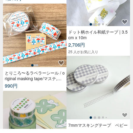
ドット柄ホイル和紙テープ | 3.5
cm x 10m
2,706円
25 人がお気に入り
とりころ〜るラベラーシール / o
riginal masking tape/マステ,美
纹纸胶带,文具,ステーショナリ
990円
ー,紙もの,紙膠帶,贴纸
7mmマスキングテープ ベビー
パープル