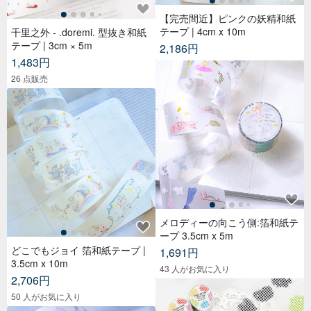
【完売間近】ピンクの妖精和紙
テープ | 4cm x 10m
千里之外 - .doremi. 型抜き和紙
テープ | 3cm × 5m
2,186円
1,483円
26 点販売
メロディーの向こう側:箔和紙テ
ープ 3.5cm x 5m
どこでもジョイ 箔和紙テープ |
1,691円
3.5cm x 10m
43 人がお気に入り
2,706円
50 人がお気に入り