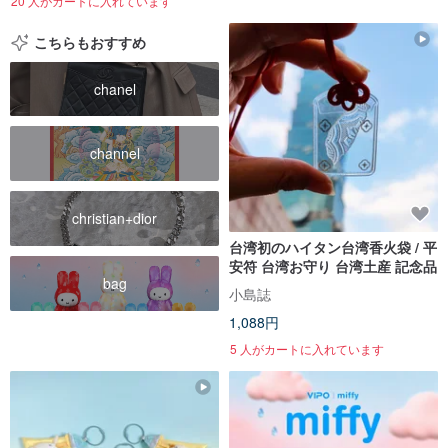
20 人がカートに入れています
こちらもおすすめ
chanel
channel
christian+dior
台湾初のハイタン台湾香火袋 / 平
安符 台湾お守り 台湾土産 記念品
bag
小島誌
1,088円
5 人がカートに入れています