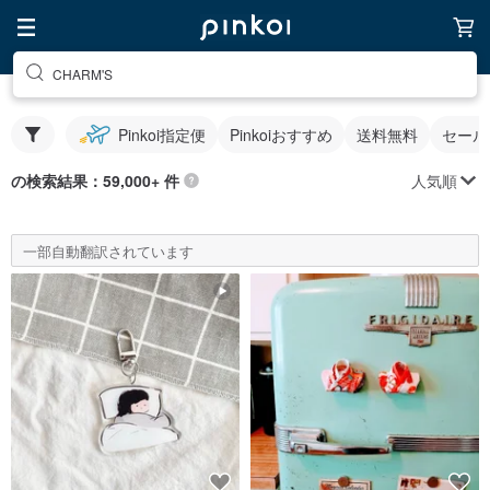
CHARM'S
Pinkoi指定便
Pinkoiおすすめ
送料無料
セール
人気順
の検索結果：59,000+ 件
一部自動翻訳されています