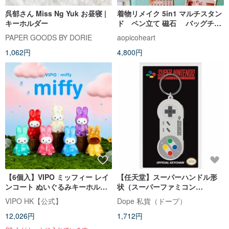
呉郁さん Miss Ng Yuk お昼寝 |
着物リメイク 5in1 マルチスタン
キーホルダー
ド ペン立て 磁石 バッグチャ
ーム 和モダン ギフト
PAPER GOODS BY DORIE
aopicoheart
Upcycled Kimono Multi-holder
1,062円
4,800円
【6個入】VIPO ミッフィー レイ
【任天堂】スーパーハンドル形
ンコート ぬいぐるみキーホルダ
状（スーパーファミコン
ー | ブラインドボックス(全7種)
SNES）-輸入キーホルダー
VIPO HK【公式】
Dope 私貨（ドープ）
12,026円
1,712円