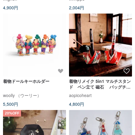
4,900円
2,004円
着物ドールキーホルダー
着物リメイク 5in1 マルチスタン
ド ペン立て 磁石 バッグチャ
ーム 和モダン ギフト
woolly （ウーリー）
aopicoheart
Upcycled Kimono Multi-holder
5,500円
4,800円
20%OFF