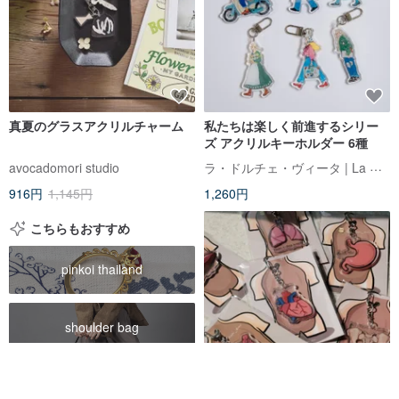
真夏のグラスアクリルチャーム
私たちは楽しく前進するシリー
ズ アクリルキーホルダー 6種
ラ・ドルチェ・ヴィータ | La Dolce Vita
avocadomori studio
916円
1,145円
1,260円
こちらもおすすめ
pinkoi thailand
shoulder bag
dior vintage bag