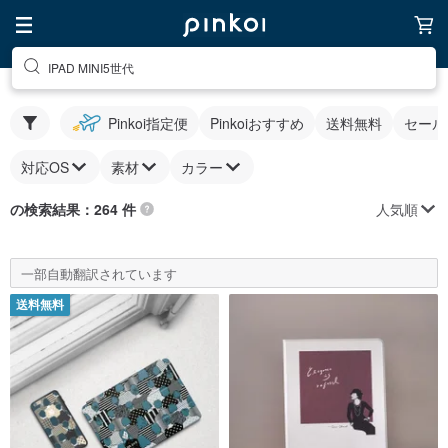
IPAD MINI5世代
Pinkoi指定便
Pinkoiおすすめ
送料無料
セール
対応OS
素材
カラー
人気順
の検索結果：264 件
一部自動翻訳されています
送料無料