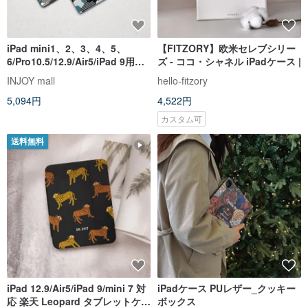
iPad mini1、2、3、4、5、
【FITZORY】欧米セレブシリー
6/Pro10.5/12.9/Air5/iPad 9用モ
ズ - ココ・シャネル iPadケース |
ダンなレザーiPadケース
INJOY mall
hello-fitzory
5,094円
4,522円
カスタム可
送料無料
iPad 12.9/Air5/iPad 9/mini 7 対
iPadケース PUレザー_クッキー
応 楽天 Leopard タブレットケー
ボックス