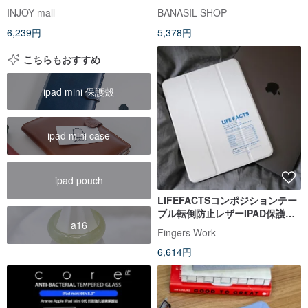
ス ペンスロット付き
INJOY mall
BANASIL SHOP
6,239円
5,378円
こちらもおすすめ
ipad mini 保護殼
ipad mini case
ipad pouch
LIFEFACTSコンポジションテー
ブル転倒防止レザーIPAD保護カ
a16
バーペンスロット付き3つ折り
Fingers Work
6,614円