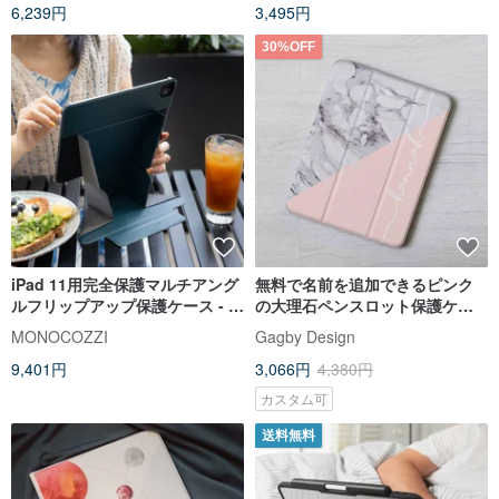
6,239円
3,495円
30%OFF
iPad 11用完全保護マルチアング
無料で名前を追加できるピンク
ルフリップアップ保護ケース - ミ
の大理石ペンスロット保護ケー
ッドナイトブルー
ス iPad Pro 12.9 Air 7 Mini 7 第
MONOCOZZI
Gagby Design
11世代
9,401円
3,066円
4,380円
カスタム可
送料無料