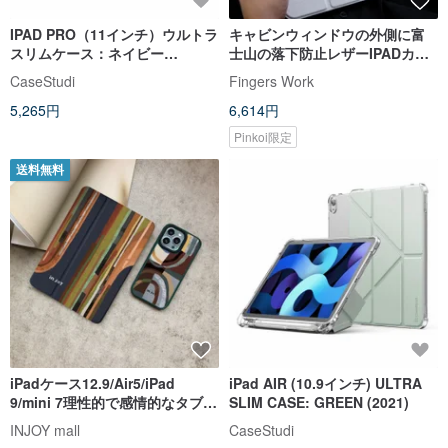
IPAD PRO（11インチ）ウルトラ
キャビンウィンドウの外側に富
スリムケース：ネイビー
士山の落下防止レザーIPADカバ
（2021）
ー、3つ折り、ペンスロット付き
CaseStudi
Fingers Work
5,265円
6,614円
Pinkoi限定
送料無料
iPadケース12.9/Air5/iPad
iPad AIR (10.9インチ) ULTRA
9/mini 7理性的で感情的なタブレ
SLIM CASE: GREEN (2021)
ット保護ケース、ペンスロット
INJOY mall
CaseStudi
付き