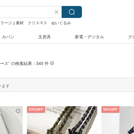
コラージュ素材
クリスマス
ぬいぐるみ
・カバン
文房具
家電・デジタル
グ
ケース
” の検索結果：340 件
います
20%OFF
56%OFF