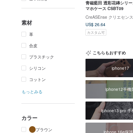
青磁藍田 透彩花磚シリー
マホケース CSBT09
CreASEnse クリエセン
素材
US$ 26.64
カスタム可
革
合皮
こちらもおすすめ
プラスチック
シリコン
iphone17
コットン
iphone12手機
もっとみる
iphone13 pro 
カラー
ブラウン
iphone 16e保