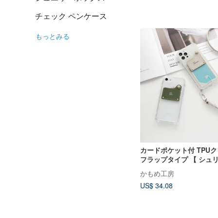
チェック ペンケース
もっとみる
カードポケット付 TPU
フラップタイプ 【 シュ
× TPU 】 名入れ スマ
かもめ工房
FS17K
US$ 34.08