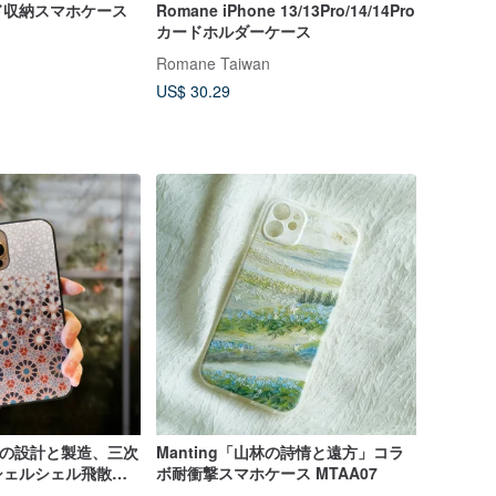
ド収納スマホケース
Romane iPhone 13/13Pro/14/14Pro
カードホルダーケース
Romane Taiwan
US$ 30.29
 台湾の設計と製造、三次
Manting「山林の詩情と遠方」コラ
シェルシェル飛散防
ボ耐衝撃スマホケース MTAA07
のシェル - すべて