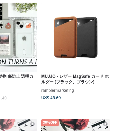
xy 動物 傷防止 透明カ
MUJJO - レザー MagSafe カード ホ
ルダー (ブラック、ブラウン)
ramblermarketing
US$ 45.60
1.40
30%OFF