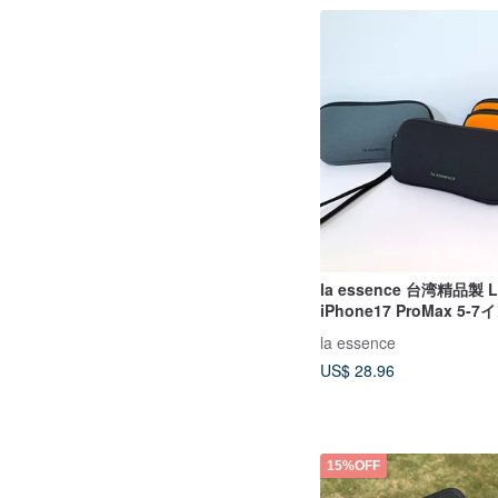
la essence 台湾精品製 L
iPhone17 ProMax 5
ケース
la essence
US$ 28.96
15%OFF