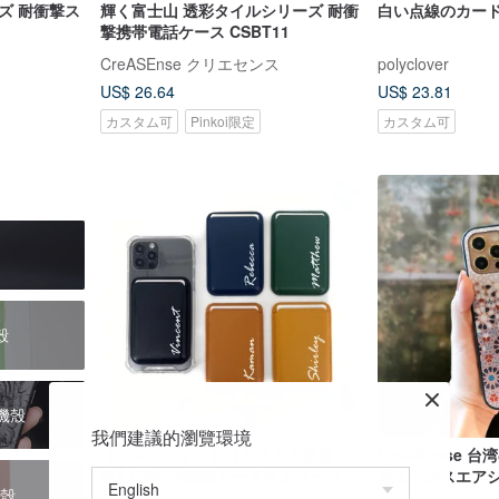
ズ 耐衝撃ス
輝く富士山 透彩タイルシリーズ 耐衝
白い点線のカー
撃携帯電話ケース CSBT11
ス
CreASEnse クリエセンス
polyclover
US$ 26.64
US$ 23.81
カスタム可
Pinkoi限定
カスタム可
殼
手機殼
我們建議的瀏覽環境
【カスタマイズ】【カスタム書道
CreASEnse
名】iPhone磁気カードホルダー（携
元エンボスエア
護殼
帯ケース付き）
止シェル携帯電話