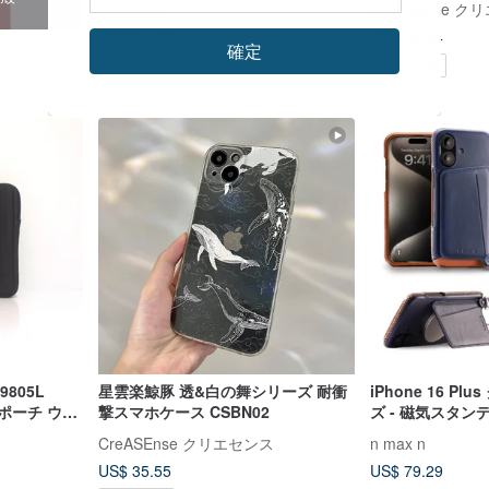
Bagguys
CreASEnse 
のモデルのすべ
US$ 36.42
US$ 26.64
ート
確定
カスタム可
カスタム可
9805L
星雲楽鯨豚 透&白の舞シリーズ 耐衝
iPhone 16 P
マホポーチ ウェ
撃スマホケース CSBN02
ズ - 磁気スタ
ット携帯電話レザー
CreASEnse クリエセンス
n max n
お選びいただけ
US$ 35.55
US$ 79.29