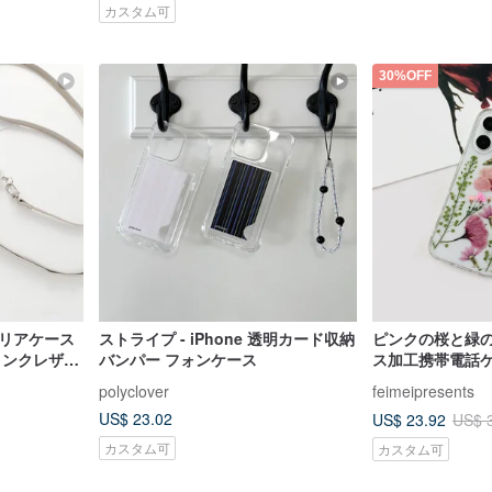
カスタム可
30%OFF
クリアケース
ストライプ - iPhone 透明カード収納
ピンクの桜と緑
リンクレザー
バンパー フォンケース
ス加工携帯電話ケース
ホショルダー
Samsung S25
polyclover
feimeipresents
US$ 23.02
US$ 23.92
US$ 
カスタム可
カスタム可