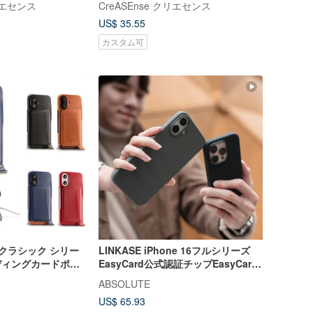
クリエセンス
CreASEnse クリエセンス
てのブランドをサポ
US$ 35.55
カスタム可
lus クラシック シリー
LINKASE iPhone 16フルシリーズ
ンディングカードポケ
EasyCard公式認証チップEasyCard
ケース - 4 色から
シリコーンモデル
ABSOLUTE
ます
US$ 65.93