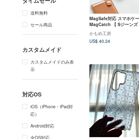
タイムセール
送料無料
MagSafe対応 スマホケ
MagCatch 【 Sジーンズ
セール商品
スマートウォレットセット 
かもめ工房
US$ 40.24
カスタムメイド
カスタムメイドのみ表
示
対応OS
iOS（iPhone・iPad対
応）
Android対応
全OS対応