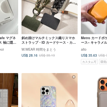
Safe マグネ
斜め掛けマルチミックス織りスマホ
Metro カード
ス 袖に隠れ
ストラップ・ID カードケース・カー
ース– キャラメル
ドケース
iPhone 14 Pro/
koi
W.WEAR 時間をまとう
alto
US$ 28.16
US$ 35.63
US$ 35.19
US$ 
カスタム可
環境