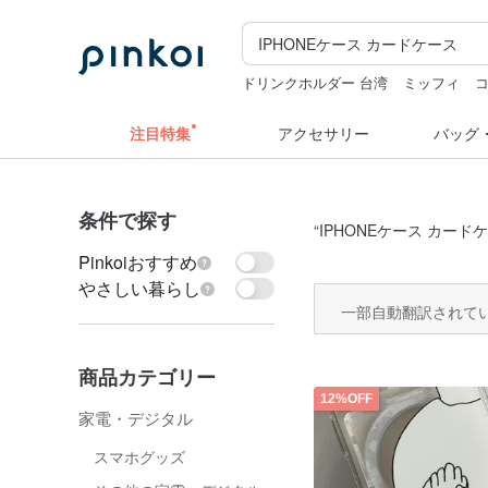
ドリンクホルダー 台湾
ミッフィ
カメラ
キーホルダー
hwara
注目特集
アクセサリー
バッグ
条件で探す
“
IPHONEケース カード
Pinkoiおすすめ
やさしい暮らし
一部自動翻訳されて
商品カテゴリー
12%OFF
家電・デジタル
スマホグッズ