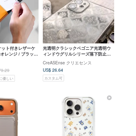
ポケット付きレザーケ
光透明クラシックベゴニア光透明ウ
オレンジ / ブラック
ィンドウグリルシリーズ落下防止携
Max/Pro Max
帯電話ケース CSBM01
CreASEnse クリエセンス
US$ 26.64
79.29
カスタム可
に優しい