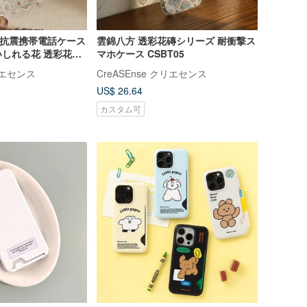
 空圧抗震携帯電話ケース
雲錦八方 透彩花磚シリーズ 耐衝撃ス
しれる花 透彩花タ
マホケース CSBT05
衝撃スマホケース
クリエセンス
CreASEnse クリエセンス
US$ 26.64
カスタム可